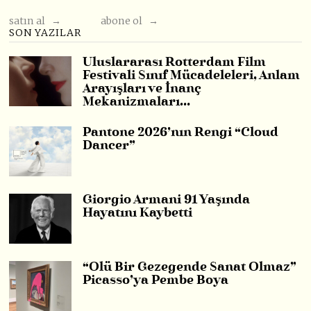
satın al →
abone ol →
SON YAZILAR
Uluslararası Rotterdam Film
Festivali Sınıf Mücadeleleri, Anlam
Arayışları ve İnanç
Mekanizmaları…
Pantone 2026’nın Rengi “Cloud
Dancer”
Giorgio Armani 91 Yaşında
Hayatını Kaybetti
“Ölü Bir Gezegende Sanat Olmaz”
Picasso’ya Pembe Boya