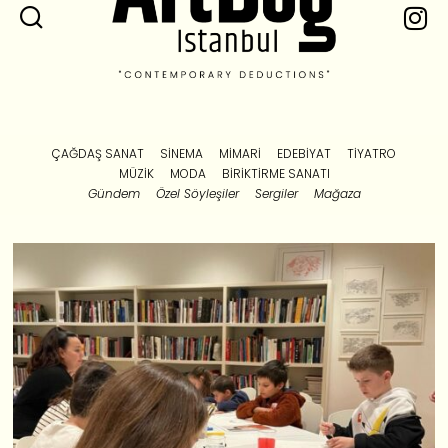
ÇAĞDAŞ SANAT
SINEMA
MIMARI
EDEBIYAT
TIYATRO
MÜZIK
MODA
BIRIKTIRME SANATI
Gündem
Özel Söyleşiler
Sergiler
Mağaza