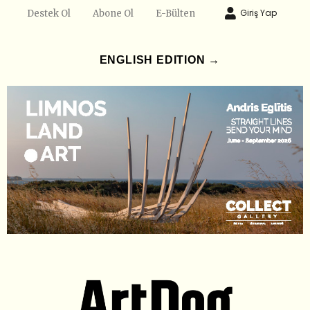
Giriş Yap
Destek Ol
Abone Ol
E-Bülten
ENGLISH EDITION →