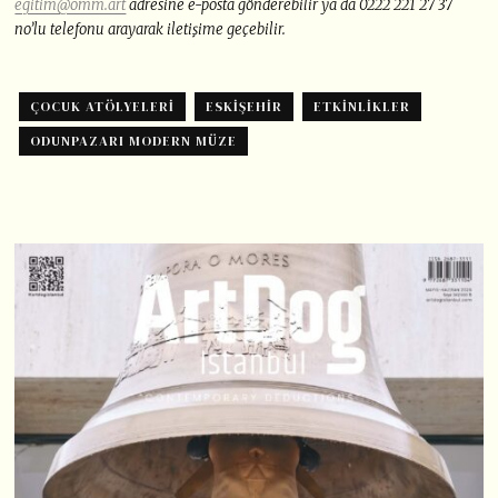
egitim@omm.art
adresine e-posta gönderebilir ya da 0222 221 27 37
no’lu telefonu arayarak iletişime geçebilir.
ÇOCUK ATÖLYELERI
ESKIŞEHIR
ETKINLIKLER
ODUNPAZARI MODERN MÜZE