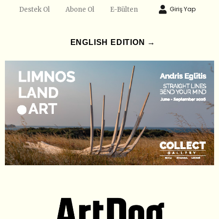
Giriş Yap
Destek Ol
Abone Ol
E-Bülten
ENGLISH EDITION →