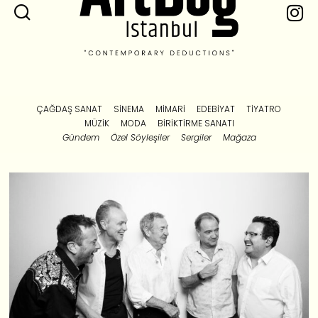
ÇAĞDAŞ SANAT
SINEMA
MIMARI
EDEBIYAT
TIYATRO
MÜZIK
MODA
BIRIKTIRME SANATI
Gündem
Özel Söyleşiler
Sergiler
Mağaza