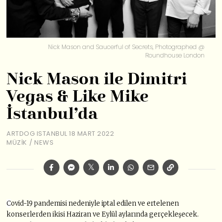
Nick Mason and Saucerful of Secrets, Photographed @
Roundhouse London
Nick Mason ile Dimitri
Vegas & Like Mike
İstanbul’da
ARTDOG ISTANBUL
18 MART 2022
MÜZIK
/
NEWS
C
ovid-19 pandemisi nedeniyle iptal edilen ve ertelenen
konserlerden ikisi Haziran ve Eylül aylarında gerçekleşecek.