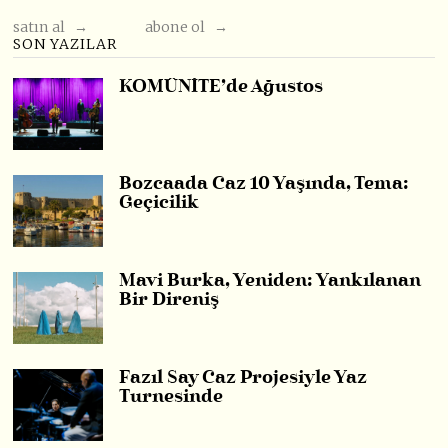
satın al →
abone ol →
SON YAZILAR
KOMÜNİTE’de Ağustos
Bozcaada Caz 10 Yaşında, Tema:
Geçicilik
Mavi Burka, Yeniden: Yankılanan
Bir Direniş
Fazıl Say Caz Projesiyle Yaz
Turnesinde