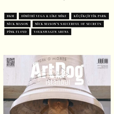
BKM
DIMITRI VEGA & LIKE MIKE
KÜÇÜKÇIFTIK PARK
NICK MASON
NICK MASON’S SAUCERFUL OF SECRETS
PINK FLOYD
VOLKSWAGEN ARENA