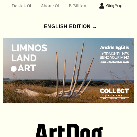
Giriş Yap
Destek Ol
Abone Ol
E-Bülten
ENGLISH EDITION →