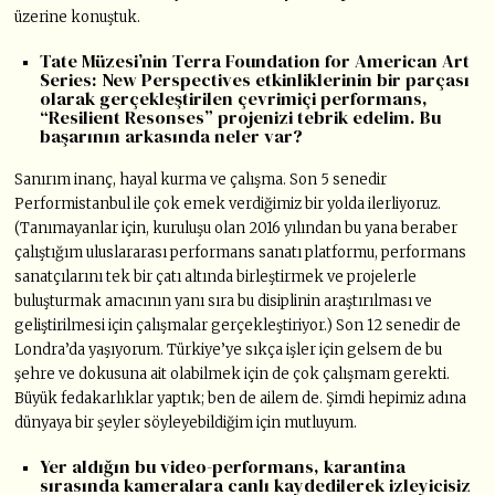
üzerine konuştuk.
Tate Müzesi’nin Terra Foundation for American Art
Series: New Perspectives etkinliklerinin bir parçası
olarak gerçekleştirilen çevrimiçi performans,
“Resilient Resonses” projenizi tebrik edelim. Bu
başarının arkasında neler var?
Sanırım inanç, hayal kurma ve çalışma. Son 5 senedir
Performistanbul ile çok emek verdiğimiz bir yolda ilerliyoruz.
(Tanımayanlar için, kuruluşu olan 2016 yılından bu yana beraber
çalıştığım uluslararası performans sanatı platformu, performans
sanatçılarını tek bir çatı altında birleştirmek ve projelerle
buluşturmak amacının yanı sıra bu disiplinin araştırılması ve
geliştirilmesi için çalışmalar gerçekleştiriyor.) Son 12 senedir de
Londra’da yaşıyorum. Türkiye’ye sıkça işler için gelsem de bu
şehre ve dokusuna ait olabilmek için de çok çalışmam gerekti.
Büyük fedakarlıklar yaptık; ben de ailem de. Şimdi hepimiz adına
dünyaya bir şeyler söyleyebildiğim için mutluyum.
Yer aldığın bu video-performans, karantina
sırasında kameralara canlı kaydedilerek izleyicisiz