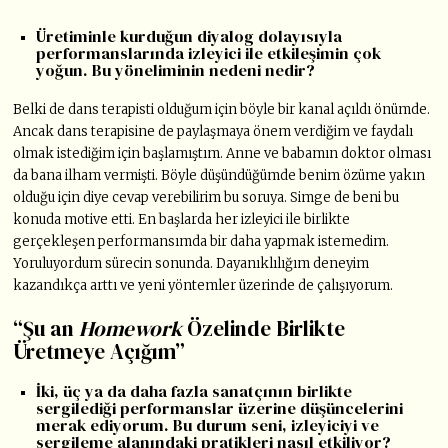
Üretiminle kurduğun diyalog dolayısıyla
performanslarında izleyici ile etkileşimin çok
yoğun. Bu yöneliminin nedeni nedir?
Belki de dans terapisti olduğum için böyle bir kanal açıldı önümde.
Ancak dans terapisine de paylaşmaya önem verdiğim ve faydalı
olmak istediğim için başlamıştım. Anne ve babamın doktor olması
da bana ilham vermişti. Böyle düşündüğümde benim özüme yakın
olduğu için diye cevap verebilirim bu soruya. Simge de beni bu
konuda motive etti. En başlarda her izleyici ile birlikte
gerçekleşen performansımda bir daha yapmak istemedim.
Yoruluyordum sürecin sonunda. Dayanıklılığım deneyim
kazandıkça arttı ve yeni yöntemler üzerinde de çalışıyorum.
“Şu an
Homework
Özelinde Birlikte
Üretmeye Açığım”
İki, üç ya da daha fazla sanatçının birlikte
sergilediği performanslar üzerine düşüncelerini
merak ediyorum. Bu durum seni, izleyiciyi ve
sergileme alanındaki pratikleri nasıl etkiliyor?