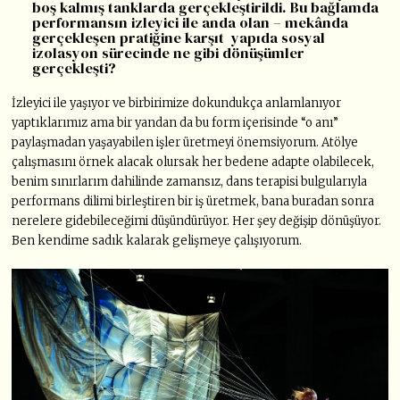
boş kalmış tanklarda gerçekleştirildi. Bu bağlamda
performansın izleyici ile anda olan – mekânda
gerçekleşen pratiğine karşıt yapıda sosyal
izolasyon sürecinde ne gibi dönüşümler
gerçekleşti?
İzleyici ile yaşıyor ve birbirimize dokundukça anlamlanıyor
yaptıklarımız ama bir yandan da bu form içerisinde “o anı”
paylaşmadan yaşayabilen işler üretmeyi önemsiyorum. Atölye
çalışmasını örnek alacak olursak her bedene adapte olabilecek,
benim sınırlarım dahilinde zamansız, dans terapisi bulgularıyla
performans dilimi birleştiren bir iş üretmek, bana buradan sonra
nerelere gidebileceğimi düşündürüyor. Her şey değişip dönüşüyor.
Ben kendime sadık kalarak gelişmeye çalışıyorum.