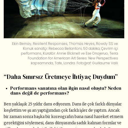
Ekin Bernay, Resilient Responses, Thomas Heyes, Rowdy SS ve
Konuk sanatçı: Rebecca Bellantoni, 50 dakika, Çevrim içi
performans, Küratör: Annie Bicknell ve Ese Onojeruo, Terra
Foundation for American Art Series: New Perspectives
kapsamında, Tate, Londra. Fotoğraf: Guillaume Valli
“Daha Sınırsız Üretmeye İhtiyaç Duydum”
Performans sanatına olan ilgin nasıl oluştu? Neden
dans değil de performans?
Ben yaklaşık 25 yıldır dans ediyorum. Dans ile çok farklı dünyalar
keşfettim ve şu an yaptığımdan çok farklı işler de yaptım. Ancak
bir zaman sonra başka bir koreografın bana nasıl hareket etmem
gerektiğini söylemesi, dans dünyasında sadık kalınan formlar ve