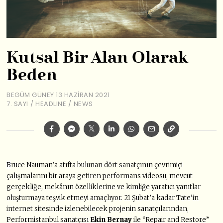
Kutsal Bir Alan Olarak
Beden
BEGÜM GÜNEY
13 HAZIRAN 2021
7. SAYI
/
HEADLINE
/
NEWS
B
ruce Nauman’a atıfta bulunan dört sanatçının çevrimiçi
çalışmalarını bir araya getiren performans videosu; mevcut
gerçekliğe, mekânın özelliklerine ve kimliğe yaratıcı yanıtlar
oluşturmaya teşvik etmeyi amaçlıyor. 21 Şubat’a kadar Tate’in
internet sitesinde izlenebilecek projenin sanatçılarından,
Performistanbul sanatçısı
Ekin Bernay
ile “Repair and Restore”