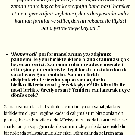
zaman sonra başka bir koreografın bana nasıl hareket
etmem gerektiğini söylemesi, dans dünyasında sadık
kalınan formlar ve stiller, dansın rekabet ile ilişkisi
bana yetmemeye başladı.”
‘
Homework
’ performanslarının yaşadığımız
pandemi ile yeni birlikteliklere olanak tanıması çok
heyecan verici. Zamanın ruhunu sadece mesafeli
etkileşim yöntemleriyle değil farklı noktalardan da
yakalayacağına eminim. Sanatın farklı
disiplinlerinde üretim yapan sanatçılarla
birlikteliklerin nasıl gerçekleşiyor? Bir küratör ile
nasıl birlikte üretiyorsun? Yeniden canlanarak neye
dönüşecek?
Zaman zaman farklı disiplinlerde üretim yapan sanatçılarla iş
birliklerim oluyor. Bugüne kadarki çalışmalarım biraz onları ön
plana çıkaracak şekilde oldu. Müzisyenler, moda tasarımcıları ve
markalar için yaptığım işlerde sanırım izleyici ile daha erişilebilir
bir noktada buluştuğumuz işler çıktı. Dilim aslında belirgin ama