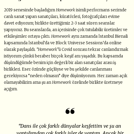
2019 senesinde başladığım
Homework
isimli performans serimde
canlı sanat yapan sanatçıları, küratörleri, fotoğrafçıları evime
davet ediyorum; birlikte ürettiğimiz 2-3 saat süren seanslar
yapıyoruz. Bu seanslarda, an içerisinde çok tutulabilir üretimler ve
etkileşimler ortaya çıktı.
Homework
aynı zamanda İstanbul Bienali
kapsamında İstanbul’da ve Block Universe Sessions’da online
olarak paylaşıldı.
“Homework”
ü Covid sonrası tekrar canlandırmak
istiyorum çünkü beraber birçok keşif anı yaşadık. Bu kapsamda
düşündüğümde benim için değerli bir alan sanatçılar arası iş
birlikleri. Eser özünde güçlüyse ve bu şekilde canlanması
gerekiyorsa “neden olmasın” diye düşünüyorum. Her zaman açık
olamayabilirim ama şu an
Homework
özelinde birlikte üretmeye
açığım.
“Dans ile çok farklı dünyalar keşfettim ve şu an
yaptığımdan çok farklı işler de yaptım. Ancak bir