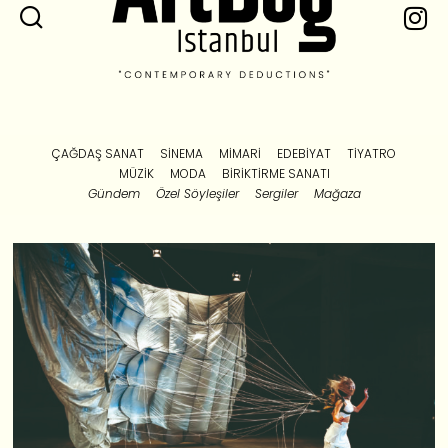
ÇAĞDAŞ SANAT
SINEMA
MIMARI
EDEBIYAT
TIYATRO
MÜZIK
MODA
BIRIKTIRME SANATI
Gündem
Özel Söyleşiler
Sergiler
Mağaza