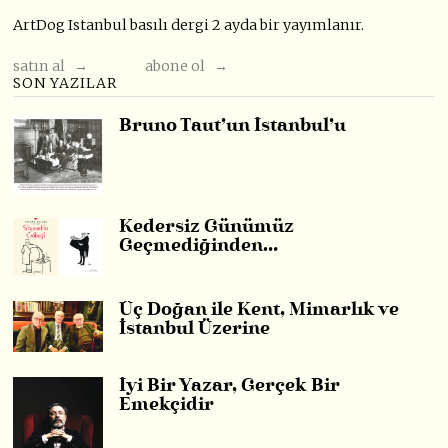
ArtDog Istanbul basılı dergi 2 ayda bir yayımlanır.
satın al →
abone ol →
SON YAZILAR
Bruno Taut’un İstanbul’u
Kedersiz Günümüz
Geçmediğinden…
Üç Doğan ile Kent, Mimarlık ve
İstanbul Üzerine
İyi Bir Yazar, Gerçek Bir
Emekçidir