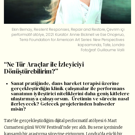
Ekin Bernay, Resilent Responses, Repair and Restore, Çevrim içi
performatif atölye, 2021. Küratör: Annie Bicknell ve Ese Onojeruo,
Terra Foundation for American Art Series: New Perspectives
kapsamında, Tate, Londra
Fotoğraf: Guillaume Valli
“Ne Tür Araçlar ile İzleyiciyi
Dönüştürebilirim?”
Sanat pratiğinde, dans hareket terapisi üzerine
gerçekleştirdiğin klinik çalışmalar ile performans
sanatının iyileştirici niteliklerini daha geniş kitlelere
ulaştırmaya çalışıyorsun. Üretimin ve sürecin nasıl
ilerleyecek? Gelecek projelerinden bahseder
misin?
Tate’de gerçekleştirdiğim dijital performatif atölyesi 6 Mart
Cumartesi günü WOW Festivali’nde yer aldı. Bu sene içerisinde
kapsamlı bir araştırma sürecine giriyorum. Londra’da güçlü bir