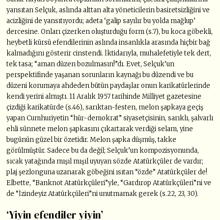
yansıtan Selçuk, aslında alttan alta yöneticilerin basiretsizliğini ve
acizliğini de yansıtıyordu; adeta ‘galip sayılır bu yolda mağlup’
dercesine. Onları çizerken oluşturduğu form (s.7), bu koca göbekli,
heybetli kürsü efendilerinin aslında insanlıkla arasında hiçbir bağ
kalmadığını gösterir cinstendi. İktidarıyla, muhalefetiyle tek dert,
tek tasa; “aman düzen bozulmasın!”dı. Evet, Selçuk’un
perspektifinde yaşanan sorunların kaynağı bu düzendi ve bu
düzeni korumaya ahdeden bütün paydaşlar onun karikatürlerinde
kendi yerini almıştı. 11 Aralık 1957 tarihinde Milliyet gazetesine
çizdiği karikatürde (s.46), sarıktan-festen, melon şapkaya geçiş
yapan Cumhuriyetin “hür-demokrat” siyasetçisinin, sarıklı, şalvarlı
ehli sünnete melon şapkasını çıkartarak verdiği selam, yine
bugünün güzel bir özetidir. Melon şapka düşmüş, takke
görülmüştür. Sadece bu da değil; Selçuk’un kompozisyonunda,
sıcak yatağında mışıl mışıl uyuyan sözde Atatürkçüler de vardır;
plaj şezlonguna uzanarak göbeğini ısıtan “özde” Atatürkçüler de!
Elbette, “Banknot Atatürkçüleri”yle, “Gardırop Atatürkçüleri”ni ve
de “İzindeyiz Atatürkçüleri”ni unutmamak gerek (s.22, 23, 30).
‘Yiyin efendiler yiyin’