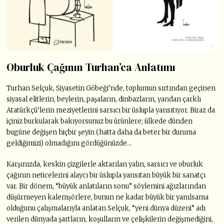
Oburluk Çağının Turhan’ca Anlatımı
Turhan Selçuk, Siyasetin Göbeği’nde, toplumun sırtından geçinen
siyasal elitlerin, beylerin, paşaların, dinbazların, yandan çarklı
Atatürkçü’lerin meziyetlerini sarsıcı bir üslupla yansıtıyor. Biraz da
içiniz burkularak bakıyorsunuz bu ürünlere; ülkede dünden
bugüne değişen hiçbir şeyin (hatta daha da beter bir duruma
geldiğimizi) olmadığını gördüğünüzde…
Karşınızda, keskin çizgilerle aktarılan yalın, sarsıcı ve oburluk
çağının neticelerini alaycı bir üslupla yansıtan büyük bir sanatçı
var. Bir dönem, “büyük anlatıların sonu” söylemini ağızlarından
düşürmeyen kalemşörlere, bunun ne kadar büyük bir yanılsama
olduğunu çalışmalarıyla anlatan Selçuk, “yeni dünya düzeni” adı
verilen dünyada şartların, koşulların ve çelişkilerin değişmediğini,