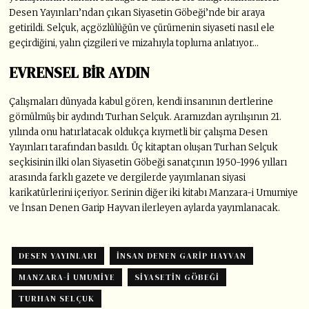
Desen Yayınları’ndan çıkan Siyasetin Göbeği’nde bir araya
getirildi. Selçuk, açgözlülüğün ve çürümenin siyaseti nasıl ele
geçirdiğini, yalın çizgileri ve mizahıyla topluma anlatıyor…
EVRENSEL BİR AYDIN
Çalışmaları dünyada kabul gören, kendi insanının dertlerine
gömülmüş bir aydındı Turhan Selçuk. Aramızdan ayrılışının 21.
yılında onu hatırlatacak oldukça kıymetli bir çalışma Desen
Yayınları tarafından basıldı. Üç kitaptan oluşan Turhan Selçuk
seçkisinin ilki olan Siyasetin Göbeği sanatçının 1950-1996 yılları
arasında farklı gazete ve dergilerde yayımlanan siyasi
karikatürlerini içeriyor. Serinin diğer iki kitabı Manzara-i Umumiye
ve İnsan Denen Garip Hayvan ilerleyen aylarda yayımlanacak.
DESEN YAYINLARI
İNSAN DENEN GARIP HAYVAN
MANZARA-I UMUMIYE
SIYASETIN GÖBEĞI
TURHAN SELÇUK