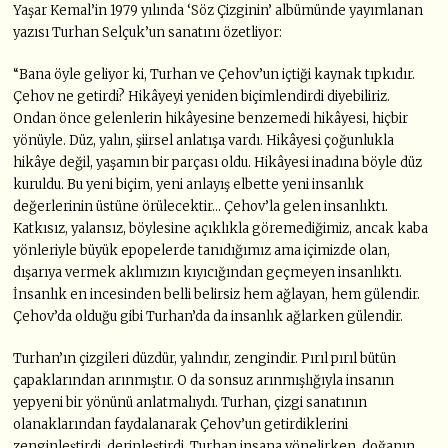
Yaşar Kemal’in 1979 yılında ‘Söz Çizginin’ albümünde yayımlanan
yazısı Turhan Selçuk’un sanatını özetliyor:
“Bana öyle geliyor ki, Turhan ve Çehov’un içtiği kaynak tıpkıdır.
Çehov ne getirdi? Hikâyeyi yeniden biçimlendirdi diyebiliriz.
Ondan önce gelenlerin hikâyesine benzemedi hikâyesi, hiçbir
yönüyle. Düz, yalın, şiirsel anlatışa vardı. Hikâyesi çoğunlukla
hikâye değil, yaşamın bir parçası oldu. Hikâyesi inadına böyle düz
kuruldu. Bu yeni biçim, yeni anlayış elbette yeni insanlık
değerlerinin üstüne örülecektir… Çehov’la gelen insanlıktı.
Katkısız, yalansız, böylesine açıklıkla göremediğimiz, ancak kaba
yönleriyle büyük epopelerde tanıdığımız ama içimizde olan,
dışarıya vermek aklımızın kıyıcığından geçmeyen insanlıktı.
İnsanlık en incesinden belli belirsiz hem ağlayan, hem gülendir.
Çehov’da olduğu gibi Turhan’da da insanlık ağlarken gülendir.
Turhan’ın çizgileri düzdür, yalındır, zengindir. Pırıl pırıl bütün
çapaklarından arınmıştır. O da sonsuz arınmışlığıyla insanın
yepyeni bir yönünü anlatmalıydı. Turhan, çizgi sanatının
olanaklarından faydalanarak Çehov’un getirdiklerini
zenginleştirdi, derinleştirdi. Turhan insana yönelirken, doğanın