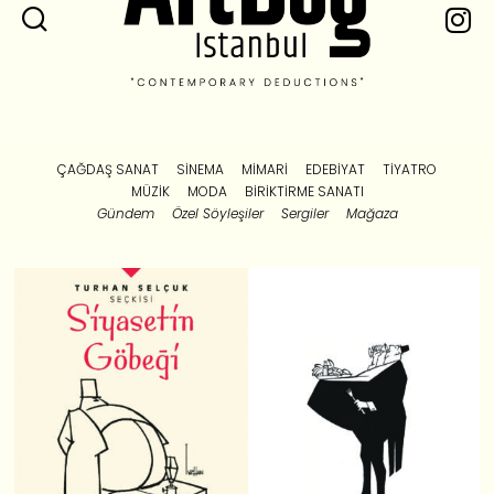
ÇAĞDAŞ SANAT
SINEMA
MIMARI
EDEBIYAT
TIYATRO
MÜZIK
MODA
BIRIKTIRME SANATI
Gündem
Özel Söyleşiler
Sergiler
Mağaza