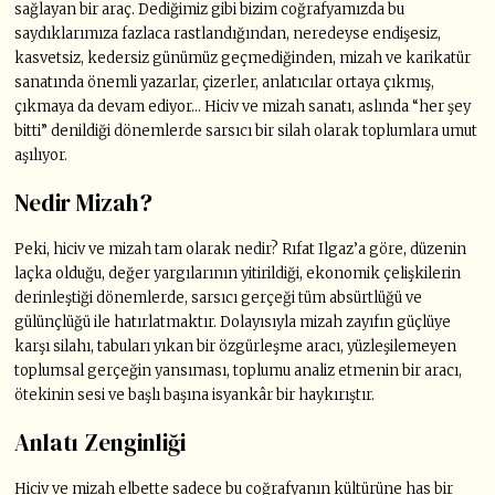
sağlayan bir araç. Dediğimiz gibi bizim coğrafyamızda bu
saydıklarımıza fazlaca rastlandığından, neredeyse endişesiz,
kasvetsiz, kedersiz günümüz geçmediğinden, mizah ve karikatür
sanatında önemli yazarlar, çizerler, anlatıcılar ortaya çıkmış,
çıkmaya da devam ediyor… Hiciv ve mizah sanatı, aslında “her şey
bitti” denildiği dönemlerde sarsıcı bir silah olarak toplumlara umut
aşılıyor.
Nedir Mizah?
Peki, hiciv ve mizah tam olarak nedir? Rıfat Ilgaz’a göre, düzenin
laçka olduğu, değer yargılarının yitirildiği, ekonomik çelişkilerin
derinleştiği dönemlerde, sarsıcı gerçeği tüm absürtlüğü ve
gülünçlüğü ile hatırlatmaktır. Dolayısıyla mizah zayıfın güçlüye
karşı silahı, tabuları yıkan bir özgürleşme aracı, yüzleşilemeyen
toplumsal gerçeğin yansıması, toplumu analiz etmenin bir aracı,
ötekinin sesi ve başlı başına isyankâr bir haykırıştır.
Anlatı Zenginliği
Hiciv ve mizah elbette sadece bu coğrafyanın kültürüne has bir