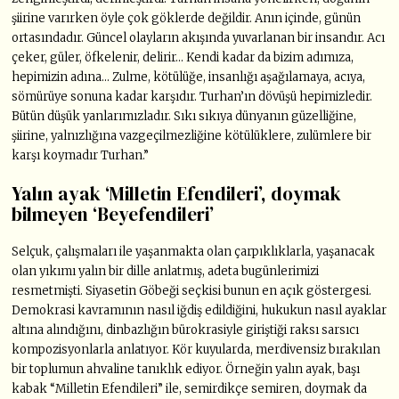
şiirine varırken öyle çok göklerde değildir. Anın içinde, günün
ortasındadır. Güncel olayların akışında yuvarlanan bir insandır. Acı
çeker, güler, öfkelenir, delirir… Kendi kadar da bizim adımıza,
hepimizin adına… Zulme, kötülüğe, insanlığı aşağılamaya, acıya,
sömürüye sonuna kadar karşıdır. Turhan’ın dövüşü hepimizledir.
Bütün düşük yanlarımızladır. Sıkı sıkıya dünyanın güzelliğine,
şiirine, yalnızlığına vazgeçilmezliğine kötülüklere, zulümlere bir
karşı koymadır Turhan.”
Yalın ayak ‘Milletin Efendileri’, doymak
bilmeyen ‘Beyefendileri’
Selçuk, çalışmaları ile yaşanmakta olan çarpıklıklarla, yaşanacak
olan yıkımı yalın bir dille anlatmış, adeta bugünlerimizi
resmetmişti. Siyasetin Göbeği seçkisi bunun en açık göstergesi.
Demokrasi kavramının nasıl iğdiş edildiğini, hukukun nasıl ayaklar
altına alındığını, dinbazlığın bürokrasiyle giriştiği raksı sarsıcı
kompozisyonlarla anlatıyor. Kör kuyularda, merdivensiz bırakılan
bir toplumun ahvaline tanıklık ediyor. Örneğin yalın ayak, başı
kabak “Milletin Efendileri” ile, semirdikçe semiren, doymak da