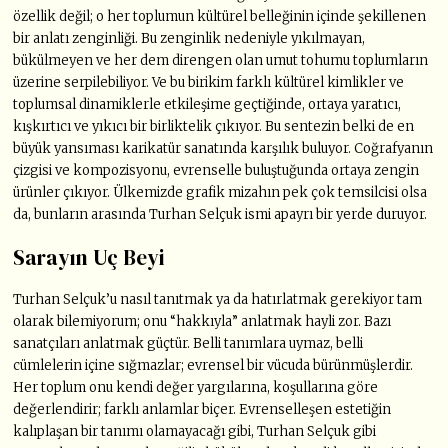
özellik değil; o her toplumun kültürel belleğinin içinde şekillenen
bir anlatı zenginliği. Bu zenginlik nedeniyle yıkılmayan,
bükülmeyen ve her dem direngen olan umut tohumu toplumların
üzerine serpilebiliyor. Ve bu birikim farklı kültürel kimlikler ve
toplumsal dinamiklerle etkileşime geçtiğinde, ortaya yaratıcı,
kışkırtıcı ve yıkıcı bir birliktelik çıkıyor. Bu sentezin belki de en
büyük yansıması karikatür sanatında karşılık buluyor. Coğrafyanın
çizgisi ve kompozisyonu, evrenselle buluştuğunda ortaya zengin
ürünler çıkıyor. Ülkemizde grafik mizahın pek çok temsilcisi olsa
da, bunların arasında Turhan Selçuk ismi apayrı bir yerde duruyor.
Sarayın Uç Beyi
Turhan Selçuk’u nasıl tanıtmak ya da hatırlatmak gerekiyor tam
olarak bilemiyorum; onu “hakkıyla” anlatmak hayli zor. Bazı
sanatçıları anlatmak güçtür. Belli tanımlara uymaz, belli
cümlelerin içine sığmazlar; evrensel bir vücuda bürünmüşlerdir.
Her toplum onu kendi değer yargılarına, koşullarına göre
değerlendirir; farklı anlamlar biçer. Evrenselleşen estetiğin
kalıplaşan bir tanımı olamayacağı gibi, Turhan Selçuk gibi