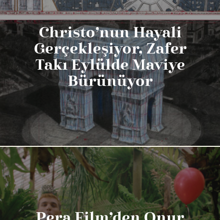
Christo’nun Hayali
Gerçekleşiyor, Zafer
Takı Eylülde Maviye
Bürünüyor
Pera Film’den Onur