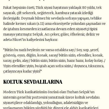
Fakat hepsinin özeti, Türk siyasi hayatının yaklaşık 80 yıldır, tek
sayarak, çift sekerek, seğirterek, kambura yatarak izlediği
ilerleyişidir. Doymak bilmez bir sevdayla sofraya yapışan, tehlike
halinde kemer sıkan (s.11) ama ekseriyetle yolundan şaşmadan ve
de iştahını kesmeden icraatlarına devam eden siyasetçi tipini
masaya yatırmıştır Selçuk. Acı çeker, güler, öfkelenir, delirir ve
adeta Fikret’in kafiyelerini haykırır:
“Bütün bu nazlı beylerin ne varsa ortalıkta say:/ Soy, sop, şeref,
gösteriş, oyun, düğün, konak, saray/ bütün sizin, efendiler, konak,
saray, gelin, alay;/ bütün sizin, bütün sizin, hazır hazır, kolay kolay…/
Yiyin efendiler yiyin, bu iştah açan sofra sizin,/ doyunca, tıksırınca,
çatlayıncaya kadar yiyin!”
KOLTUK SEVDALILARINA
Modern Türk karikatürünün öncüsü olan Turhan Selçuk’un
sistemin genel bir portresini yansıtmak üzere koltuk sevdalısı
siyasetçilere odaklandığı, yoksulluğun, adaletsizliğin ve
yozlaşmanın hüküm sürdüğü bir düzeni ele aldığı karikatürleri