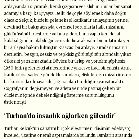
anlayışından sıyırarak, kendi çizgisini ve üslubunu bulan bir sanat
adamıyla karşı karşıyayız. Belki de şöyle söylemek daha doğru
olacak: Selçuk, bizdeki geleneksel karikatür anlayışının yerine,
devrimci bir bakış açısıyla, evrensel sorunlarla halk mizahını,
güldürüsünü birleştirme yoluna giden, bunu yaparken de laf
kalabalığından olabildiğince uzak durarak yalın bir anlatımla yeni
bir anlayışı hâkim kılmıştır. Kısacası bu anlayış, sıradan insanın
dertlerini, bezgin, sessiz ve tepkisiz görünüşünün altındaki yıkıcı
öfkesini yansıtmaktadır. Böylesi bir üslup ve yönelim şüphesiz
1950’lerin gelenekçi atmosferinde yıkıcı ve iradi bir çıkıştı. Artık
karikatürist sadece gündelik, sıradan çelişkilerden mizah üreten
bir konumda olmayacak, çağına olan tanıklığını yansıtacaktı.
Coğrafyanın değişmeyen ve adeta yerinde patinaj çeken bir
düzlemin içinde debelendiğini gösterme sorumluluğunu
üstlenmişti.
‘Turhan’da insanlık ağlarken gülendir’
Turhan Selçuk’un sanatını birçok eleştirmen, düşünür, edebiyatçı
inceledi; üzerine önemli saptamalarda bulundu. Bunların arasında