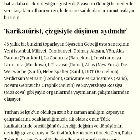
hatta daha da derinleştiğini gösterdi. Siyasetin Göbeği bu nedenle
yeni kuşaklara ilham veren, kalemine sadık olanlara umut aşılayan
bir ürün.
‘Karikatürist, çizgisiyle düşünen aydındır’
46 yıllık bir birikimi toparlayan Siyasetin Göbeği usta sanatçının
Yeni İstanbul, Milliyet, Cumhuriyet, Dolmuş, Akşam, Yön, Akis,
Pardon (Frankfurt), La Codorniz (Barcelona), Inostrannaya
Literatura (Moskova), Il Travaso (Roma), Atlas (New York), Die
Weltwoche (Zürih), Nebelspalter (Zürih), DDT (Barcelona),
Verdictsun Vietnam (London), Caricature et Caricatures (Paris),
Novum Gebrauchs Graphik (Münih) ve Sovyetskaya Rossiya
(Moskova) gibi yayın organlarında yayımlanan çalışmalarından
oluşuyor.
Turhan Selçuk’un oldukça uzun bir zaman aralığını kapsayan
çalışmalarına odaklandığımızda, ilk olarak onun Türk
karikatüründe öncülüğünü üstlendiği değişim ve dönüşümün
derinliği göze çarpıyor. Karikatürü, kendinden önceki Cem, Ratip
Tahir Ramiz ve Cemal Nadir ekollerinin temsil ettiği piyasa