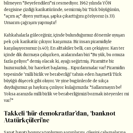
bilmeyen “Beyefendileri”ni resmediyor. 1962 yılında YÖN
dergisine çizdiği karikatüründe, semirmiş bir Türk büyüğünün,
“açım aç” diyen yurttaşa, şapka çıkarttığını görüyoruz (s.33).
Umarım çağrışım yapmıştır!
Kahkahalarla güleceğiniz, içinde bulunduğumuz dönemle uyuşan
pek çok karikatür çıkıyor karşımıza. Bir insan piramidiyle
karşılaşıyorsunuz (s.40); En alttakiler belli, can çekişiyor. Kan ter
içinde dik durmaya çalışırken, aralarından biri “Bu yük, bu omuza
fazla geliyor” demiş olacak ki, ayağı seğirtmiş. Piramitte bir
huzursuzluk, bir hareket başlamış… Kıpırdanmalar var! Piramidin
tepesinde ‘milli birlik ve beraberliği’ tahsis eden haşmetli Türk
büyüğü düşecek gibi oluyor. Ve yine bugünlerde de sıkça
duyduğumuz şu haykırış çınlıyor kulağımızda: “Sallanmayın be!
Yoksa aranızda milli birlik ve beraberliğimizi bozmak isteyenler mi
var?”
Takkeli ‘hür-demokratlar’dan, ‘banknot
Atatürkçüleri’ne
Sanat hayatı boyunca toplumun sorunlarını, çilesini çalışmalarına