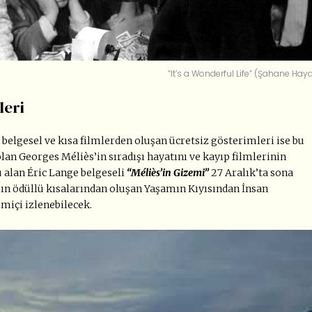
“It’s a Wonderful Life” (Şahane Haya
leri
n belgesel ve kısa filmlerden oluşan ücretsiz gösterimleri ise bu
olan Georges Méliès’in sıradışı hayatını ve kayıp filmlerinin
 alan Éric Lange belgeseli
“Méliès’in Gizemi”
27 Aralık’ta sona
ın ödüllü kısalarından oluşan Yaşamın Kıyısından İnsan
imiçi izlenebilecek.