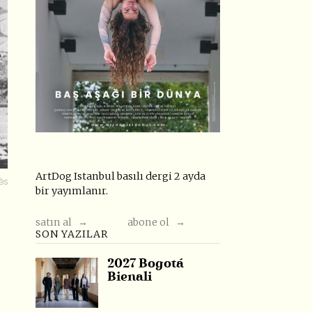
ArtDog Istanbul basılı dergi 2 ayda
ès
bir yayımlanır.
satın al →
abone ol →
SON YAZILAR
2027 Bogotá
Bienali