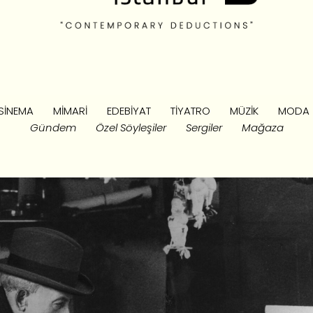
SINEMA
MIMARI
EDEBIYAT
TIYATRO
MÜZIK
MODA
Gündem
Özel Söyleşiler
Sergiler
Mağaza