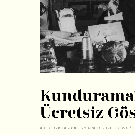
Kundurama’
Ücretsiz Gö
ARTDOG ISTANBUL
25 ARALIK 2021
NEWS
/