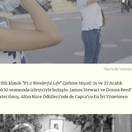
“Remote İstanbu
ihli klasik
“It’s a Wonderful Life” (Şahane Hayat)
24 ve 25 Aralık
e 16:30 seansında izleyiciyle buluştu. James Stewart ve Donna Reed’
gösterilmiş, Altın Küre Ödülleri’nde de Capra’ya En İyi Yönetmen