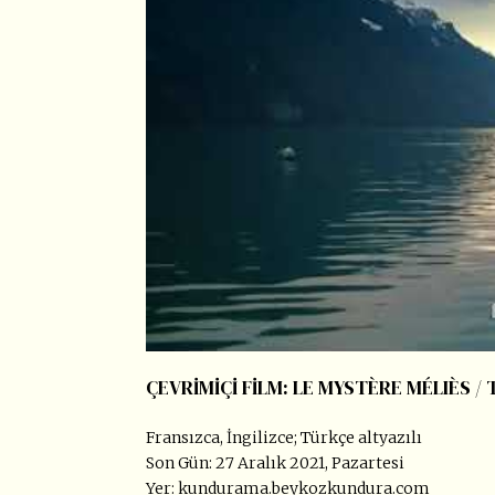
ÇEVRİMİÇİ FİLM: LE MYSTÈRE MÉLIÈS / 
Fransızca, İngilizce; Türkçe altyazılı
Son Gün: 27 Aralık 2021, Pazartesi
Yer: kundurama.beykozkundura.com