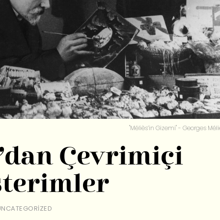
"Méliès’in Gizemi" - Georges Méli
dan Çevrimiçi
sterimler
UNCATEGORIZED