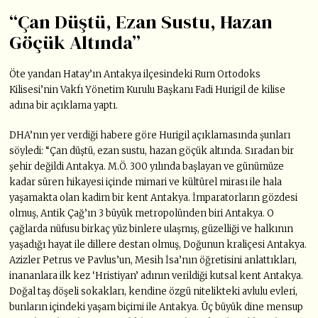
“Çan Düştü, Ezan Sustu, Hazan
Göçük Altında”
Öte yandan Hatay’ın Antakya ilçesindeki Rum Ortodoks
Kilisesi’nin Vakfı Yönetim Kurulu Başkanı Fadi Hurigil de kilise
adına bir açıklama yaptı.
DHA’nın yer verdiği habere göre Hurigil açıklamasında şunları
söyledi: “Çan düştü, ezan sustu, hazan göçük altında. Sıradan bir
şehir değildi Antakya. M.Ö. 300 yılında başlayan ve günümüze
kadar süren hikayesi içinde mimari ve kültürel mirası ile hala
yaşamakta olan kadim bir kent Antakya. İmparatorların gözdesi
olmuş, Antik Çağ’ın 3 büyük metropolünden biri Antakya. O
çağlarda nüfusu birkaç yüz binlere ulaşmış, güzelliği ve halkının
yaşadığı hayat ile dillere destan olmuş, Doğunun kraliçesi Antakya.
Azizler Petrus ve Pavlus’un, Mesih İsa’nın öğretisini anlattıkları,
inananlara ilk kez ‘Hristiyan’ adının verildiği kutsal kent Antakya.
Doğal taş döşeli sokakları, kendine özgü nitelikteki avlulu evleri,
bunların içindeki yaşam biçimi ile Antakya. Üç büyük dine mensup