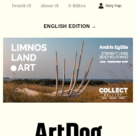
Giriş Yap
Destek Ol
Abone Ol
E-Bülten
ENGLISH EDITION →