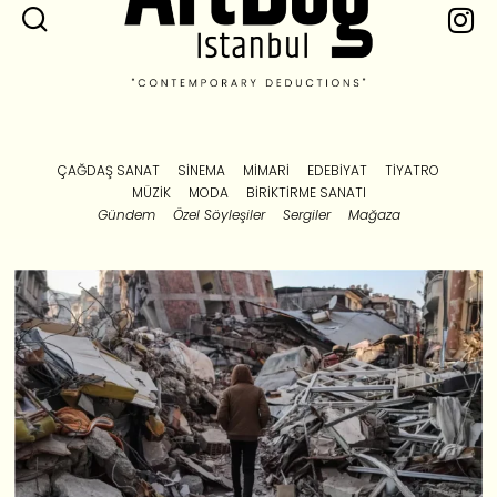
ÇAĞDAŞ SANAT
SINEMA
MIMARI
EDEBIYAT
TIYATRO
MÜZIK
MODA
BIRIKTIRME SANATI
Gündem
Özel Söyleşiler
Sergiler
Mağaza