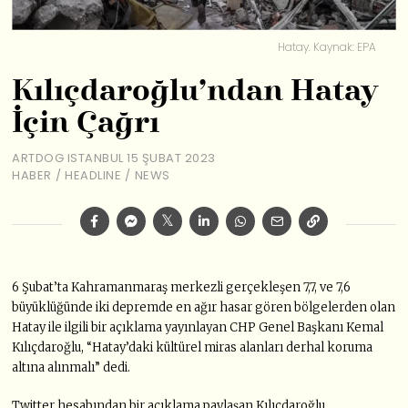
Hatay. Kaynak: EPA
Kılıçdaroğlu’ndan Hatay
İçin Çağrı
ARTDOG ISTANBUL
15 ŞUBAT 2023
HABER
/
HEADLINE
/
NEWS
6 Şubat’ta Kahramanmaraş merkezli gerçekleşen 7,7, ve 7,6
büyüklüğünde iki depremde en ağır hasar gören bölgelerden olan
Hatay ile ilgili bir açıklama yayınlayan CHP Genel Başkanı Kemal
Kılıçdaroğlu, “Hatay’daki kültürel miras alanları derhal koruma
altına alınmalı” dedi.
Twitter hesabından bir açıklama paylaşan Kılıçdaroğlu,