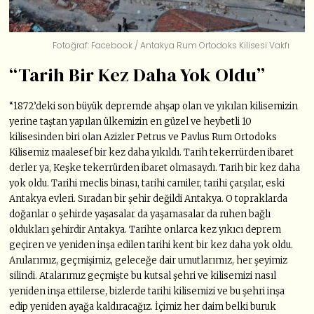
Fotoğraf: Facebook / Antakya Rum Ortodoks Kilisesi Vakfı
“Tarih Bir Kez Daha Yok Oldu”
“1872’deki son büyük depremde ahşap olan ve yıkılan kilisemizin
yerine taştan yapılan ülkemizin en güzel ve heybetli 10
kilisesinden biri olan Azizler Petrus ve Pavlus Rum Ortodoks
Kilisemiz maalesef bir kez daha yıkıldı. Tarih tekerrürden ibaret
derler ya, Keşke tekerrürden ibaret olmasaydı. Tarih bir kez daha
yok oldu. Tarihi meclis binası, tarihi camiler, tarihi çarşılar, eski
Antakya evleri. Sıradan bir şehir değildi Antakya. O topraklarda
doğanlar o şehirde yaşasalar da yaşamasalar da ruhen bağlı
oldukları şehirdir Antakya. Tarihte onlarca kez yıkıcı deprem
geçiren ve yeniden inşa edilen tarihi kent bir kez daha yok oldu.
Anılarımız, geçmişimiz, geleceğe dair umutlarımız, her şeyimiz
silindi. Atalarımız geçmişte bu kutsal şehri ve kilisemizi nasıl
yeniden inşa ettilerse, bizlerde tarihi kilisemizi ve bu şehri inşa
edip yeniden ayağa kaldıracağız. İçimiz her daim belki buruk