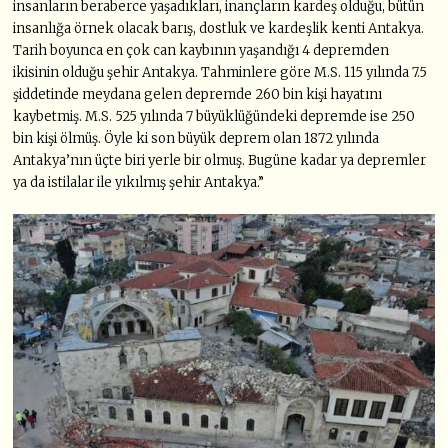
insanların beraberce yaşadıkları, inançların kardeş olduğu, bütün
insanlığa örnek olacak barış, dostluk ve kardeşlik kenti Antakya.
Tarih boyunca en çok can kaybının yaşandığı 4 depremden
ikisinin olduğu şehir Antakya. Tahminlere göre M.S. 115 yılında 7.5
şiddetinde meydana gelen depremde 260 bin kişi hayatını
kaybetmiş. M.S. 525 yılında 7 büyüklüğündeki depremde ise 250
bin kişi ölmüş. Öyle ki son büyük deprem olan 1872 yılında
Antakya’nın üçte biri yerle bir olmuş. Bugüne kadar ya depremler
ya da istilalar ile yıkılmış şehir Antakya.”