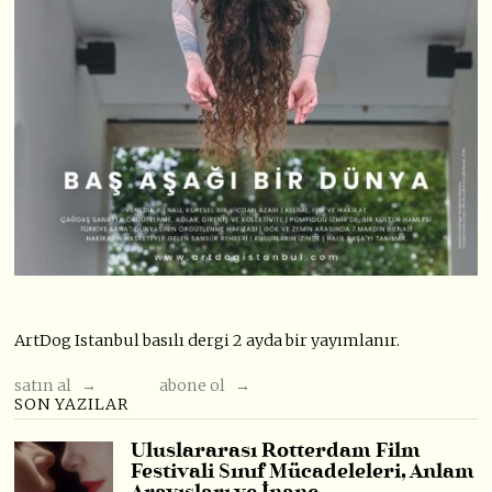
ArtDog Istanbul basılı dergi 2 ayda bir yayımlanır.
satın al →
abone ol →
SON YAZILAR
Uluslararası Rotterdam Film
Festivali Sınıf Mücadeleleri, Anlam