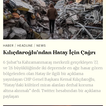
HABER
/
HEADLINE
/
NEWS
Kılıçdaroğlu’ndan Hatay İçin Çağrı
6 Şubat’ta Kahramanmaraş merkezli gerçekleşen 7,7,
ve 7,6 büyüklüğünde iki depremde en ağır hasar gören
bölgelerden olan Hatay ile ilgili bir açıklama
yayınlayan CHP Genel Başkanı Kemal Kılıçdaroğlu,
“Hatay’daki kültürel miras alanları derhal koruma
altına alınmalı” dedi. Twitter hesabından bir açıklama
paylaşan