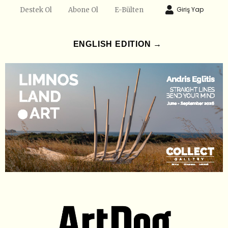
Giriş Yap
Destek Ol
Abone Ol
E-Bülten
ENGLISH EDITION →