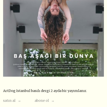
ArtDog Istanbul basılı dergi 2 ayda bir yayımlanır.
satın al →
abone ol →