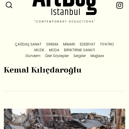
ÇAĞDAŞ SANAT
SINEMA
MIMARI
EDEBIYAT
TIYATRO
MÜZIK
MODA
BIRIKTIRME SANATI
Gündem
Özel Söyleşiler
Sergiler
Mağaza
Kemal Kılıçdaroğlu