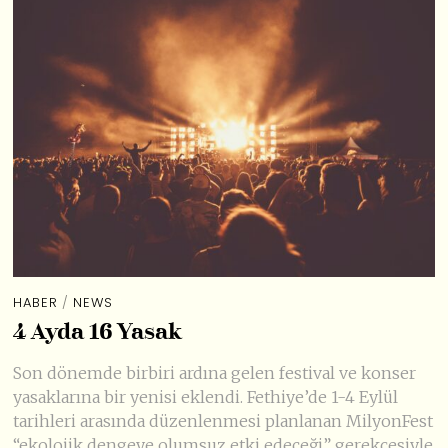
HABER
/
NEWS
4 Ayda 16 Yasak
Son dönemde birbiri ardına gelen festival ve konser
yasaklarına bir yenisi eklendi. Fethiye’de 1-4 Eylül
tarihleri arasında düzenlenmesi planlanan MilyonFest
“ekolojik dengeye olumsuz etki edeceği” gerekçesiyle