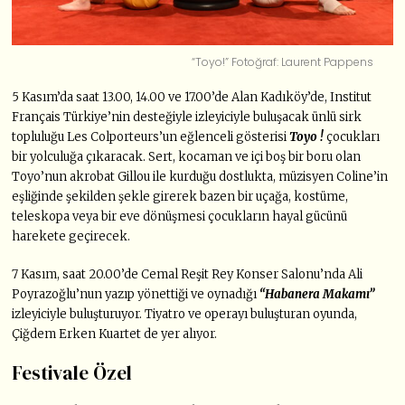
“Toyo!” Fotoğraf: Laurent Pappens
5 Kasım’da saat 13.00, 14.00 ve 17.00’de Alan Kadıköy’de, Institut
Français Türkiye’nin desteğiyle izleyiciyle buluşacak ünlü sirk
topluluğu Les Colporteurs’un eğlenceli gösterisi
Toyo !
çocukları
bir yolculuğa çıkaracak. Sert, kocaman ve içi boş bir boru olan
Toyo’nun akrobat Gillou ile kurduğu dostlukta, müzisyen Coline’in
eşliğinde şekilden şekle girerek bazen bir uçağa, kostüme,
teleskopa veya bir eve dönüşmesi çocukların hayal gücünü
harekete geçirecek.
7 Kasım, saat 20.00’de Cemal Reşit Rey Konser Salonu’nda Ali
Poyrazoğlu’nun yazıp yönettiği ve oynadığı
“Habanera Makamı”
izleyiciyle buluşturuyor. Tiyatro ve operayı buluşturan oyunda,
Çiğdem Erken Kuartet de yer alıyor.
Festivale Özel