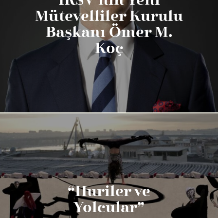
İKSV’nin Yeni
Mütevelliler Kurulu
Başkanı Ömer M.
Koç
“Huriler ve
Yolcular”