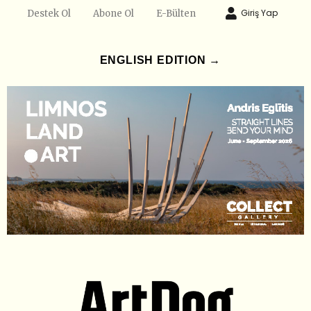
Giriş Yap
Destek Ol
Abone Ol
E-Bülten
ENGLISH EDITION →