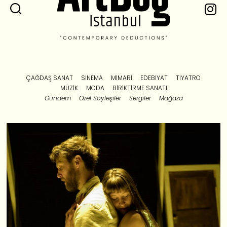
ÇAĞDAŞ SANAT
SINEMA
MIMARI
EDEBIYAT
TIYATRO
MÜZIK
MODA
BIRIKTIRME SANATI
Gündem
Özel Söyleşiler
Sergiler
Mağaza