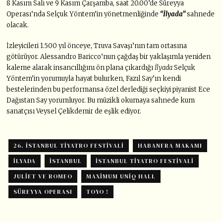
8 Kasım Salı ve 9 Kasım Çarşamba, saat 20.00’de Süreyya
Operası’nda Selçuk Yöntem’in yönetmenliğinde
“İlyada”
sahnede
olacak.
İzleyicileri 1.500 yıl önceye, Truva Savaşı’nın tam ortasına
götürüyor. Alessandro Baricco’nun çağdaş bir yaklaşımla yeniden
kaleme alarak insancıllığını ön plana çıkardığı
İlyada
Selçuk
Yöntem’in yorumuyla hayat bulurken, Fazıl Say’ın kendi
bestelerinden bu performansa özel derlediği seçkiyi piyanist Ece
Dağıstan Say yorumluyor. Bu müzikli okumaya sahnede kum
sanatçısı Veysel Çelikdemir de eşlik ediyor.
26. İSTANBUL TIYATRO FESTIVALI
HABANERA MAKAMI
İLYADA
ISTANBUL
İSTANBUL TIYATRO FESTIVALI
JULIET VE ROMEO
MAXIMUM UNIQ HALL
SÜREYYA OPERASI
TOYO !