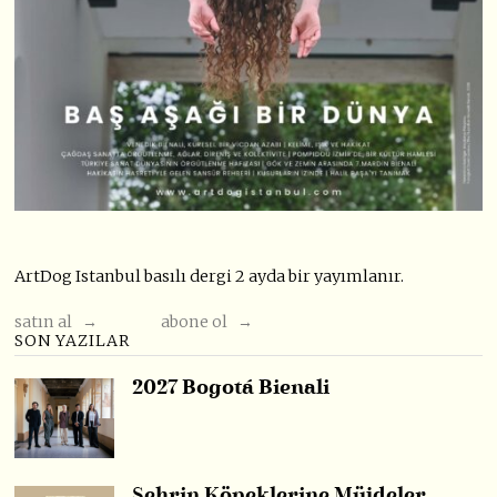
ArtDog Istanbul basılı dergi 2 ayda bir yayımlanır.
satın al →
abone ol →
SON YAZILAR
2027 Bogotá Bienali
Şehrin Köpeklerine Müjdeler