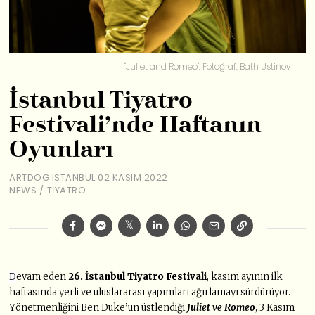
"Juliet and Romeo". Fotoğraf: Bath Ustinov
İstanbul Tiyatro
Festivali’nde Haftanın
Oyunları
ARTDOG ISTANBUL
02 KASIM 2022
NEWS
/
TIYATRO
D
evam eden
26. İstanbul Tiyatro Festivali
, kasım ayının ilk
haftasında yerli ve uluslararası yapımları ağırlamayı sürdürüyor.
Yönetmenliğini Ben Duke’un üstlendiği
Juliet ve Romeo
, 3 Kasım