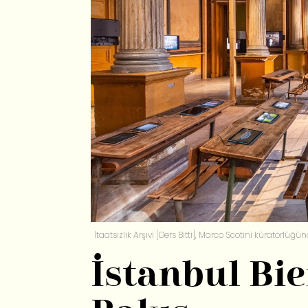
İtaatsizlik Arşivi [Ders Bitti], Marco Scotini küratörlü
İstanbul Bie