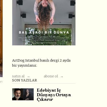
ArtDog Istanbul basılı dergi 2 ayda
bir yayımlanır.
satın al →
abone ol →
SON YAZILAR
ren
Edebiyat İç
Dünyayı Ortaya
Çıkarır