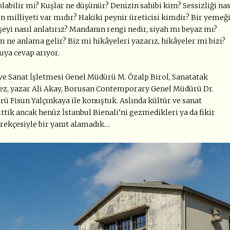
abilir mi? Kuşlar ne düşünür? Denizin sahibi kim? Sessizliği nas
cın milliyeti var mıdır? Hakiki peynir üreticisi kimdir? Bir yemeğ
eyi nasıl anlatırız? Mandanın rengi nedir, siyah mı beyaz mı?
 ne anlama gelir? Biz mi hikâyeleri yazarız, hikâyeler mi bizi?
ruya cevap arıyor.
r ve Sanat İşletmesi Genel Müdürü M. Özalp Birol, Sanatatak
ez, yazar Ali Akay, Borusan Contemporary Genel Müdürü Dr.
 Fisun Yalçınkaya ile konuştuk. Aslında kültür ve sanat
tik ancak henüz İstanbul Bienali’ni gezmedikleri ya da fikir
erekçesiyle bir yanıt alamadık…