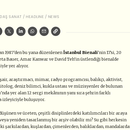
DAŞ SANAT
/
HEADLINE
/
NEWS
an 1987’den bu yana düzenlenen
İstanbul Bienali
’nin 17.’si, 20
ta Bauer, Amar Kanwar ve David Teh’in üstlendiği bienalde
yle yer alıyor.
şair, araştırmacı, mimar, radyo programcısı, balıkçı, aktivist,
tolog, deniz bilimci, kukla ustası ve müzisyenler de bulunan
’nda yer alan 12 sergi mekânının yanı sıra şehrin farklı
 izleyiciyle buluşuyor.
üşünen ve üreten, çeşitli disiplinlerdeki katılımcıları bir araya
 veya yeniden tasarlanmış bir arşiv olabilir mi? Su gibi herkesin
Eski şarkılardan, kuşlardan, çimenlerden, balıklardan, mandalard