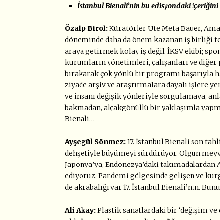
İstanbul Bienali’nin bu edisyondaki içeriğini
Özalp Birol
:
Küratörler Ute Meta Bauer, Amar 
döneminde daha da önem kazanan iş birliği tem
araya getirmek kolay iş değil. İKSV ekibi; spo
kurumların yönetimleri, çalışanları ve diğer
bırakarak çok yönlü bir programı başarıyla ha
ziyade arşiv ve araştırmalara dayalı işlere y
ve insanı değişik yönleriyle sorgulamaya, anl
bakmadan, alçakgönüllü bir yaklaşımla yapma
Bienali…
Ayşegül Sönmez:
17. İstanbul Bienali son tahl
dehşetiyle büyümeyi sürdürüyor. Olgun meyve
Japonya’ya, Endonezya’daki takımadalardan A
ediyoruz. Pandemi gölgesinde gelişen ve kurg
de akrabalığı var 17. İstanbul Bienali’nin. Bu
Ali Akay:
Plastik sanatlardaki bir ‘değişim ve