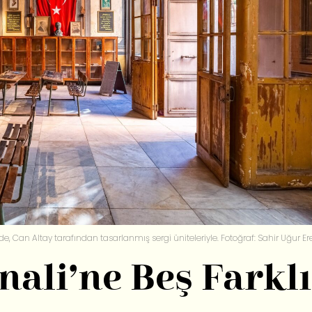
ğünde, Can Altay tarafından tasarlanmış sergi üniteleriyle. Fotoğraf: Sahir Uğur E
nali’ne Beş Farklı