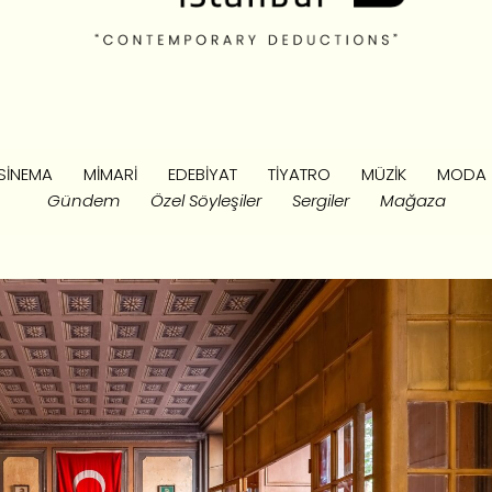
SINEMA
MIMARI
EDEBIYAT
TIYATRO
MÜZIK
MODA
Gündem
Özel Söyleşiler
Sergiler
Mağaza