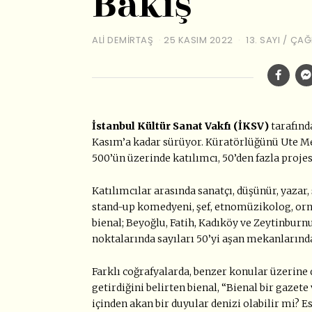
Bakış
ALI DEMIRTAŞ
25 KASIM 2022
13. SAYI
/
ÇAĞ
İstanbul Kültür Sanat Vakfı (İKSV)
tarafınd
Kasım’a kadar sürüyor. Küratörlüğünü Ute Me
500’ün üzerinde katılımcı, 50’den fazla projesi
Katılımcılar arasında sanatçı, düşünür, yazar, 
stand-up komedyeni, şef, etnomüzikolog, orni
bienal; Beyoğlu, Fatih, Kadıköy ve Zeytinburnu
noktalarında sayıları 50’yi aşan mekanlarında
Farklı coğrafyalarda, benzer konular üzerine d
getirdiğini belirten bienal, “Bienal bir gazete
içinden akan bir duyular denizi olabilir mi? 