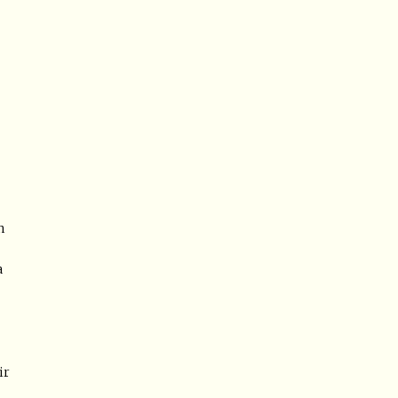
n
a
ir