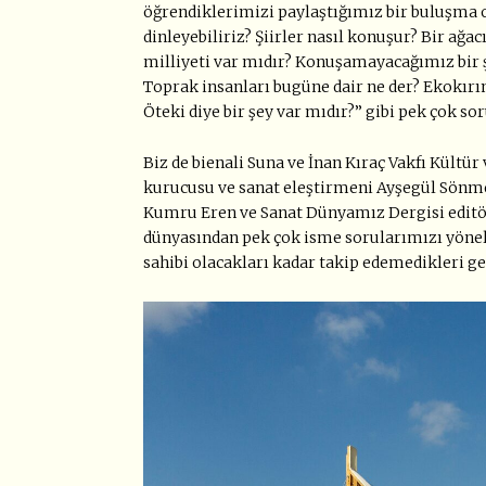
öğrendiklerimizi paylaştığımız bir buluşma ol
dinleyebiliriz? Şiirler nasıl konuşur? Bir ağa
milliyeti var mıdır? Konuşamayacağımız bir ş
Toprak insanları bugüne dair ne der? Ekokırım
Öteki diye bir şey var mıdır?” gibi pek çok so
Biz de bienali Suna ve İnan Kıraç Vakfı Kültü
kurucusu ve sanat eleştirmeni Ayşegül Sönm
Kumru Eren ve Sanat Dünyamız Dergisi editörü
dünyasından pek çok isme sorularımızı yönelt
sahibi olacakları kadar takip edemedikleri g