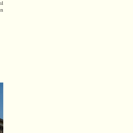
ıl
in