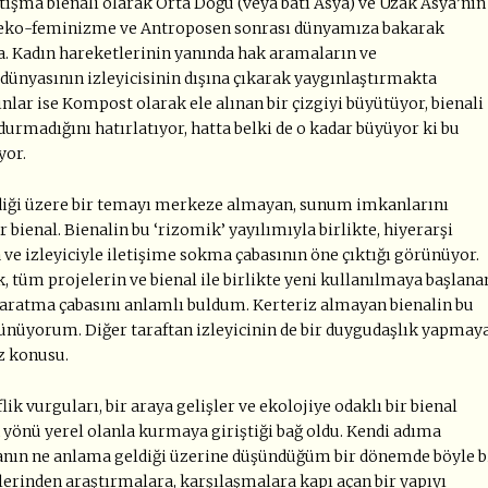
ışma bienali olarak Orta Doğu (veya batı Asya) ve Uzak Asya’nın
n, eko-feminizme ve Antroposen sonrası dünyamıza bakarak
a. Kadın hareketlerinin yanında hak aramaların ve
at dünyasının izleyicisinin dışına çıkarak yaygınlaştırmakta
yınlar ise Kompost olarak ele alınan bir çizgiyi büyütüyor, bienali
 durmadığını hatırlatıyor, hatta belki de o kadar büyüyor ki bu
yor.
eldiği üzere bir temayı merkeze almayan, sunum imkanlarını
bienal. Bienalin bu ‘rizomik’ yayılımıyla birlikte, hiyerarşi
e izleyiciyle iletişime sokma çabasının öne çıktığı görünüyor.
, tüm projelerin ve bienal ile birlikte yeni kullanılmaya başlana
 yaratma çabasını anlamlı buldum. Kerteriz almayan bienalin bu
ünüyorum. Diğer taraftan izleyicinin de bir duygudaşlık yapmay
öz konusu.
lik vurguları, bir araya gelişler ve ekolojiye odaklı bir bienal
n yönü yerel olanla kurmaya giriştiği bağ oldu. Kendi adıma
anın ne anlama geldiği üzerine düşündüğüm bir dönemde böyle b
lerinden araştırmalara, karşılaşmalara kapı açan bir yapıyı