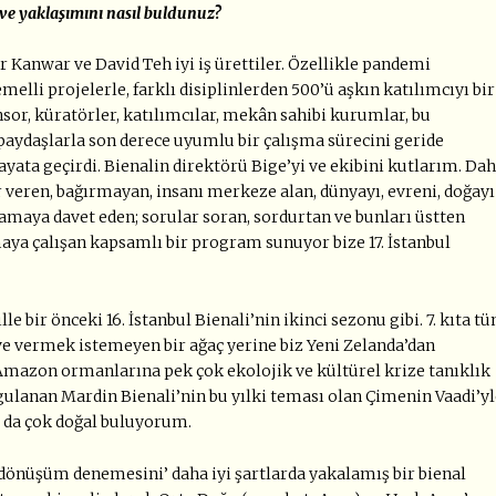
 ve yaklaşımını nasıl buldunuz?
Kanwar ve David Teh iyi iş ürettiler. Özellikle pandemi
elli projelerle, farklı disiplinlerden 500’ü aşkın katılımcıyı bir
nsor, küratörler, katılımcılar, mekân sahibi kurumlar, bu
 paydaşlarla son derece uyumlu bir çalışma sürecini geride
yata geçirdi. Bienalin direktörü Bige’yi ve ekibini kutlarım. Da
er veren, bağırmayan, insanı merkeze alan, dünyayı, evreni, doğayı
amaya davet eden; sorular soran, sordurtan ve bunları üstten
ya çalışan kapsamlı bir program sunuyor bize 17. İstanbul
ille bir önceki 16. İstanbul Bienali’nin ikinci sezonu gibi. 7. kıta t
 vermek istemeyen bir ağaç yerine biz Yeni Zelanda’dan
mazon ormanlarına pek çok ekolojik ve kültürel krize tanıklık
ulanan Mardin Bienali’nin bu yılki teması olan Çimenin Vaadi’yl
nu da çok doğal buluyorum.
 dönüşüm denemesini’ daha iyi şartlarda yakalamış bir bienal