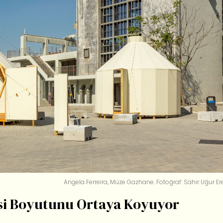
Angela Ferreira, Müze Gazhane. Fotoğraf: Sahir Uğur Er
yasi Boyutunu Ortaya Koyuyor