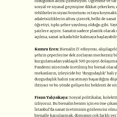
olduğunun altını çizmeliyim. Öğrenme ve tart
sosyal ve siyasal geçmişine dikkat çekerke
tehlikelerin siyasi boyutunu ortaya koymakt
adaletsizliklerin altını çizerek, belki de san
öğretiyi, tıpkı şehre yayılmış olduğu gibi. Ya
şairlere açıyor. Sanatın sadece plastik olarak
açılma, sanat arkada bile kalmaya başlayabili
Kumru Eren:
Bienalin 17. edisyonu, alışılag
şehrin çeperlerine dek zorlayan merkezsiz bir 
kurgulamadan yaklaşık 500 projeyi dolaşıma v
Pandemi sürecinde üretilmiş bir bienal olarak
mekanların, izleyicide bir ‘duygudaşlık’ hali
duygudaşlık halini yaratmayı başardığını düş
ihtiyacı ve bu yönde gelişen bir beklenti de s
Fisun Yalçınkaya:
Sosyal politikalar, kolektif
izliyoruz. Bu bienalin benim için en öne çıka
İstanbul’da sanat üretiminin gözlemcisi olm
bienalle karşılaşmak, dünyanın çok farklı yer