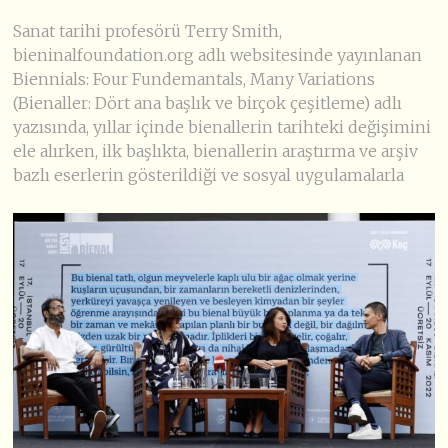
Sanat tarihi profesörü Terry Smith,
bieninalfoundation.org adlı websitesinde yayınlanan
Biennials: Four Fundemantals, Many Variations
(Bienaller: Dört ana başlık ve birçok çeşitleme) adlı
yazısında, yıllar içinde bienallerin tarihteki değişimini
ele alırken, ilk başlıkta, bienallerin araştırma ve arşiv
bazlı eserlerin gösterildiği ve sosyal uygulamalarla