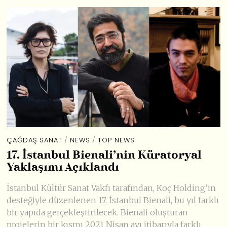
ÇAĞDAŞ SANAT
/
NEWS
/
TOP NEWS
17. İstanbul Bienali’nin Küratoryal
Yaklaşımı Açıklandı
İstanbul Kültür Sanat Vakfı tarafından, Koç Holding’in
desteğiyle düzenlenen 17. İstanbul Bienali, bu yıl farklı
bir yapıda gerçekleştirilecek. Bienali oluşturan
projelerin bir kısmı 2021 Nisan ayı itibarıyla farklı