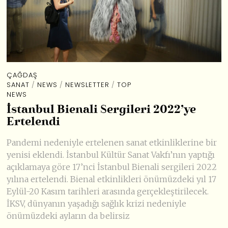
ÇAĞDAŞ
SANAT
/
NEWS
/
NEWSLETTER
/
TOP
NEWS
İstanbul Bienali Sergileri 2022’ye
Ertelendi
Pandemi nedeniyle ertelenen sanat etkinliklerine bir
yenisi eklendi. İstanbul Kültür Sanat Vakfı’nın yaptığı
açıklamaya göre 17’nci İstanbul Bienali sergileri 2022
yılına ertelendi. Bienal etkinlikleri önümüzdeki yıl 17
Eylül-20 Kasım tarihleri arasında gerçekleştirilecek.
İKSV, dünyanın yaşadığı sağlık krizi nedeniyle
önümüzdeki ayların da belirsiz