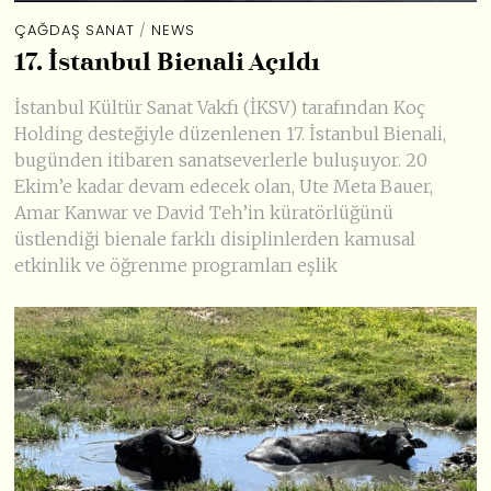
ÇAĞDAŞ SANAT
/
NEWS
17. İstanbul Bienali Açıldı
İstanbul Kültür Sanat Vakfı (İKSV) tarafından Koç
Holding desteğiyle düzenlenen 17. İstanbul Bienali,
bugünden itibaren sanatseverlerle buluşuyor. 20
Ekim’e kadar devam edecek olan, Ute Meta Bauer,
Amar Kanwar ve David Teh’in küratörlüğünü
üstlendiği bienale farklı disiplinlerden kamusal
etkinlik ve öğrenme programları eşlik