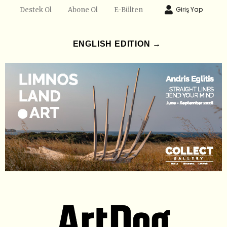
Giriş Yap
Destek Ol
Abone Ol
E-Bülten
ENGLISH EDITION →