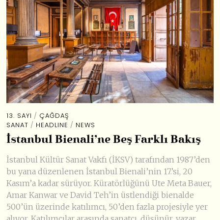
13. SAYI
/
ÇAĞDAŞ
SANAT
/
HEADLINE
/
NEWS
İstanbul Bienali’ne Beş Farklı Bakış
İstanbul Kültür Sanat Vakfı (İKSV) tarafından 1987’den
bu yana düzenlenen İstanbul Bienali’nin 17.’si, 20
Kasım’a kadar sürüyor. Küratörlüğünü Ute Meta Bauer,
Amar Kanwar ve David Teh’in üstlendiği bienalde
500’ün üzerinde katılımcı, 50’den fazla projesiyle yer
alıyor. Katılımcılar arasında sanatçı, düşünür, yazar,