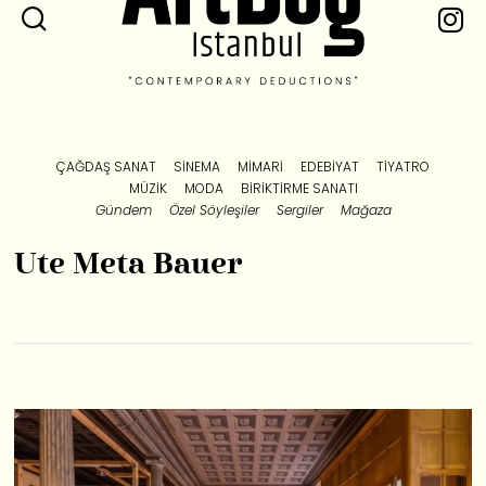
ÇAĞDAŞ SANAT
SINEMA
MIMARI
EDEBIYAT
TIYATRO
MÜZIK
MODA
BIRIKTIRME SANATI
Gündem
Özel Söyleşiler
Sergiler
Mağaza
Ute Meta Bauer