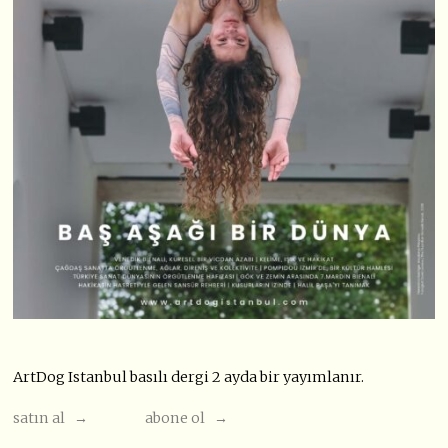
ArtDog Istanbul basılı dergi 2 ayda bir yayımlanır.
satın al →
abone ol →