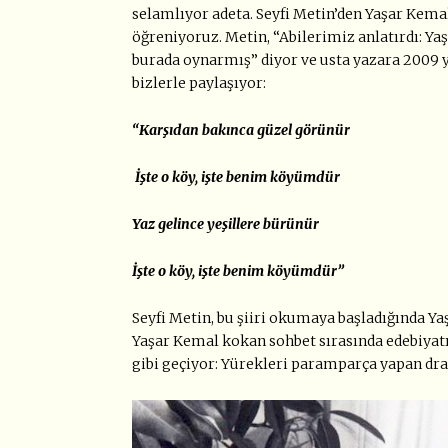
selamlıyor adeta. Seyfi Metin’den Yaşar Kema
öğreniyoruz. Metin, “Abilerimiz anlatırdı: Yaş
burada oynarmış” diyor ve usta yazara 2009 
bizlerle paylaşıyor:
“Karşıdan bakınca güzel görünür
İş
te o köy, i
ş
te benim köyümdür
Yaz gelince yeşillere bürünür
İş
te o köy, i
ş
te benim köyümdür
”
Seyfi Metin, bu şiiri okumaya başladığında Y
Yaşar Kemal kokan sohbet sırasında edebiyatın
gibi geçiyor: Yürekleri paramparça yapan dr