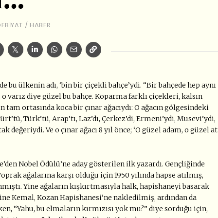
l…
DEBIYAT
/
HABER
bu ülkenin adı, ‘bin bir çiçekli bahçe’ydi. “Bir bahçede hep aynı
 o varız diye güzel bu bahçe. Koparma farklı çiçekleri, kalsın
in tam ortasında koca bir çınar ağacıydı: O ağacın gölgesindeki
t’tü, Türk’tü, Arap’tı, Laz’dı, Çerkez’di, Ermeni’ydi, Musevi’ydi,
k değeriydi. Ve o çınar ağacı 8 yıl önce; ‘O güzel adam, o güzel a
e’den Nobel Ödülü’ne aday gösterilen ilk yazardı. Gençliğinde
 Toprak ağalarına karşı olduğu için 1950 yılında hapse atılmış,
ıştı. Yine ağaların kışkırtmasıyla halk, hapishaneyi basarak
rine Kemal, Kozan Hapishanesi’ne nakledilmiş, ardından da
ken, “Yahu, bu elmaların kırmızısı yok mu?” diye sorduğu için,