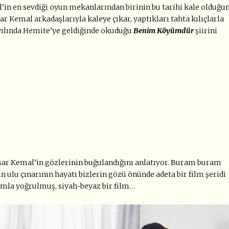
l’in en sevdiği oyun mekanlarından birinin bu tarihi kale olduğu
ar Kemal arkadaşlarıyla kaleye çıkar, yaptıkları tahta kılıçlarla
yılında Hemite’ye geldiğinde okuduğu
Benim Köyümdür
şiirini
aşar Kemal’in gözlerinin buğulandığını anlatıyor. Buram buram
 ulu çınarının hayatı bizlerin gözü önünde adeta bir film şeridi
amla yoğrulmuş, siyah-beyaz bir film…