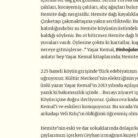
çalıları, kocayemiş çalıları, alıç ağaçları bul
Hemite dağı nergisidir. Hemite dağı kayalıkla
Çinketaşı çakmaktaşına yakın sertliktedir. B
kalınlığında bir su Hemite köyünün üstündeki
kaldığı söylenir. Bu ot bitirmez Hemite dağı 
yuvaları vardı. Öylesine çoktu ki kartallar, ka
nereye gitmişlerse…” Yaşar Kemal,
Binboğalar
anlatır hep Yaşar Kemal kitaplarında; Hemite
225 haneli köyün girişinde Türk edebiyatının
uğruyoruz. Kültür Merkezi’nin elektriğinin 
ünlü yazar Yaşar Kemal’in 2013 yılında açılışı
yazık ki bakımsızlık içinde… Burayı ziyaret iç
Köyün içine doğru ilerliyoruz. Çukurova kadar
Kemal’i ve eskileri konuşuyoruz. Bu sırada Y
arkadaşı Veli Kılıç’ın öldüğünü öğrenmiş ol
Hemite’nin eski ve dar sokaklarında dolaşırke
çaylarımızı içerken Ceyhan ırmağının kuzey k