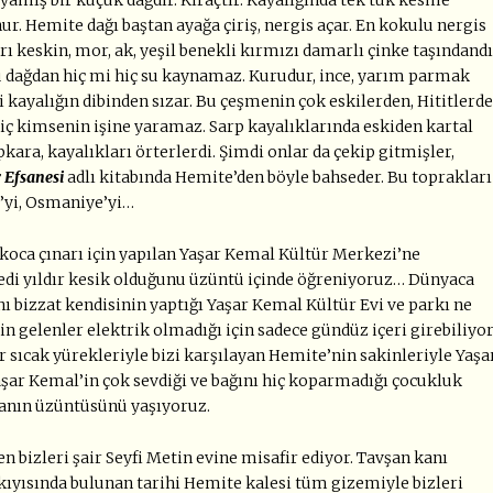
unur. Hemite dağı baştan ayağa çiriş, nergis açar. En kokulu nergis
rı keskin, mor, ak, yeşil benekli kırmızı damarlı çinke taşındand
u dağdan hiç mi hiç su kaynamaz. Kurudur, ince, yarım parmak
 kayalığın dibinden sızar. Bu çeşmenin çok eskilerden, Hititlerd
hiç kimsenin işine yaramaz. Sarp kayalıklarında eskiden kartal
pkara, kayalıkları örterlerdi. Şimdi onlar da çekip gitmişler,
 Efsanesi
adlı kitabında Hemite’den böyle bahseder. Bu toprakları
’yi, Osmaniye’yi…
 koca çınarı için yapılan Yaşar Kemal Kültür Merkezi’ne
yedi yıldır kesik olduğunu üzüntü içinde öğreniyoruz… Dünyaca
nı bizzat kendisinin yaptığı Yaşar Kemal Kültür Evi ve parkı ne
in gelenler elektrik olmadığı için sadece gündüz içeri girebiliyor
 sıcak yürekleriyle bizi karşılayan Hemite’nin sakinleriyle Yaşa
aşar Kemal’in çok sevdiği ve bağını hiç koparmadığı çocukluk
manın üzüntüsünü yaşıyoruz.
n bizleri şair Seyfi Metin evine misafir ediyor. Tavşan kanı
ıyısında bulunan tarihi Hemite kalesi tüm gizemiyle bizleri