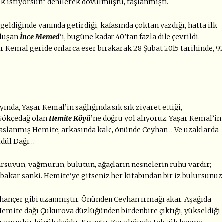
mek istiyorsun” denilerek dövülmüştü, taşlanmıştı.
 geldiğinde yanında getirdiği, kafasında çoktan yazdığı, hatta ilk
oluşan
İnce
M
emed
’i, bugüne kadar 40’tan fazla dile çevrildi.
ar Kemal geride onlarca eser bırakarak 28 Şubat 2015 tarihinde, 9
ında, Yaşar Kemal’in sağlığında sık sık ziyaret ettiği,
ı Gökçedağ olan
Hemite
Köyü
’ne doğru yol alıyoruz. Yaşar Kemal’in
 yaslanmış Hemite; arkasında kale, önünde Ceyhan… Ve uzaklarda
ldül Dağı…
arsuyun, yağmurun, bulutun, ağaçların nesnelerin ruhu vardır;
 bakar sanki. Hemite’ye gitseniz her kitabından bir iz bulursunuz
 hançer gibi uzanmıştır. Önünden Ceyhan ırmağı akar. Aşağıda
mite dağı Çukurova düzlüğünden birdenbire çıktığı, yükseldiği
dayamış bir küçük dağdır. Kıraçtır. Kayalığında tek tük kesme