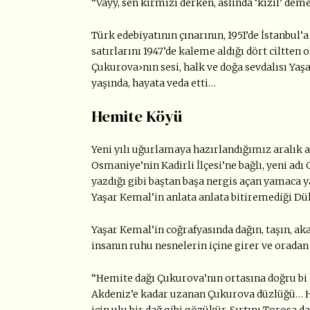
“Vayy, sen kırmızı derken, aslında ‘kızıl’ de
Türk edebiyatının çınarının, 1951’de İstanbul’a
satırlarını 1947’de kaleme aldığı dört ciltten 
Çukurova›nın sesi, halk ve doğa sevdalısı Yaş
yaşında, hayata veda etti…
Hemite Köyü
Yeni yılı uğurlamaya hazırlandığımız aralık ay
Osmaniye’nin Kadirli İlçesi’ne bağlı, yeni ad
yazdığı gibi baştan başa nergis açan yamaca
Yaşar Kemal’in anlata anlata bitiremediği Dü
Yaşar Kemal’in coğrafyasında dağın, taşın, ak
insanın ruhu nesnelerin içine girer ve oradan
“Hemite dağı Çukurova’nın ortasına doğru bi
Akdeniz’e kadar uzanan Çukurova düzlüğü… He
için ulu bir dağ gibi gözükür. Sırtını Torosa 