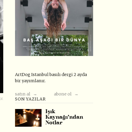
ArtDog Istanbul basılı dergi 2 ayda
bir yayımlanır.
satın al →
abone ol →
l.
SON YAZILAR
Işık
Kaynağı’ndan
Notlar