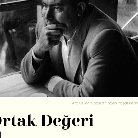
Ara Güler’in objektifinden Yaşar Kema
Ortak Değeri