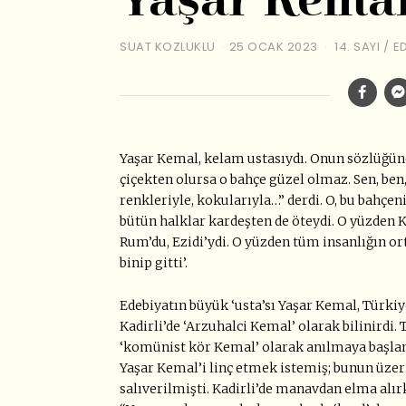
Yaşar Kema
SUAT KOZLUKLU
25 OCAK 2023
14. SAYI
/
E
Yaşar Kemal, kelam ustasıydı. Onun sözlüğünde 
çiçekten olursa o bahçe güzel olmaz. Sen, ben,
renkleriyle, kokularıyla…” derdi. O, bu bahçen
bütün halklar kardeşten de öteydi. O yüzden Kür
Rum’du, Ezidi’ydi. O yüzden tüm insanlığın orta
binip gitti’.
Edebiyatın büyük ‘usta’sı Yaşar Kemal, Türkiy
Kadirli’de ‘Arzuhalci Kemal’ olarak bilinirdi.
‘komünist kör Kemal’ olarak anılmaya başlanm
Yaşar Kemal’i linç etmek istemiş; bunun üze
salıverilmişti. Kadirli’de manavdan elma alır