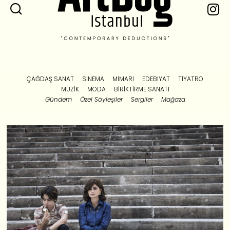
ÇAĞDAŞ SANAT
SINEMA
MIMARI
EDEBIYAT
TIYATRO
MÜZIK
MODA
BIRIKTIRME SANATI
Gündem
Özel Söyleşiler
Sergiler
Mağaza