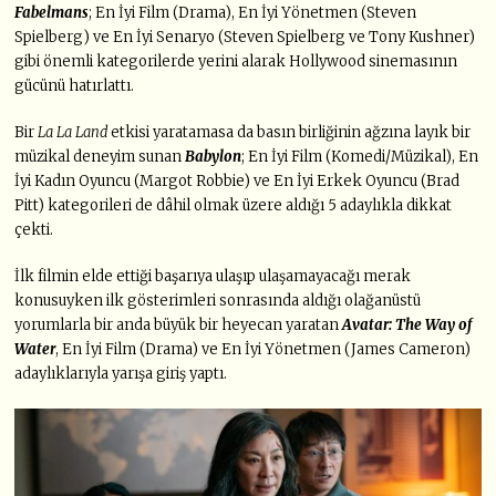
Fabelmans
; En İyi Film (Drama), En İyi Yönetmen (Steven
Spielberg) ve En İyi Senaryo (Steven Spielberg ve Tony Kushner)
gibi önemli kategorilerde yerini alarak Hollywood sinemasının
gücünü hatırlattı.
Bir
La La Land
etkisi yaratamasa da basın birliğinin ağzına layık bir
müzikal deneyim sunan
Babylon
; En İyi Film (Komedi/Müzikal), En
İyi Kadın Oyuncu (Margot Robbie) ve En İyi Erkek Oyuncu (Brad
Pitt) kategorileri de dâhil olmak üzere aldığı 5 adaylıkla dikkat
çekti.
İlk filmin elde ettiği başarıya ulaşıp ulaşamayacağı merak
konusuyken ilk gösterimleri sonrasında aldığı olağanüstü
yorumlarla bir anda büyük bir heyecan yaratan
Avatar: The Way of
Water
, En İyi Film (Drama) ve En İyi Yönetmen (James Cameron)
adaylıklarıyla yarışa giriş yaptı.