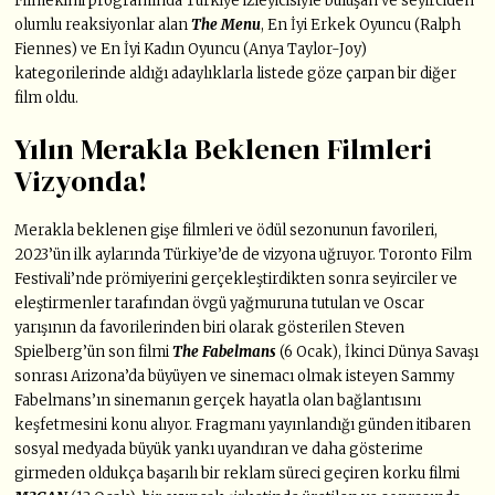
Filmekimi programında Türkiye izleyicisiyle buluşan ve seyirciden
olumlu reaksiyonlar alan
The Menu
, En İyi Erkek Oyuncu (Ralph
Fiennes) ve En İyi Kadın Oyuncu (Anya Taylor-Joy)
kategorilerinde aldığı adaylıklarla listede göze çarpan bir diğer
film oldu.
Yılın Merakla Beklenen Filmleri
Vizyonda!
Merakla beklenen gişe filmleri ve ödül sezonunun favorileri,
2023’ün ilk aylarında Türkiye’de de vizyona uğruyor. Toronto Film
Festivali’nde prömiyerini gerçekleştirdikten sonra seyirciler ve
eleştirmenler tarafından övgü yağmuruna tutulan ve Oscar
yarışının da favorilerinden biri olarak gösterilen Steven
Spielberg’ün son filmi
The Fabelmans
(6 Ocak), İkinci Dünya Savaşı
sonrası Arizona’da büyüyen ve sinemacı olmak isteyen Sammy
Fabelmans’ın sinemanın gerçek hayatla olan bağlantısını
keşfetmesini konu alıyor. Fragmanı yayınlandığı günden itibaren
sosyal medyada büyük yankı uyandıran ve daha gösterime
girmeden oldukça başarılı bir reklam süreci geçiren korku filmi