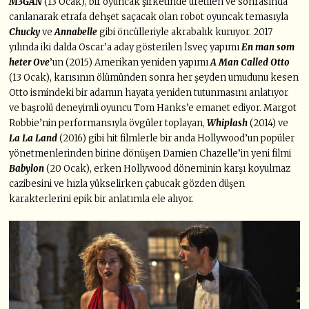
M3GAN
(13 Ocak), bir oyuncak şirketinde üretilen ve sonrasında
canlanarak etrafa dehşet saçacak olan robot oyuncak temasıyla
Chucky
ve
Annabelle
gibi öncülleriyle akrabalık kuruyor. 2017
yılında iki dalda Oscar’a aday gösterilen İsveç yapımı
En man som
heter Ove
’un (2015) Amerikan yeniden yapımı
A Man Called Otto
(13 Ocak), karısının ölümünden sonra her şeyden umudunu kesen
Otto ismindeki bir adamın hayata yeniden tutunmasını anlatıyor
ve başrolü deneyimli oyuncu Tom Hanks’e emanet ediyor. Margot
Robbie’nin performansıyla övgüler toplayan,
Whiplash
(2014) ve
La La Land
(2016) gibi hit filmlerle bir anda Hollywood’un popüler
yönetmenlerinden birine dönüşen Damien Chazelle’in yeni filmi
Babylon
(20 Ocak), erken Hollywood döneminin karşı koyulmaz
cazibesini ve hızla yükselirken çabucak gözden düşen
karakterlerini epik bir anlatımla ele alıyor.