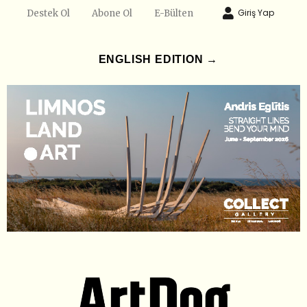
Giriş Yap
Destek Ol
Abone Ol
E-Bülten
ENGLISH EDITION →