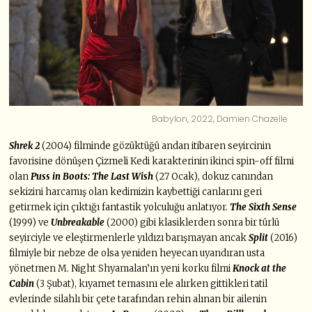
Babylon, 2022, Damien Chazelle
Shrek 2
(2004) filminde gözüktüğü andan itibaren seyircinin
favorisine dönüşen Çizmeli Kedi karakterinin ikinci spin-off filmi
olan
Puss in Boots: The Last Wish
(27 Ocak), dokuz canından
sekizini harcamış olan kedimizin kaybettiği canlarını geri
getirmek için çıktığı fantastik yolculuğu anlatıyor.
The Sixth Sense
(1999) ve
Unbreakable
(2000) gibi klasiklerden sonra bir türlü
seyirciyle ve eleştirmenlerle yıldızı barışmayan ancak
Split
(2016)
filmiyle bir nebze de olsa yeniden heyecan uyandıran usta
yönetmen M. Night Shyamalan’ın yeni korku filmi
Knock at the
Cabin
(3 Şubat), kıyamet temasını ele alırken gittikleri tatil
evlerinde silahlı bir çete tarafından rehin alınan bir ailenin