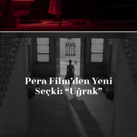
Pera Film’den Yeni
Seçki: “Uğrak”