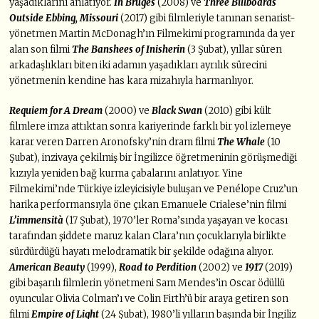
yaşadıklarını anlatıyor.
In Bruges
(2008) ve
Three Billboards
Outside Ebbing, Missouri
(2017) gibi filmleriyle tanınan senarist-
yönetmen Martin McDonagh’ın Filmekimi programında da yer
alan son filmi
The Banshees of Inisherin
(3 Şubat), yıllar süren
arkadaşlıkları biten iki adamın yaşadıkları ayrılık sürecini
yönetmenin kendine has kara mizahıyla harmanlıyor.
Requiem for A Dream
(2000) ve
Black Swan
(2010) gibi kült
filmlere imza attıktan sonra kariyerinde farklı bir yol izlemeye
karar veren Darren Aronofsky’nin dram filmi
The Whale
(10
Şubat), inzivaya çekilmiş bir İngilizce öğretmeninin görüşmediği
kızıyla yeniden bağ kurma çabalarını anlatıyor. Yine
Filmekimi’nde Türkiye izleyicisiyle buluşan ve Penélope Cruz’un
harika performansıyla öne çıkan Emanuele Crialese’nin filmi
L’immensità
(17 Şubat), 1970’ler Roma’sında yaşayan ve kocası
tarafından şiddete maruz kalan Clara’nın çocuklarıyla birlikte
sürdürdüğü hayatı melodramatik bir şekilde odağına alıyor.
American Beauty
(1999),
Road to Perdition
(2002) ve
1917
(2019)
gibi başarılı filmlerin yönetmeni Sam Mendes’in Oscar ödüllü
oyuncular Olivia Colman’ı ve Colin Firth’ü bir araya getiren son
filmi
Empire of Light
(24 Şubat), 1980’li yılların başında bir İngiliz