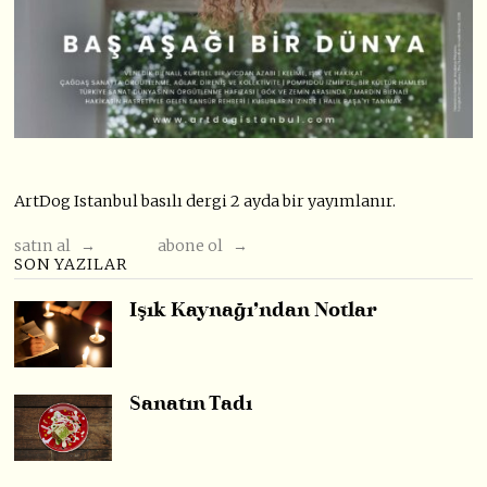
ArtDog Istanbul basılı dergi 2 ayda bir yayımlanır.
satın al →
abone ol →
SON YAZILAR
Işık Kaynağı’ndan Notlar
Sanatın Tadı