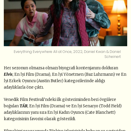
Everything Everywhere All at Once, 2022, Daniel Kwan & Daniel
Scheinert
Her sezonun olmazsa olmazı biyografi kontenjanını dolduran
Elvis
; En İyi Film (Drama), En İyi Yönetmen (Baz Luhrmann) ve En
İyi Erkek Oyuncu (Austin Butler) kategorilerinde aldığı
adaylıklarla öne çıktı.
Venedik Film Festivali’ndeki ilk gösteriminden beri övgülere
boğulan
TÁR
, En İyi Film (Drama) ve En İyi Senaryo (Todd Field)
adaylıklarının yanı sıra En İyi Kadın Oyuncu (Cate Blanchett)
kategorisinin favorisi olarak gösterildi.