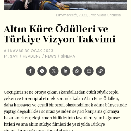
L’immensità, 2022, Emanuele Crialese
Altın Küre Ödülleri ve
Türkiye Vizyon Takvimi
ALI KAVAS
30 OCAK 2023
14. SAYI
/
HEADLINE
/
NEWS
/
SINEMA
Geçtiğimiz sene ortaya çıkan skandallardan ötürü büyük tepki
çeken ve töreni iptal etmek zorunda kalan Altın Küre Ödülleri,
daha kapsayıcı ve çeşitli bir profil oluşturabilmek adına bünyesinde
yaptığı değişiklikler sonrası yeniden seyirci karşısına çıkmaya
hazırlanırken; eleştirmen birliklerinin favorileri, yılın bağımsız
hitleri ve ana akım stüdyo filmleri de yeni yılda Türkiye
sinemalarına uğramayı ihmal etmiyor.