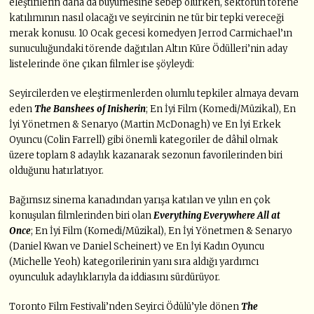
eleştirilerin daha da büyümesine sebep olurken, sektörün törene
katılımının nasıl olacağı ve seyircinin ne tür bir tepki vereceği
merak konusu. 10 Ocak gecesi komedyen Jerrod Carmichael’ın
sunuculuğundaki törende dağıtılan Altın Küre Ödülleri’nin aday
listelerinde öne çıkan filmler ise şöyleydi:
Seyircilerden ve eleştirmenlerden olumlu tepkiler almaya devam
eden
The Banshees of Inisherin
; En İyi Film (Komedi/Müzikal), En
İyi Yönetmen & Senaryo (Martin McDonagh) ve En İyi Erkek
Oyuncu (Colin Farrell) gibi önemli kategoriler de dâhil olmak
üzere toplam 8 adaylık kazanarak sezonun favorilerinden biri
olduğunu hatırlatıyor.
Bağımsız sinema kanadından yarışa katılan ve yılın en çok
konuşulan filmlerinden biri olan
Everything Everywhere All at
Once
; En İyi Film (Komedi/Müzikal), En İyi Yönetmen & Senaryo
(Daniel Kwan ve Daniel Scheinert) ve En İyi Kadın Oyuncu
(Michelle Yeoh) kategorilerinin yanı sıra aldığı yardımcı
oyunculuk adaylıklarıyla da iddiasını sürdürüyor.
Toronto Film Festivali’nden Seyirci Ödülü’yle dönen
The