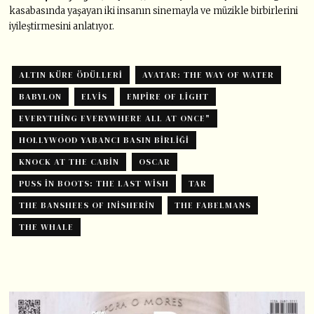
kasabasında yaşayan iki insanın sinemayla ve müzikle birbirlerini
iyileştirmesini anlatıyor.
ALTIN KÜRE ÖDÜLLERI
AVATAR: THE WAY OF WATER
BABYLON
ELVIS
EMPIRE OF LIGHT
EVERYTHING EVERYWHERE ALL AT ONCE"
HOLLYWOOD YABANCI BASIN BIRLIĞI
KNOCK AT THE CABIN
OSCAR
PUSS IN BOOTS: THE LAST WISH
TAR
THE BANSHEES OF INISHERIN
THE FABELMANS
THE WHALE