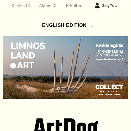
Giriş Yap
Destek Ol
Abone Ol
E-Bülten
ENGLISH EDITION →