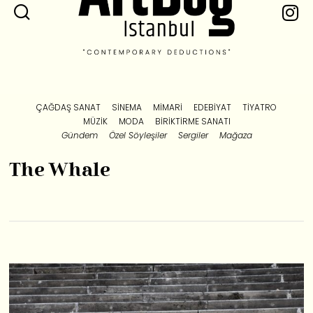
ÇAĞDAŞ SANAT
SINEMA
MIMARI
EDEBIYAT
TIYATRO
MÜZIK
MODA
BIRIKTIRME SANATI
Gündem
Özel Söyleşiler
Sergiler
Mağaza
The Whale