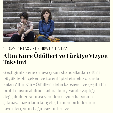
14. SAYI
/
HEADLINE
/
NEWS
/
SINEMA
Altın Küre Ödülleri ve Türkiye Vizyon
Takvimi
Geçtiğimiz sene ortaya çıkan skandallardan ötürü
büyük tepki çeken ve töreni iptal etmek zorunda
kalan Altın Küre Ödülleri, daha kapsayıcı ve çeşitli bir
profil oluşturabilmek adına bünyesinde yaptığı
değişiklikler sonrası yeniden seyirci karşısına
çıkmaya hazırlanırken; eleştirmen birliklerinin
favorileri, yılın bağımsız hitleri ve