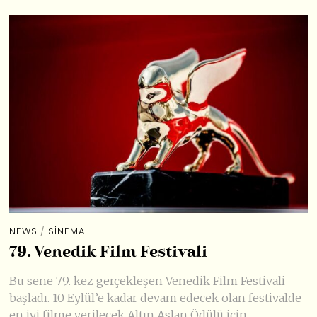
NEWS
/
SINEMA
79. Venedik Film Festivali
Bu sene 79. kez gerçekleşen Venedik Film Festivali
başladı. 10 Eylül’e kadar devam edecek olan festivalde
en iyi filme verilecek Altın Aslan Ödülü için