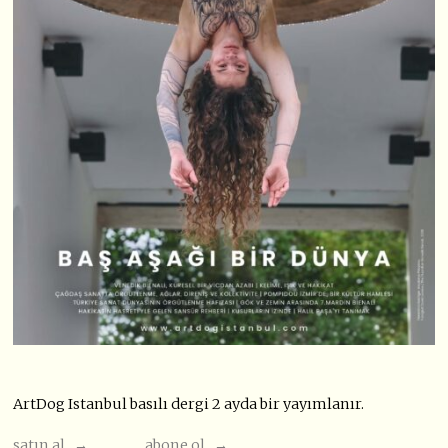
ArtDog Istanbul basılı dergi 2 ayda bir yayımlanır.
satın al →
abone ol →