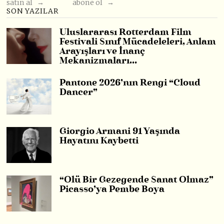
satın al →
abone ol →
SON YAZILAR
Uluslararası Rotterdam Film
Festivali Sınıf Mücadeleleri, Anlam
Arayışları ve İnanç
Mekanizmaları…
Pantone 2026’nın Rengi “Cloud
Dancer”
Giorgio Armani 91 Yaşında
Hayatını Kaybetti
“Ölü Bir Gezegende Sanat Olmaz”
Picasso’ya Pembe Boya