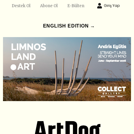
Giriş Yap
Destek Ol
Abone Ol
E-Bülten
ENGLISH EDITION →