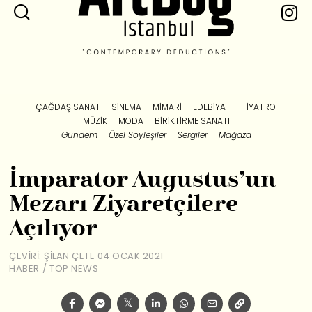
ÇAĞDAŞ SANAT
SINEMA
MIMARI
EDEBIYAT
TIYATRO
MÜZIK
MODA
BIRIKTIRME SANATI
Gündem
Özel Söyleşiler
Sergiler
Mağaza
İmparator Augustus’un
Mezarı Ziyaretçilere
Açılıyor
ÇEVIRI: ŞILAN ÇETE
04 OCAK 2021
HABER
/
TOP NEWS