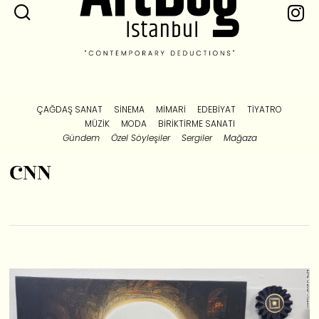
ÇAĞDAŞ SANAT
SINEMA
MIMARI
EDEBIYAT
TIYATRO
MÜZIK
MODA
BIRIKTIRME SANATI
Gündem
Özel Söyleşiler
Sergiler
Mağaza
CNN