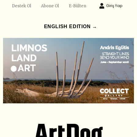
Giriş Yap
Destek Ol
Abone Ol
E-Bülten
ENGLISH EDITION →