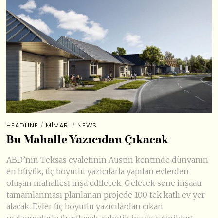
HEADLINE
/
MIMARI
/
NEWS
Bu Mahalle Yazıcıdan Çıkacak
ABD’nin Teksas eyaletinin Austin kentinde dünyanın
en büyük, üç boyutlu yazıcılarla yapılan evlerden
oluşan mahallesi inşa edilecek. Gelecek sene inşaatı
tamamlanması planlanan projede 100 tek katlı ev yer
alacak. Evler üç boyutlu yazıcılardan çıkan