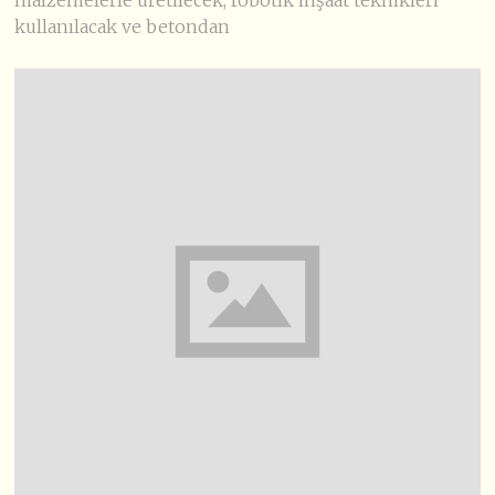
malzemelerle üretilecek, robotik inşaat teknikleri
kullanılacak ve betondan