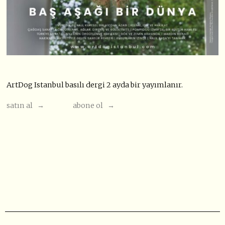
ArtDog Istanbul basılı dergi 2 ayda bir yayımlanır.
satın al →
abone ol →