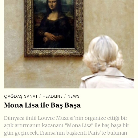
ÇAĞDAŞ SANAT
/
HEADLINE
/
NEWS
Mona Lisa ile Baş Başa
Dünyaca ünlü Louvre Müzesi’nin organize ettiği bir
açık artırmanın kazananı “Mona Lisa“ ile baş başa bir
gün geçirecek. Fransa’nın başkenti Paris’te bulunan