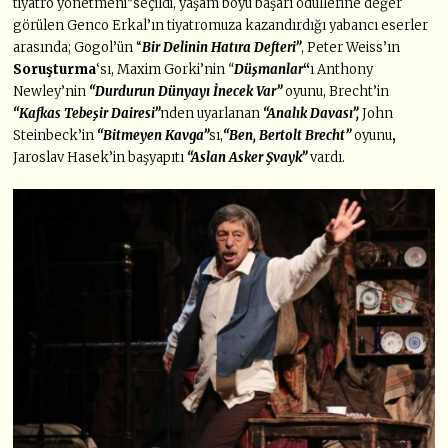
tiyatro yönetmeni”seçildi, yaşam boyu başarı ödüllerine değer
görülen Genco Erkal’ın tiyatromuza kazandırdığı yabancı eserler
arasında; Gogol’ün “
Bir Delinin Hatıra Defteri”
, Peter Weiss’ın
Soruşturma
‘sı, Maxim Gorki’nin
“
Düşmanlar
“
ı Anthony
Newley’nin
“Durdurun Dünyayı İnecek Var”
oyunu, Brecht’in
“Kafkas Tebeşir Dairesi”
nden uyarlanan
“Analık Davası”,
John
Steinbeck’in
“Bitmeyen Kavga”
sı,
“Ben, Bertolt Brecht”
oyunu
,
Jaroslav Hasek’in başyapıtı
“Aslan Asker Şvayk”
vardı.