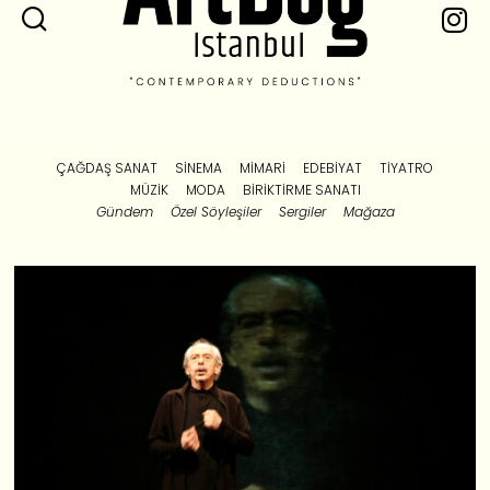
ÇAĞDAŞ SANAT
SINEMA
MIMARI
EDEBIYAT
TIYATRO
MÜZIK
MODA
BIRIKTIRME SANATI
Gündem
Özel Söyleşiler
Sergiler
Mağaza