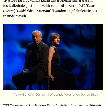
Tiyatrosu’nu 1969 yılında kuran Erkal Önemli uluslararası film
festivallerinde gösterilen ve bir çok ödül kazanan
“
At”, “Faize
Hücum”, “Hakkâri’de Bir Mevsim”, “Camdan Kalp”
filmlerinin baş
rolünde oynadı.
Tülay Günal’la “Güneşin Sofrasında” oyununda Genco Erkal.
TRT Televizyonu için Haldun Taner’in ünlü müzikli oyunu
“
Keşanlı