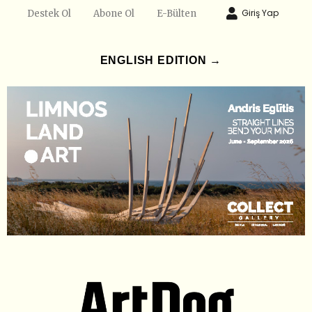
Giriş Yap
Destek Ol
Abone Ol
E-Bülten
ENGLISH EDITION →