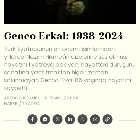
Genco Erkal: 1938-2024
Türk tiyatrosunun en önemli isimlerinden,
yıllarca Nâzım Hikmet'in dizelerine ses olmuş,
hayatını tiyatroya adayan, hayattaki duruşunu
sanatına yansıtmaktan hiçbir zaman
sakınmayan Genco Erkal 86 yaşında hayatını
kaybetti.
ARTDOG ISTANBUL
31 TEMMUZ 2024
HABER
/
TIYATRO