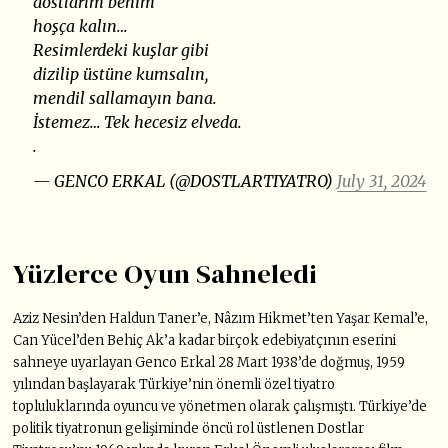
dostlarım benim
hoşça kalın…
Resimlerdeki kuşlar gibi
dizilip üstüne kumsalın,
mendil sallamayın bana.
İstemez… Tek hecesiz elveda.
.
— GENCO ERKAL (@DOSTLARTIYATRO)
July 31, 2024
Yüzlerce Oyun Sahneledi
Aziz Nesin’den Haldun Taner’e, Nâzım Hikmet’ten Yaşar Kemal’e,
Can Yücel’den Behiç Ak’a kadar birçok edebiyatçının eserini
sahneye uyarlayan Genco Erkal 28 Mart 1938’de doğmuş, 1959
yılından başlayarak Türkiye’nin önemli özel tiyatro
topluluklarında oyuncu ve yönetmen olarak çalışmıştı. Türkiye’de
politik tiyatronun gelişiminde öncü rol üstlenen Dostlar