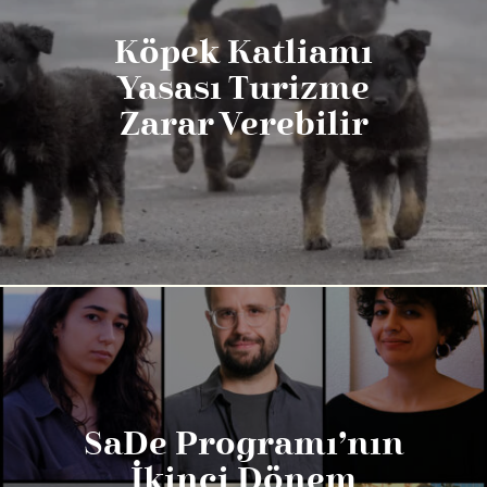
Köpek Katliamı
Yasası Turizme
Zarar Verebilir
SaDe Programı’nın
İkinci Dönem