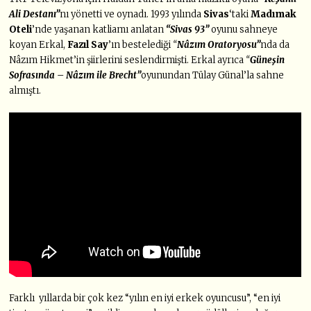
Ali Destanı”
nı yönetti ve oynadı. 1993 yılında
Sivas
‘taki
Madımak
Oteli
’nde yaşanan katliamı anlatan
“Sivas 93”
oyunu sahneye
koyan Erkal,
Fazıl Say
’ın bestelediği
“
Nâzım Oratoryosu”
nda da
Nâzım Hikmet’in şiirlerini seslendirmişti. Erkal ayrıca
“
Güneşin
Sofrasında – Nâzım ile Brecht”
oyunundan Tülay Günal’la sahne
almıştı.
Farklı yıllarda bir çok kez “yılın en iyi erkek oyuncusu”, “en iyi