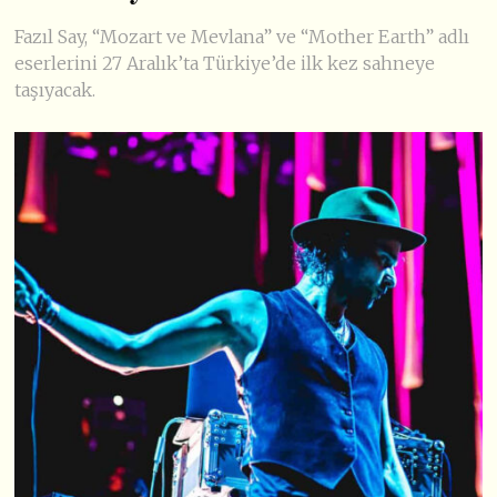
Fazıl Say, “Mozart ve Mevlana” ve “Mother Earth” adlı
eserlerini 27 Aralık’ta Türkiye’de ilk kez sahneye
taşıyacak.