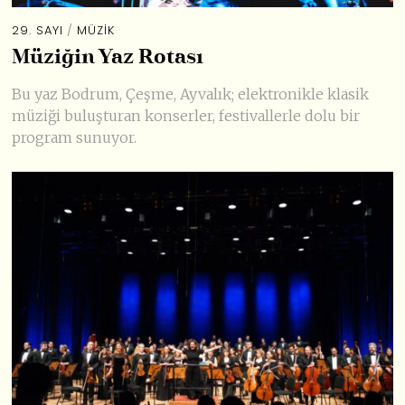
29. SAYI
/
MÜZIK
Müziğin Yaz Rotası
Bu yaz Bodrum, Çeşme, Ayvalık; elektronikle klasik
müziği buluşturan konserler, festivallerle dolu bir
program sunuyor.