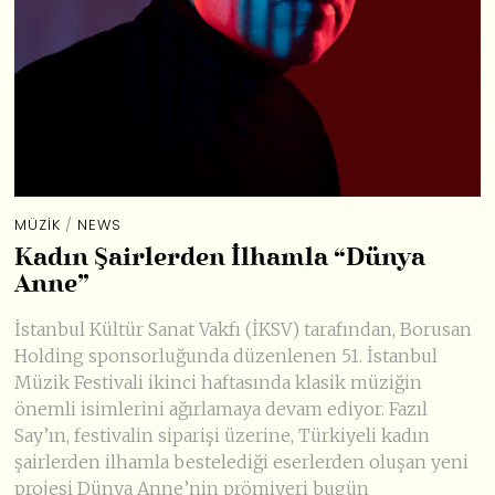
MÜZIK
/
NEWS
Kadın Şairlerden İlhamla “Dünya
Anne”
İstanbul Kültür Sanat Vakfı (İKSV) tarafından, Borusan
Holding sponsorluğunda düzenlenen 51. İstanbul
Müzik Festivali ikinci haftasında klasik müziğin
önemli isimlerini ağırlamaya devam ediyor. Fazıl
Say’ın, festivalin siparişi üzerine, Türkiyeli kadın
şairlerden ilhamla bestelediği eserlerden oluşan yeni
projesi Dünya Anne’nin prömiyeri bugün