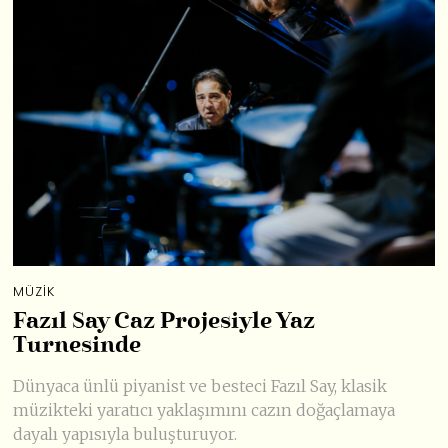
MÜZIK
Fazıl Say Caz Projesiyle Yaz
Turnesinde
Dünyaca ünlü piyanist ve besteci Fazıl Say, klasik
müzikteki yaratıcı yaklaşımını cazın doğaçlamaya
dayalı yapısıyla buluşturuyor.