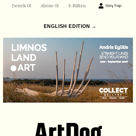
Giriş Yap
Destek Ol
Abone Ol
E-Bülten
ENGLISH EDITION →