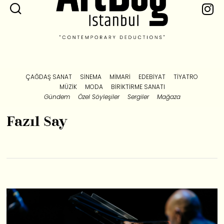
ÇAĞDAŞ SANAT
SINEMA
MIMARI
EDEBIYAT
TIYATRO
MÜZIK
MODA
BIRIKTIRME SANATI
Gündem
Özel Söyleşiler
Sergiler
Mağaza
Fazıl Say