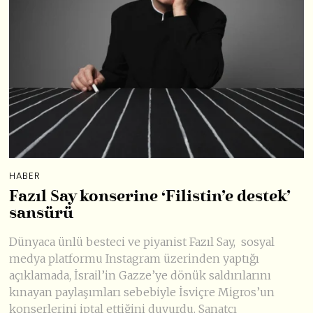
HABER
Fazıl Say konserine ‘Filistin’e destek’
sansürü
Dünyaca ünlü besteci ve piyanist Fazıl Say, sosyal
medya platformu Instagram üzerinden yaptığı
açıklamada, İsrail’in Gazze’ye dönük saldırılarını
kınayan paylaşımları sebebiyle İsviçre Migros’un
konserlerini iptal ettiğini duyurdu. Sanatçı