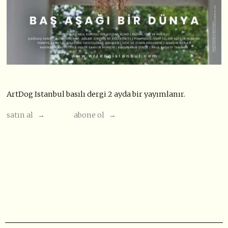
ArtDog Istanbul basılı dergi 2 ayda bir yayımlanır.
satın al →
abone ol →