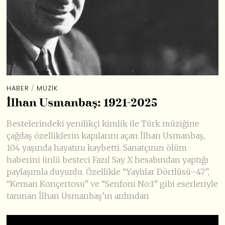
HABER
/
MÜZIK
İlhan Usmanbaş: 1921-2025
Bestelerindeki yenilikçi kimlik ile Türk müziğine
çağdaş özelliklerin kapılarını açan İlhan Usmanbaş,
104 yaşında hayatını kaybetti. Sanatçının ölüm
haberini ünlü besteci Fazıl Say X hesabından yaptığı
paylaşımla duyurdu. Özellikle “Yaylılar Dörtlüsü–47”,
“Keman Konçertosu” ve “Senfoni No:1” gibi eserleriyle
tanınan İlhan Usmanbaş’ın ardından