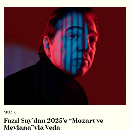
MÜZIK
Fazıl Say’dan 2025’e “Mozart ve
Mevlana”yla Veda