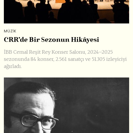
MÜZIK
CRR’de Bir Sezonun Hikâyesi
İBB Cemal Reşit Rey Konser Salonu, 2024–2025
sezonunda 84 konser, 2.561 sanatçı ve 51.305 izleyiciyi
ağırladı.