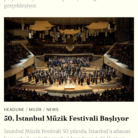
gerçekleşiyor.
HEADLINE
/
MÜZIK
/
NEWS
50. İstanbul Müzik Festivali Başlıyor
İstanbul Müzik Festivali 50. yılında, İstanbul’a adanan