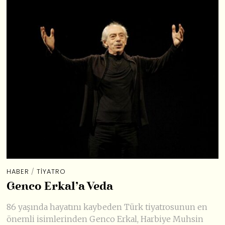
HABER
/
TIYATRO
Genco Erkal’a Veda
86 yaşında hayatını kaybeden Türk tiyatrosunun en
önemli isimlerinden Genco Erkal, Harbiye Muhsin