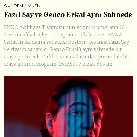
GÜNDEM
/
MÜZIK
Fazıl Say ve Genco Erkal Aynı Sahnede
ENKA Açıkhava Tiyatrosu’nun etkinlik programı 10
Temmuz’da başlıyor. Programın ilk konseri ENKA
Sanat’ın iki daimi sanatçısı besteci- piyanist Fazıl Say
ile tiyatro sanatçısı Genco Erkal’ı aynı sahnede bir
araya getirecek. Farklı sanat dallarından yorumları bir
araya getiren program, 16 Eylül’e kadar devam