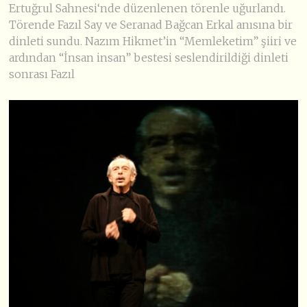
Ertuğrul Sahnesi‘nde düzenlenen törenle uğurlandı.
Törende Fazıl Say ve Seranad Bağcan Erkal anısına bir
dinleti sundu. Nazım Hikmet’in “Memleketim” şiiri ve
ardından “İnsan insan” bestesi seslendirildiği dinleti
sonrası Fazıl