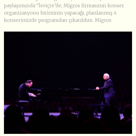
paylaşımında “İsviçre’de, Migros firmasının konser
organizasyonu biriminin yapacağı, planlanmış 4
konserimizde programdan çıkarıldım. Migros