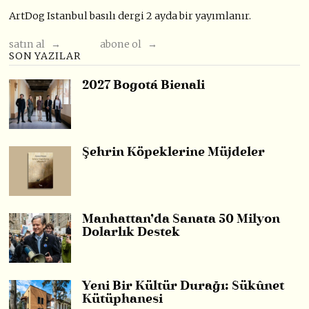
ArtDog Istanbul basılı dergi 2 ayda bir yayımlanır.
satın al →
abone ol →
SON YAZILAR
2027 Bogotá Bienali
Şehrin Köpeklerine Müjdeler
Manhattan’da Sanata 50 Milyon
Dolarlık Destek
Yeni Bir Kültür Durağı: Sükûnet
Kütüphanesi