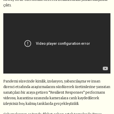
çıktı.
Pandemi sürecinde kimlik, izolasyon, yabancılaşma ve insan
direnci etrafında araştırmalarını sürdürerek üretimlerine yansıtan
sanatçıları bir araya getiren “Resilient Responses” performans
videosu, karantina sırasında kameralara canlı kaydedilerek
izleyicisiz boş kalmış tanklarda gerçekleştirildi.