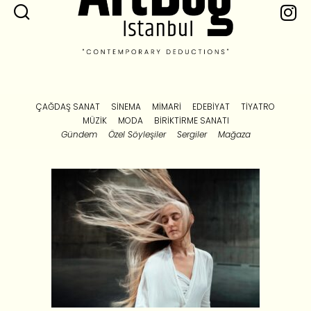
ÇAĞDAŞ SANAT
SINEMA
MIMARI
EDEBIYAT
TIYATRO
MÜZIK
MODA
BIRIKTIRME SANATI
Gündem
Özel Söyleşiler
Sergiler
Mağaza