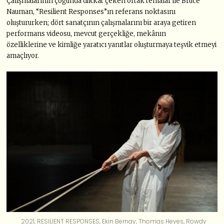
Çalışmalarının çoğunda dikkat çeken ortak temalar ile Bruce
Nauman, “Resilient Responses”ın referans noktasını
oluştururken; dört sanatçının çalışmalarını bir araya getiren
performans videosu, mevcut gerçekliğe, mekânın
özelliklerine ve kimliğe yaratıcı yanıtlar oluşturmaya teşvik etmeyi
amaçlıyor.
2021, RESILIENT RESPONSES, Ekin Bernay, Thomas Heyes, Rowdy