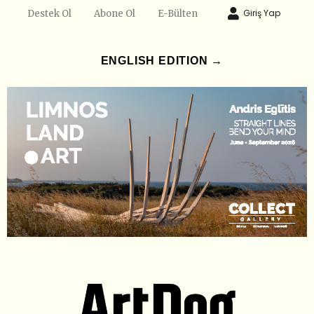
Giriş Yap
Destek Ol
Abone Ol
E-Bülten
ENGLISH EDITION →