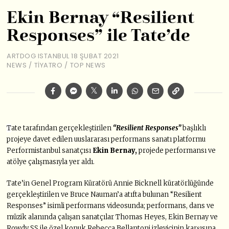
Ekin Bernay “Resilient
Responses” ile Tate’de
ARTDOG ISTANBUL
18 ŞUBAT 2021
NEWS
/
TIYATRO
/
TOP NEWS
T
ate tarafından gerçekleştirilen
“Resilient Responses”
başlıklı
projeye davet edilen uuslararası performans sanatı platformu
Performistanbul sanatçısı
Ekin Bernay,
projede performansı ve
atölye çalışmasıyla yer aldı.
Tate’in Genel Program Küratörü Annie Bicknell küratörlüğünde
gerçekleştirilen ve Bruce Nauman’a atıfta bulunan “Resilient
Responses” isimli performans videosunda; performans, dans ve
müzik alanında çalışan sanatçılar Thomas Heyes, Ekin Bernay ve
Rowdy SS ile özel konuk Rebecca Bellantoni izleyicinin karşısına