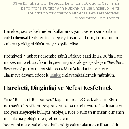
SS ve Konuk sanatçı: Rebecca Bellantoni, 50 dakika, Çevrim içi
performans, Küratör: Annie Bicknell ve Ese Onojeruo, Terra
Foundation for American Art Series: New Perspectives
kapsamında, Tate, Londra
Hareket, ses ve kelimeleri kullanarak yanıt veren sanatçıların
çoklu duyusal tepkileri ise izleyiciyi insan ve dirençli olmanın ne
anlama geldiğini düşünmeye teşvik ediyor.
Prömiyeri, 4 Şubat Perşembe günü Türkiye saati ile 22:00’da Tate
müzesinin web sayfasında çevrimiçi olarak gerçekleşen
“Resilient
Responses”
performans videosu 4 Mart’a kadar izleyicilere
ulaşmaya devam edecek.
Linke
tıklayarak izlemek mümkün.
Hareketi, Dinginliği ve Nefesi Keşfetmek
Yine “Resilient Responses” kapsamında 28 Ocak akşamı Ekin
Bernay’ın “Resilient Responses: Repair and Restore” adlı sanatçı
atölyesi izleyiciyle buluştu. Atölye, Bruce Nauman’ın insan olmanın
ne anlama geldiğini keşfetmek için
bedenini materyal olarak kullandığı çalışmalarından ilham aldı.