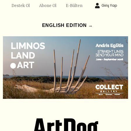
Giriş Yap
Destek Ol
Abone Ol
E-Bülten
ENGLISH EDITION →