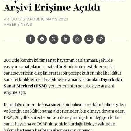
Arşivi Erişime Açıldı
ARTDOG ISTANBUL
18 MAYIS 2023
HABER
/
NEWS
2002’de kentin kültür sanat hayatının canlanması, şehirde
yaşayan sanatçıların sanatsal üretimlerinin desteklenmesi,
sanatseverlerin disiplinlerarası bir perspektiften nitelikli kültür
sanat etkinliklerine ulaşabilmeleri amacıyla kurulan
Diyarbakır
Sanat Merkezi (DSM)
, yenilenen internet sitesiyle arşivini
erişime açtı.
Kurulduğu dönemde kısa sürede bir buluşma mekânı haline gelen
ve kentin ana kültür sanat aktörlerinden biri olmaya devam eden
DSM, 20 yıllık süreçte biriken deneyimini şehrin değişen kültür
sanat hayatına ve DSM’nin şehirle kurduğu ilişkiye yakından
bakmak isteyen herkesin ulaşması için sunuyor.