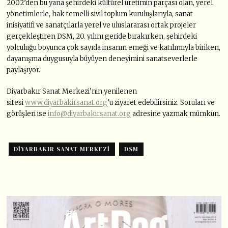
2002’den bu yana şehirdeki kültürel üretimin parçası olan, yerel
yönetimlerle, hak temelli sivil toplum kuruluşlarıyla, sanat
inisiyatifi ve sanatçılarla yerel ve uluslararası ortak projeler
gerçekleştiren DSM, 20. yılını geride bırakırken, şehirdeki
yolculuğu boyunca çok sayıda insanın emeği ve katılımıyla biriken,
dayanışma duygusuyla büyüyen deneyimini sanatseverlerle
paylaşıyor.
Diyarbakır Sanat Merkezi’nin yenilenen
sitesi
www.diyarbakirsanat.org
’u ziyaret edebilirsiniz. Soruları ve
görüşleri ise
info@diyarbakirsanat.org
adresine yazmak mümkün.
DIYARBAKIR SANAT MERKEZI
DSM