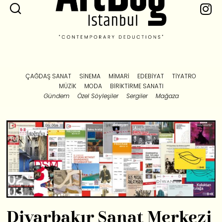
ÇAĞDAŞ SANAT
SINEMA
MIMARI
EDEBIYAT
TIYATRO
MÜZIK
MODA
BIRIKTIRME SANATI
Gündem
Özel Söyleşiler
Sergiler
Mağaza
Diyarbakır Sanat Merkezi