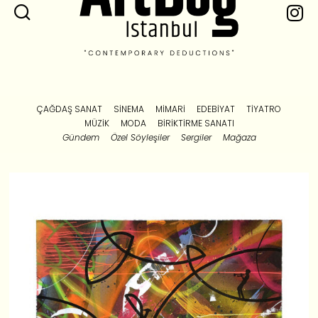
ÇAĞDAŞ SANAT
SINEMA
MIMARI
EDEBIYAT
TIYATRO
MÜZIK
MODA
BIRIKTIRME SANATI
Gündem
Özel Söyleşiler
Sergiler
Mağaza