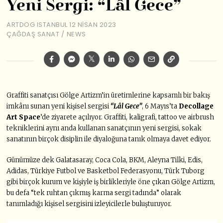
Yeni Sergi: “Lâl Gece”
ARTDOG ISTANBUL
12 NISAN 2023
ÇAĞDAŞ SANAT
/
NEWS
Graffiti sanatçısı Gölge Artizm’in üretimlerine kapsamlı bir bakış
imkânı sunan yeni kişisel sergisi
“Lâl Gece”
, 6 Mayıs’ta
Decollage
Art Space
’de ziyarete açılıyor. Graffiti, kaligrafi, tattoo ve airbrush
tekniklerini aynı anda kullanan sanatçının yeni sergisi, sokak
sanatının birçok disiplin ile diyaloğuna tanık olmaya davet ediyor.
Günümüze dek Galatasaray, Coca Cola, BKM, Aleyna Tilki, Edis,
Adidas, Türkiye Futbol ve Basketbol Federasyonu, Türk Tuborg
gibi birçok kurum ve kişiyle iş birlikleriyle öne çıkan Gölge Artizm,
bu defa “tek ruhtan çıkmış karma sergi tadında” olarak
tanımladığı kişisel sergisini izleyicilerle buluşturuyor.