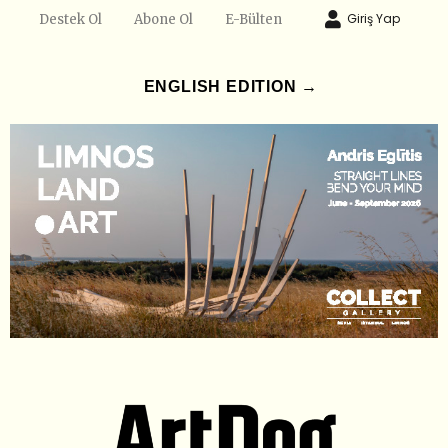
Giriş Yap
Destek Ol
Abone Ol
E-Bülten
ENGLISH EDITION →