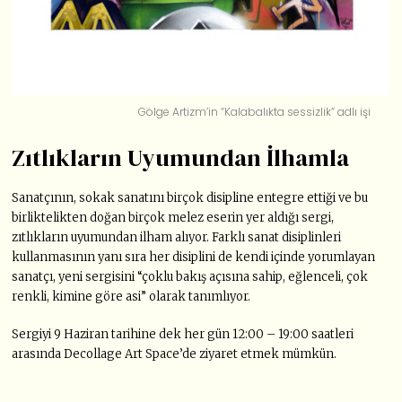
Gölge Artizm’in “Kalabalıkta sessizlik” adlı işi
Zıtlıkların Uyumundan İlhamla
Sanatçının, sokak sanatını birçok disipline entegre ettiği ve bu
birliktelikten doğan birçok melez eserin yer aldığı sergi,
zıtlıkların uyumundan ilham alıyor. Farklı sanat disiplinleri
kullanmasının yanı sıra her disiplini de kendi içinde yorumlayan
sanatçı, yeni sergisini “çoklu bakış açısına sahip, eğlenceli, çok
renkli, kimine göre asi” olarak tanımlıyor.
Sergiyi 9 Haziran tarihine dek her gün 12:00 – 19:00 saatleri
arasında Decollage Art Space’de ziyaret etmek mümkün.