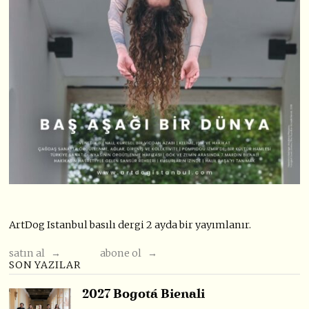
ArtDog Istanbul basılı dergi 2 ayda bir yayımlanır.
satın al →
abone ol →
SON YAZILAR
2027 Bogotá Bienali