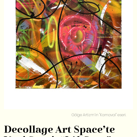
Gölge Artizm’in "Karnaval" eseri.
Decollage Art Space’te