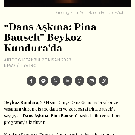
"Dancing Pina", Yön: Florian Heinzen-Ziob
“Dans Aşkına: Pina
Bausch” Beykoz
Kundura’da
ARTDOG ISTANBUL
27 NISAN 2023
NEWS
/
TIYATRO
Beykoz Kundura
, 29 Nisan Dünya Dans Günü’nü 14 yıl önce
yaşamını yitiren efsane dansçı ve koreograf Pina Bausch’a
saygıyla
“Dans Aşkına: Pina Bausch”
başlıklı film ve sohbet
programıyla kutluyor.