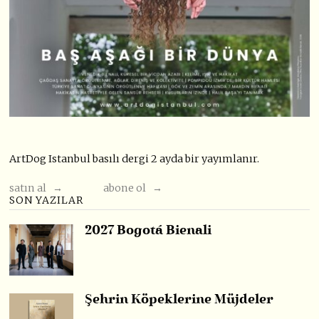
ArtDog Istanbul basılı dergi 2 ayda bir yayımlanır.
satın al →
abone ol →
SON YAZILAR
2027 Bogotá Bienali
Şehrin Köpeklerine Müjdeler