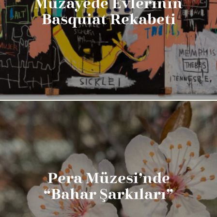
Müzayede Evlerinin
Basquiat Rekabeti
Pera Müzesi’nde
“Bahar Şarkıları”