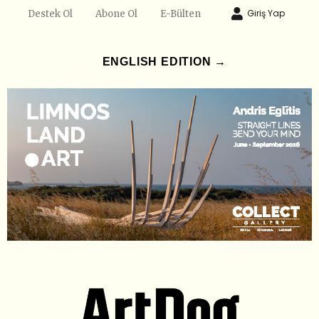
Giriş Yap
Destek Ol
Abone Ol
E-Bülten
ENGLISH EDITION →