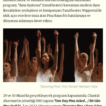
Kundura Sahne ve Kundura Sinema ortaklığıyla hazırlanan
program, “dans tiyatrosu” (tanztheater) kavramını modern dans
literatürüne yerleştiren ve kumpanyası Tanztheater Wuppertal ile
ufuk açıcı eserlere imza atan Pina Bausch’u hatırlamaya ve
dünyasını anlamaya davet ediyor.
“Dancing Pina”, Yön: Florian Heinzen-Ziob
29 ve 30 Nisan’da gerçekleşecek program kapsamında, Chantal
Akerman’ın yönettiği 1983 yapımı
“One Day Pina Asked… / Bir Gün