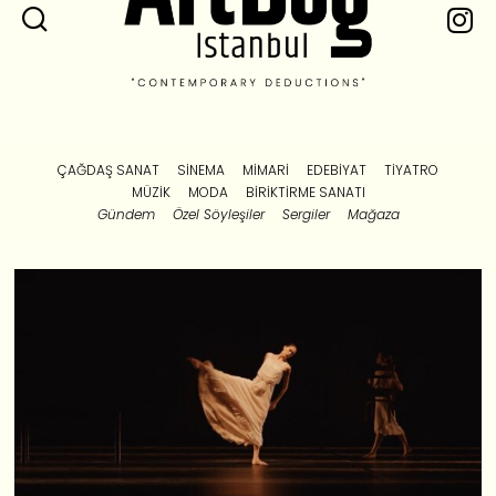
ÇAĞDAŞ SANAT
SINEMA
MIMARI
EDEBIYAT
TIYATRO
MÜZIK
MODA
BIRIKTIRME SANATI
Gündem
Özel Söyleşiler
Sergiler
Mağaza