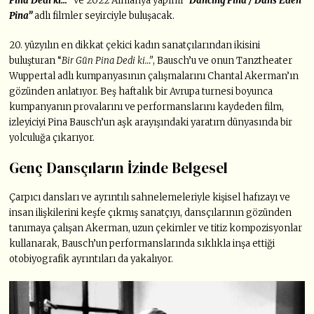
Pina Dedi ki…
” ve 2022 Almanya yapımı
“Dancing Pina / Dans Eden
Pina”
adlı filmler seyirciyle buluşacak.
20. yüzyılın en dikkat çekici kadın sanatçılarından ikisini
buluşturan “
Bir Gün Pina Dedi ki…”
, Bausch’u ve onun Tanztheater
Wuppertal adlı kumpanyasının çalışmalarını Chantal Akerman’ın
gözünden anlatıyor. Beş haftalık bir Avrupa turnesi boyunca
kumpanyanın provalarını ve performanslarını kaydeden film,
izleyiciyi Pina Bausch’un aşk arayışındaki yaratım dünyasında bir
yolculuğa çıkarıyor.
Genç Dansçıların İzinde Belgesel
Çarpıcı dansları ve ayrıntılı sahnelemeleriyle kişisel hafızayı ve
insan ilişkilerini keşfe çıkmış sanatçıyı, dansçılarının gözünden
tanımaya çalışan Akerman, uzun çekimler ve titiz kompozisyonlar
kullanarak, Bausch’un performanslarında sıklıkla inşa ettiği
otobiyografik ayrıntıları da yakalıyor.