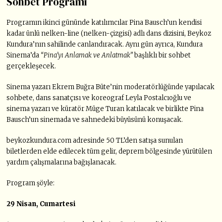
Sohbet Programı
Programın ikinci gününde katılımcılar Pina Bausch’un kendisi
kadar ünlü nelken-line (nelken-çizgisi) adlı dans dizisini, Beykoz
Kundura’nın sahilinde canlandıracak. Aynı gün ayrıca, Kundura
Sinema’da
“Pina’yı Anlamak ve Anlatmak”
başlıklı bir sohbet
gerçekleşecek.
Sinema yazarı Ekrem Buğra Büte’nin moderatörlüğünde yapılacak
sohbete, dans sanatçısı ve koreograf Leyla Postalcıoğlu ve
sinema yazarı ve küratör Müge Turan katılacak ve birlikte Pina
Bausch’un sinemada ve sahnedeki büyüsünü konuşacak.
beykozkundura.com adresinde 50 TL’den satışa sunulan
biletlerden elde edilecek tüm gelir, deprem bölgesinde yürütülen
yardım çalışmalarına bağışlanacak.
Program şöyle:
29 Nisan, Cumartesi