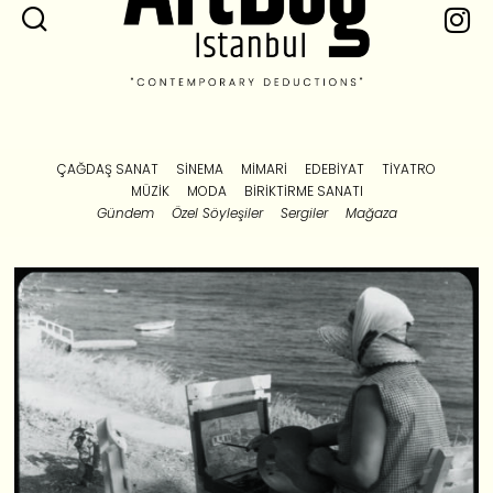
ÇAĞDAŞ SANAT
SINEMA
MIMARI
EDEBIYAT
TIYATRO
MÜZIK
MODA
BIRIKTIRME SANATI
Gündem
Özel Söyleşiler
Sergiler
Mağaza