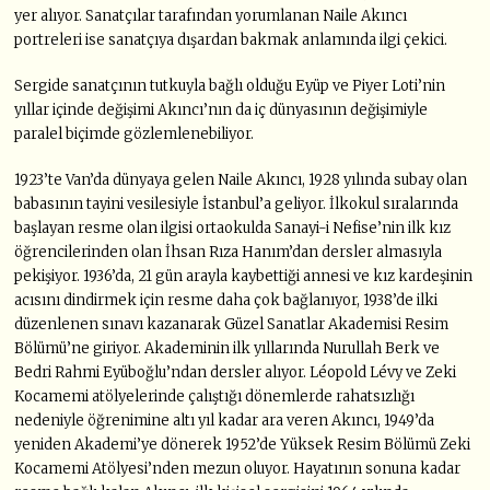
yer alıyor. Sanatçılar tarafından yorumlanan Naile Akıncı
portreleri ise sanatçıya dışardan bakmak anlamında ilgi çekici.
Sergide sanatçının tutkuyla bağlı olduğu Eyüp ve Piyer Loti’nin
yıllar içinde değişimi Akıncı’nın da iç dünyasının değişimiyle
paralel biçimde gözlemlenebiliyor.
1923’te Van’da dünyaya gelen Naile Akıncı, 1928 yılında subay olan
babasının tayini vesilesiyle İstanbul’a geliyor. İlkokul sıralarında
başlayan resme olan ilgisi ortaokulda Sanayi-i Nefise’nin ilk kız
öğrencilerinden olan İhsan Rıza Hanım’dan dersler almasıyla
pekişiyor. 1936’da, 21 gün arayla kaybettiği annesi ve kız kardeşinin
acısını dindirmek için resme daha çok bağlanıyor, 1938’de ilki
düzenlenen sınavı kazanarak Güzel Sanatlar Akademisi Resim
Bölümü’ne giriyor. Akademinin ilk yıllarında Nurullah Berk ve
Bedri Rahmi Eyüboğlu’ndan dersler alıyor. Léopold Lévy ve Zeki
Kocamemi atölyelerinde çalıştığı dönemlerde rahatsızlığı
nedeniyle öğrenimine altı yıl kadar ara veren Akıncı, 1949’da
yeniden Akademi’ye dönerek 1952’de Yüksek Resim Bölümü Zeki
Kocamemi Atölyesi’nden mezun oluyor. Hayatının sonuna kadar