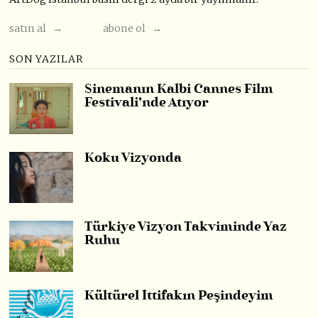
satın al →
abone ol →
SON YAZILAR
Sinemanın Kalbi Cannes Film
Festivali’nde Atıyor
Koku Vizyonda
Türkiye Vizyon Takviminde Yaz
Ruhu
Kültürel İttifakın Peşindeyim