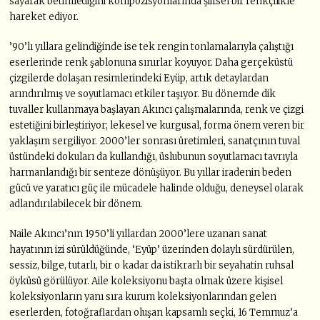
sayarak betimlediğini kompozisyonlarında şiirsel bir renkçilikle
hareket ediyor.
’90’lı yıllara gelindiğinde ise tek rengin tonlamalarıyla çalıştığı
eserlerinde renk şablonuna sınırlar koyuyor. Daha gerçeküstü
çizgilerde dolaşan resimlerindeki Eyüp, artık detaylardan
arındırılmış ve soyutlamacı etkiler taşıyor. Bu dönemde dik
tuvaller kullanmaya başlayan Akıncı çalışmalarında, renk ve çizgi
estetiğini birleştiriyor; lekesel ve kurgusal, forma önem veren bir
yaklaşım sergiliyor. 2000’ler sonrası üretimleri, sanatçının tuval
üstündeki dokuları da kullandığı, üslubunun soyutlamacı tavrıyla
harmanlandığı bir senteze dönüşüyor. Bu yıllar iradenin beden
gücü ve yaratıcı güç ile mücadele halinde olduğu, deneysel olarak
adlandırılabilecek bir dönem.
Naile Akıncı’nın 1950’li yıllardan 2000’lere uzanan sanat
hayatının izi sürüldüğünde, ‘Eyüp’ üzerinden dolaylı sürdürülen,
sessiz, bilge, tutarlı, bir o kadar da istikrarlı bir seyahatin ruhsal
öyküsü görülüyor. Aile koleksiyonu başta olmak üzere kişisel
koleksiyonların yanı sıra kurum koleksiyonlarından gelen
eserlerden, fotoğraflardan oluşan kapsamlı seçki, 16 Temmuz’a