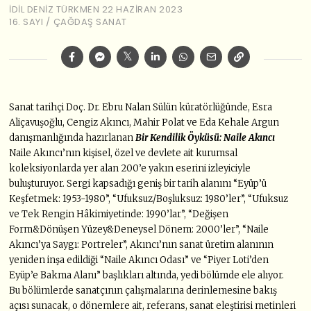
İDIL DENIZ TÜRKMEN
22 HAZIRAN 2023
16. SAYI
/
ÇAĞDAŞ SANAT
Sanat tarihçi Doç. Dr. Ebru Nalan Sülün küratörlüğünde, Esra
Aliçavuşoğlu, Cengiz Akıncı, Mahir Polat ve Eda Kehale Argun
danışmanlığında hazırlanan
Bir Kendilik Öyküsü: Naile Akıncı
Naile Akıncı’nın kişisel, özel ve devlete ait kurumsal
koleksiyonlarda yer alan 200’e yakın eserini izleyiciyle
buluşturuyor. Sergi kapsadığı geniş bir tarih alanını “Eyüp’ü
Keşfetmek: 1953-1980”, “Ufuksuz/Boşluksuz: 1980’ler”, “Ufuksuz
ve Tek Rengin Hâkimiyetinde: 1990’lar”, “Değişen
Form&Dönüşen Yüzey&Deneysel Dönem: 2000’ler”, “Naile
Akıncı’ya Saygı: Portreler”, Akıncı’nın sanat üretim alanının
yeniden inşa edildiği “Naile Akıncı Odası” ve “Piyer Loti’den
Eyüp’e Bakma Alanı” başlıkları altında, yedi bölümde ele alıyor.
Bu bölümlerde sanatçının çalışmalarına derinlemesine bakış
açısı sunacak, o dönemlere ait, referans, sanat eleştirisi metinleri