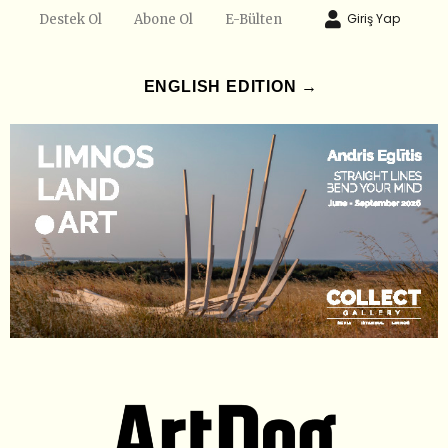
Giriş Yap
Destek Ol
Abone Ol
E-Bülten
ENGLISH EDITION →