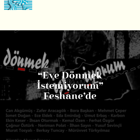
“Eve Dönmek
İstemiyorum”
Feshane’de