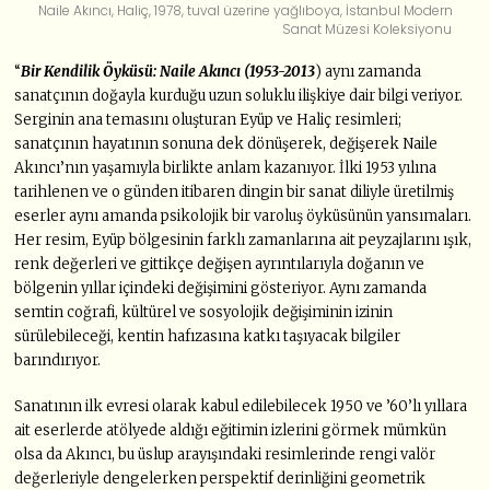
Naile Akıncı, Haliç, 1978, tuval üzerine yağlıboya, İstanbul Modern
Sanat Müzesi Koleksiyonu
“
Bir Kendilik Öyküsü: Naile Akıncı (1953-2013
) aynı zamanda
sanatçının doğayla kurduğu uzun soluklu ilişkiye dair bilgi veriyor.
Serginin ana temasını oluşturan Eyüp ve Haliç resimleri;
sanatçının hayatının sonuna dek dönüşerek, değişerek Naile
Akıncı’nın yaşamıyla birlikte anlam kazanıyor. İlki 1953 yılına
tarihlenen ve o günden itibaren dingin bir sanat diliyle üretilmiş
eserler aynı amanda psikolojik bir varoluş öyküsünün yansımaları.
Her resim, Eyüp bölgesinin farklı zamanlarına ait peyzajlarını ışık,
renk değerleri ve gittikçe değişen ayrıntılarıyla doğanın ve
bölgenin yıllar içindeki değişimini gösteriyor. Aynı zamanda
semtin coğrafi, kültürel ve sosyolojik değişiminin izinin
sürülebileceği, kentin hafızasına katkı taşıyacak bilgiler
barındırıyor.
Sanatının ilk evresi olarak kabul edilebilecek 1950 ve ’60’lı yıllara
ait eserlerde atölyede aldığı eğitimin izlerini görmek mümkün
olsa da Akıncı, bu üslup arayışındaki resimlerinde rengi valör
değerleriyle dengelerken perspektif derinliğini geometrik