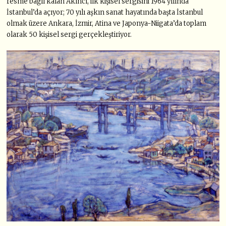
resme bağlı kalan Akıncı, ilk kişisel sergisini 1964 yılında
İstanbul’da açıyor; 70 yılı aşkın sanat hayatında başta İstanbul
olmak üzere Ankara, İzmir, Atina ve Japonya-Niigata’da toplam
olarak 50 kişisel sergi gerçekleştiriyor.