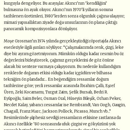
kurguyla dengeliyor. Bu arayışlar Akıncı’nın ‘kendiliğini’
bulmasına ön ayak oluyor. Akıncı’nın 1970’li yılların sonuna
tarihlenen üretimleri, 1980’lerden sonra olgunluk çağına ulaşıyor;
mimari yapısallıktan ziyade doğa unsurlarının ön plana çıktığı
panoramik kompozisyonlara dönüşüyor.
Moşe Grosman’ın 1974 yılında gerçekleştirdiği röportajda Akıncı
eserleriyle ilgili şunları söylüyor: “Çalışmalarımda renk, çizgi, leke
diye bir ayrım gözetmiyorum. Mümkün olduğu kadar resmin bu öz
değerlerini birleştirerek, çağımız gerçeklerini de göz önüne
alarak bir senteze varmaya çalışıyorum. Bu nedenle kullandığım
renklerde doğanın etkisi olduğu kadar içgüdüm ve bilhassa
tekniğim ön plandadır… En beğendiğim ressamlar doğum
tarihlerine göre; yerli ressamlar arasında İbrahim Çallı, Eşref
Üren, Zeki Kocamamı, Turgut Zaim, Şefik Bursalı, Bedri R.
Eyüpoğlu, Saim Beler, Osman Oral, Hüseyin Bileşik, Orhan Peker,
Necdet Kalay, yabancı ressamlar ise Rembrandt, Van Gogh, Gaugin,
Chagall, Franz Marc, Jackson Pollock, Picasso, Munch vb…”
Resimlerinde şüphesiz sevdiği ressamların etkisine rastlansa da
Akıncı özellikle ’80 sonrasında ufuk çizgisi ve gökyüzünü yok