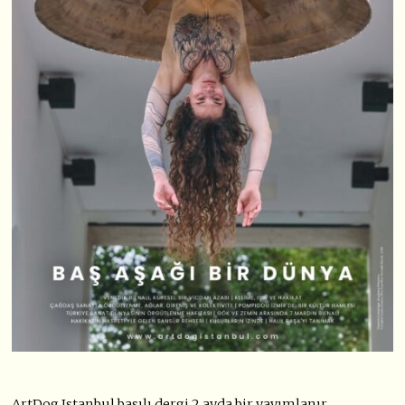
ArtDog Istanbul basılı dergi 2 ayda bir yayımlanır.