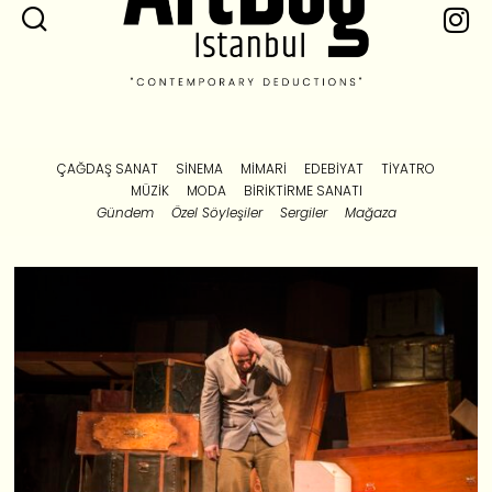
ÇAĞDAŞ SANAT
SINEMA
MIMARI
EDEBIYAT
TIYATRO
MÜZIK
MODA
BIRIKTIRME SANATI
Gündem
Özel Söyleşiler
Sergiler
Mağaza