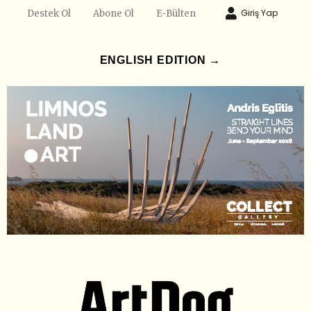
Giriş Yap
Destek Ol
Abone Ol
E-Bülten
ENGLISH EDITION →