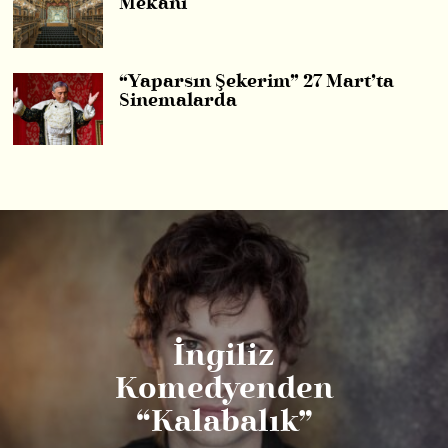
Mekânı
“Yaparsın Şekerim” 27 Mart’ta
Sinemalarda
İngiliz
Komedyenden
“Kalabalık”