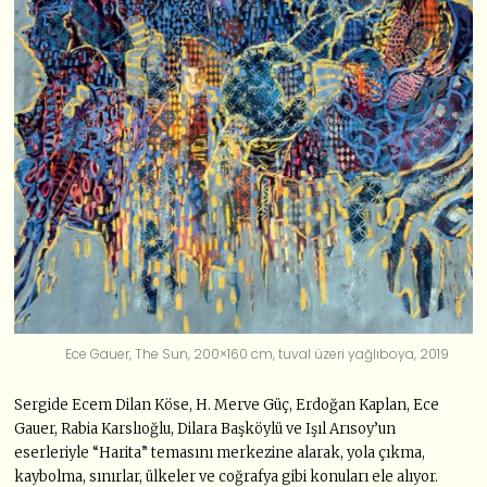
Ece Gauer, The Sun, 200×160 cm, tuval üzeri yağlıboya, 2019
Sergide Ecem Dilan Köse, H. Merve Güç, Erdoğan Kaplan, Ece
Gauer, Rabia Karslıoğlu, Dilara Başköylü ve Işıl Arısoy’un
eserleriyle “Harita” temasını merkezine alarak, yola çıkma,
kaybolma, sınırlar, ülkeler ve coğrafya gibi konuları ele alıyor.