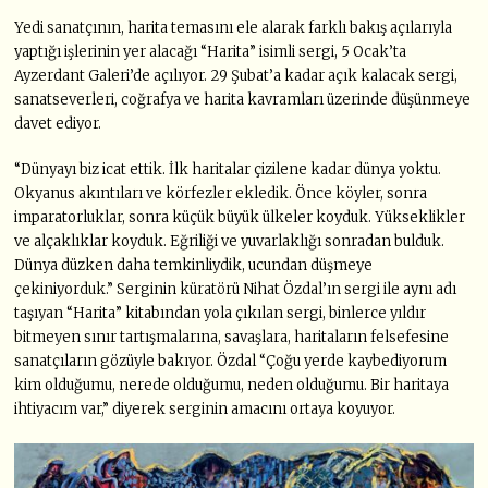
Yedi sanatçının, harita temasını ele alarak farklı bakış açılarıyla
yaptığı işlerinin yer alacağı “Harita” isimli sergi, 5 Ocak’ta
Ayzerdant Galeri’de açılıyor. 29 Şubat’a kadar açık kalacak sergi,
sanatseverleri, coğrafya ve harita kavramları üzerinde düşünmeye
davet ediyor.
“Dünyayı biz icat ettik. İlk haritalar çizilene kadar dünya yoktu.
Okyanus akıntıları ve körfezler ekledik. Önce köyler, sonra
imparatorluklar, sonra küçük büyük ülkeler koyduk. Yükseklikler
ve alçaklıklar koyduk. Eğriliği ve yuvarlaklığı sonradan bulduk.
Dünya düzken daha temkinliydik, ucundan düşmeye
çekiniyorduk.” Serginin küratörü Nihat Özdal’ın sergi ile aynı adı
taşıyan “Harita” kitabından yola çıkılan sergi, binlerce yıldır
bitmeyen sınır tartışmalarına, savaşlara, haritaların felsefesine
sanatçıların gözüyle bakıyor. Özdal “Çoğu yerde kaybediyorum
kim olduğumu, nerede olduğumu, neden olduğumu. Bir haritaya
ihtiyacım var,” diyerek serginin amacını ortaya koyuyor.