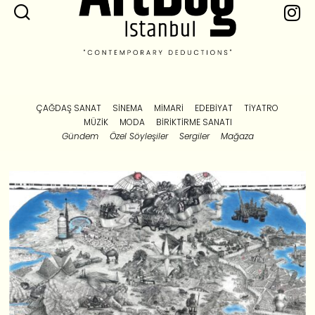
ÇAĞDAŞ SANAT
SINEMA
MIMARI
EDEBIYAT
TIYATRO
MÜZIK
MODA
BIRIKTIRME SANATI
Gündem
Özel Söyleşiler
Sergiler
Mağaza