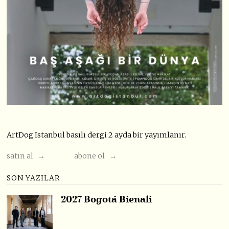
ArtDog Istanbul basılı dergi 2 ayda bir yayımlanır.
satın al →
abone ol →
SON YAZILAR
2027 Bogotá Bienali