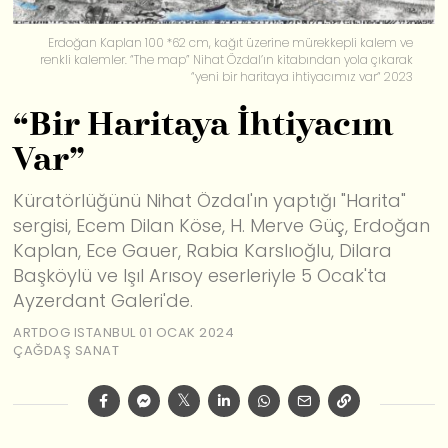
Erdoğan Kaplan 100 *62 cm, kağıt üzerine mürekkepli kalem ve
renkli kalemler. “The map” Nihat Özdal’ın kitabından yola çıkarak
“yeni bir haritaya ihtiyacımız var“ 2023
“Bir Haritaya İhtiyacım
Var”
Küratörlüğünü Nihat Özdal'ın yaptığı "Harita"
sergisi, Ecem Dilan Köse, H. Merve Güç, Erdoğan
Kaplan, Ece Gauer, Rabia Karslıoğlu, Dilara
Başköylü ve Işıl Arısoy eserleriyle 5 Ocak'ta
Ayzerdant Galeri'de.
ARTDOG ISTANBUL
01 OCAK 2024
ÇAĞDAŞ SANAT