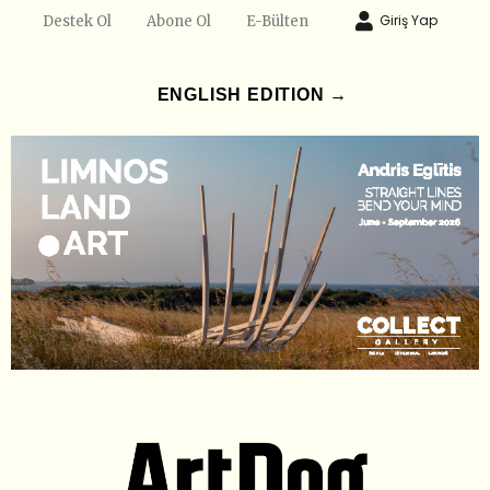
Giriş Yap
Destek Ol
Abone Ol
E-Bülten
ENGLISH EDITION →