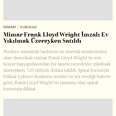
MIMARI
/
SUBHEAD
Mimar Frank Lloyd Wright İmzalı Ev
Yıkılmak Üzereyken Satıldı
Modern mimarlık tarihinin en önemli isimlerinden
olan Amerikalı mimar Frank Lloyd Wright’ın son
konut başyapıtlarından bir tanesi neredeyse yıkılmak
üzereyken, 7.25 milyon dolara satıldı. Spiral Formuyla
Dikkat Çekiyor Business Insider’ın yer verdiği habere
göre, Frank Lloyd Wright’ın tasarımı olan spiral
formuyla dikkat