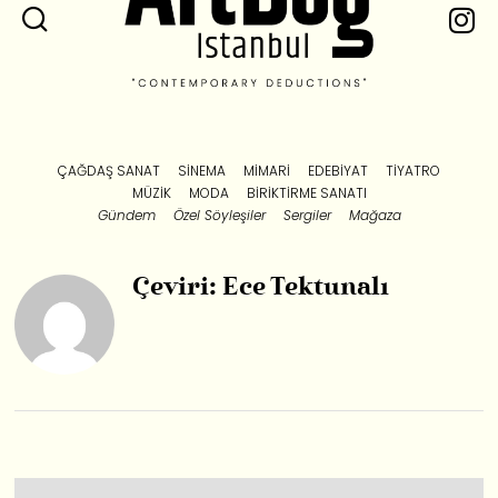
ÇAĞDAŞ SANAT
SINEMA
MIMARI
EDEBIYAT
TIYATRO
MÜZIK
MODA
BIRIKTIRME SANATI
Gündem
Özel Söyleşiler
Sergiler
Mağaza
Çeviri: Ece Tektunalı