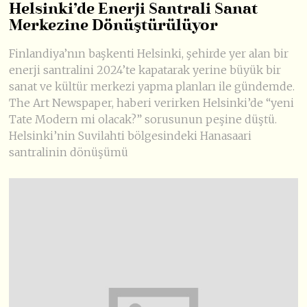
Helsinki’de Enerji Santrali Sanat
Merkezine Dönüştürülüyor
Finlandiya’nın başkenti Helsinki, şehirde yer alan bir
enerji santralini 2024’te kapatarak yerine büyük bir
sanat ve kültür merkezi yapma planları ile gündemde.
The Art Newspaper, haberi verirken Helsinki’de “yeni
Tate Modern mi olacak?” sorusunun peşine düştü.
Helsinki’nin Suvilahti bölgesindeki Hanasaari
santralinin dönüşümü