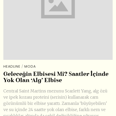
HEADLINE
/
MODA
Geleceğin Elbisesi Mi? Saatler İçinde
Yok Olan ‘Alg’ Elbise
Central Saint Martins mezunu Scarlett Yang, alg özü
ve ipek kozası proteini (serisin) kullanarak cam
görünümlü bir elbise yarattı. Zamanla ‘büyüyebilen’
ve su içinde 24 saatte yok olan elbise, farklı nem ve
sıcaklıklar altında da şekil değişikliğine uğruyor.