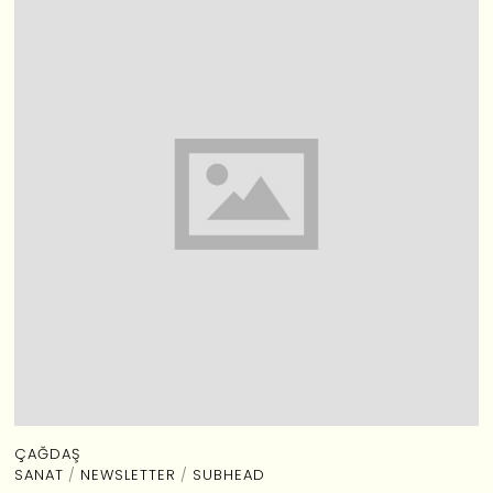
ÇAĞDAŞ
SANAT
/
NEWSLETTER
/
SUBHEAD