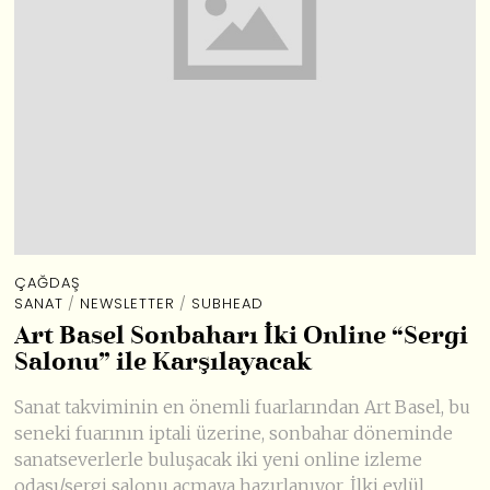
ÇAĞDAŞ
SANAT
/
NEWSLETTER
/
SUBHEAD
Art Basel Sonbaharı İki Online “Sergi
Salonu” ile Karşılayacak
Sanat takviminin en önemli fuarlarından Art Basel, bu
seneki fuarının iptali üzerine, sonbahar döneminde
sanatseverlerle buluşacak iki yeni online izleme
odası/sergi salonu açmaya hazırlanıyor. İlki eylül,