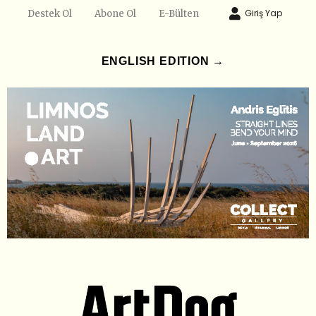
Giriş Yap
Destek Ol
Abone Ol
E-Bülten
ENGLISH EDITION →