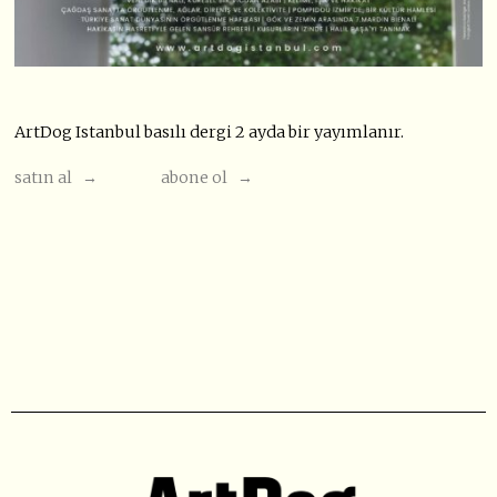
ArtDog Istanbul basılı dergi 2 ayda bir yayımlanır.
satın al →
abone ol →