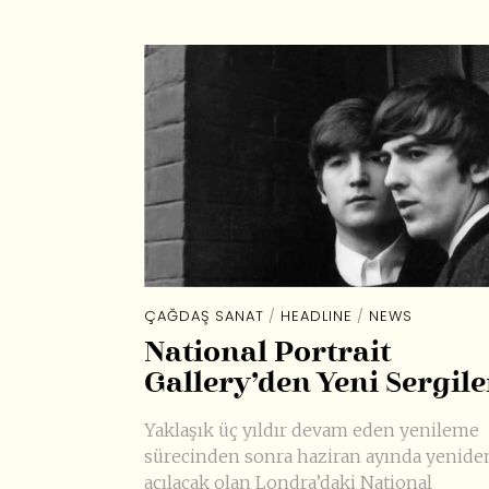
ÇAĞDAŞ SANAT
/
HEADLINE
/
NEWS
National Portrait
Gallery’den Yeni Sergile
Yaklaşık üç yıldır devam eden yenileme
sürecinden sonra haziran ayında yenide
açılacak olan Londra’daki National