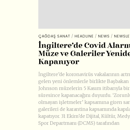
ÇAĞDAŞ SANAT
/
HEADLINE
/
NEWS
/
NEWSLE
İngiltere’de Covid Alarm
Müze ve Galeriler Yenid
Kapanıyor
İngiltere’de koronavirüs vakalarının art
gelen yeni önlemlerle birlikte Başbakan
Johnson müzelerin 5 Kasım itibarıyla bir
süresince kapanacağını duyurdu. ‘Zorunl
olmayan işletmeler’ kapsamına giren sa
galerileri de karantina kapsamında kapıl
kapatıyor. 31 Ekim’de Dijital, Kültür, Med
Spor Departmanı (DCMS) tarafından