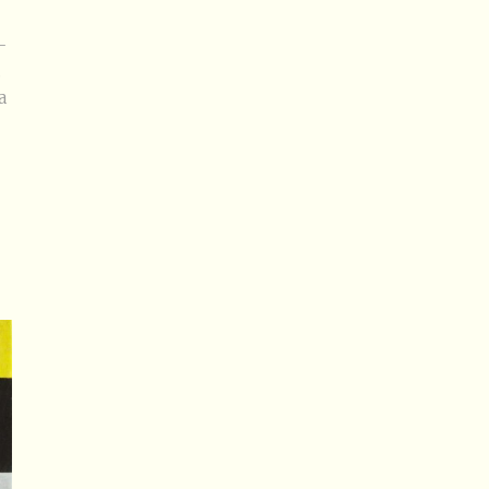
-
.
a