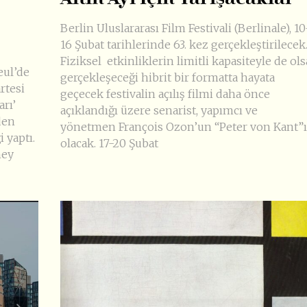
Berlin Uluslararası Film Festivali (Berlinale), 10
16 Şubat tarihlerinde 63. kez gerçekleştirilecek
Fiziksel etkinliklerin limitli kapasiteyle de ols
eul’de
gerçekleşeceği hibrit bir formatta hayata
rtesi
geçecek festivalin açılış filmi daha önce
arı’
açıklandığı üzere senarist, yapımcı ve
den
yönetmen François Ozon’un “Peter von Kant”ı
 yaptı.
olacak. 17-20 Şubat
ney