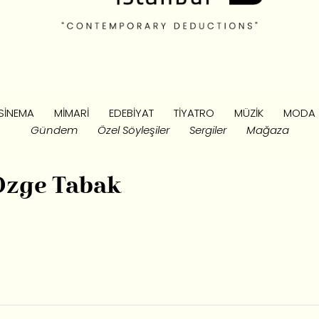
SINEMA
MIMARI
EDEBIYAT
TIYATRO
MÜZIK
MODA
Gündem
Özel Söyleşiler
Sergiler
Mağaza
 Özge Tabak