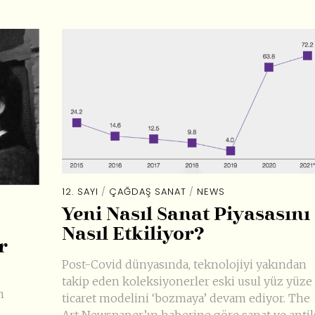
12. SAYI
/
ÇAĞDAŞ SANAT
/
NEWS
Yeni Nasıl Sanat Piyasasını
Nasıl Etkiliyor?
r
Post-Covid dünyasında, teknolojiyi yakından
takip eden koleksiyonerler eski usul yüz yüze
n
ticaret modelini ‘bozmaya’ devam ediyor. The