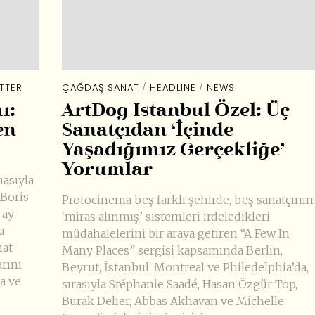
TTER
ÇAĞDAŞ SANAT
/
HEADLINE
/
NEWS
ı:
ArtDog Istanbul Özel: Üç
en
Sanatçıdan ‘İçinde
Yaşadığımız Gerçekliğe’
Yorumlar
masıyla
 Boris
Protocinema beş farklı şehirde, beş sanatçının
 ay
‘miras alınmış’ sistemleri irdeledikleri
u
müdahalelerini bir araya getiren “A Few In
nat
Many Places” sergisi kapsamında Berlin,
arını
Beyrut, İstanbul, Montreal ve Philedelphia’da,
ya ve
sırasıyla Stéphanie Saadé, Hasan Özgür Top,
Burak Delier, Abbas Akhavan ve Michelle