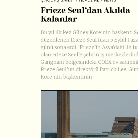
ÇAĞDAŞ SANAT
/
HEADLINE
/
NEWS
Frieze Seul’dan Akılda
Kalanlar
Bu yıl ilk kez Güney Kore’nin başkenti S
düzenlenen Frieze Seul fuarı 5 Eylül Paza
günü sona erdi. ‘Frieze’in Asya’daki ilk fu
olan Frieze Seul’e şehrin iş merkezlerin
Gangnam bölgesindeki COEX ev sahipliği
Frieze Seul’un direktörü Patrick Lee, Gü
Kore’nin başkentinin