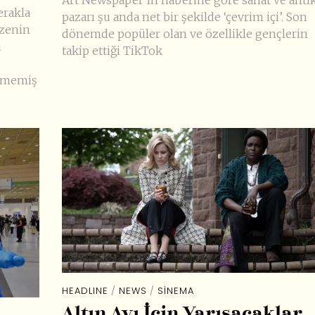
Art Newspaper’ın haberine göre sanat ve anti
erakla
pazarı şu anda net bir şekilde ‘çevrim içi’. Son
üzenin
dönemde popüler olan ve özellikle gençlerin
n
takip ettiği TikTok
ülmemiş
HEADLINE
/
NEWS
/
SINEMA
Altın Ayı İçin Yarışacaklar