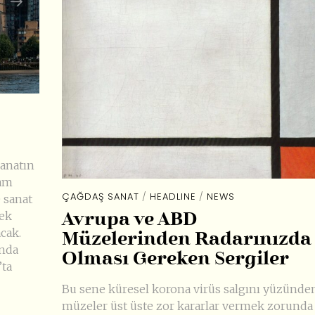
sanatın
vam
ÇAĞDAŞ SANAT
/
HEADLINE
/
NEWS
 sanat
cek
Avrupa ve ABD
cak.
Müzelerinden Radarınızda
ında
Olması Gereken Sergiler
’ta
Bu sene küresel korona virüs salgını yüzünde
müzeler üst üste zor kararlar vermek zorunda