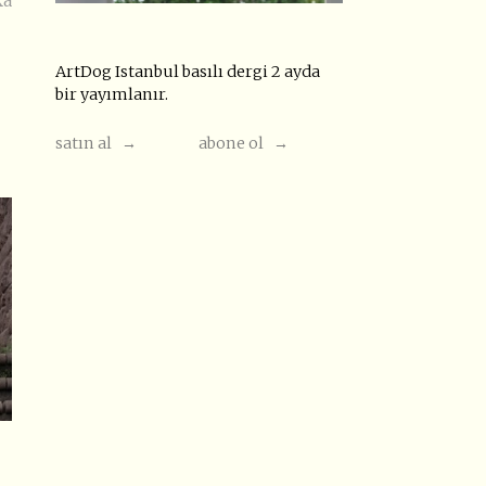
ka
ArtDog Istanbul basılı dergi 2 ayda
bir yayımlanır.
satın al →
abone ol →