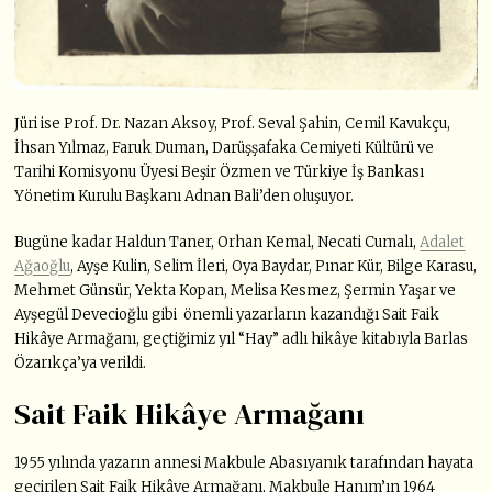
Jüri ise Prof. Dr. Nazan Aksoy, Prof. Seval Şahin, Cemil Kavukçu,
İhsan Yılmaz, Faruk Duman, Darüşşafaka Cemiyeti Kültürü ve
Tarihi Komisyonu Üyesi Beşir Özmen ve Türkiye İş Bankası
Yönetim Kurulu Başkanı Adnan Bali’den oluşuyor.
Bugüne kadar Haldun Taner, Orhan Kemal, Necati Cumalı,
Adalet
Ağaoğlu
, Ayşe Kulin, Selim İleri, Oya Baydar, Pınar Kür, Bilge Karasu,
Mehmet Günsür, Yekta Kopan, Melisa Kesmez, Şermin Yaşar ve
Ayşegül Devecioğlu gibi önemli yazarların kazandığı Sait Faik
Hikâye Armağanı, geçtiğimiz yıl “Hay” adlı hikâye kitabıyla Barlas
Özarıkça’ya verildi.
Sait Faik Hikâye Armağanı
1955 yılında yazarın annesi Makbule Abasıyanık tarafından hayata
geçirilen Sait Faik Hikâye Armağanı, Makbule Hanım’ın 1964