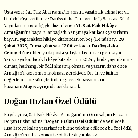
Usta yazar Sait Faik Abasıyanık’ın anısını yaşatmak adına her yıl
bir öykücüye verilen ve Darüşşafaka Cemiyeti ile İş Bankası Kültür
Yayınları’nın iş birliğiyle düzenlenen
71. Sait Faik Hikâye
Armağanı
’na başvurular başladı. Yarışmaya katılacak yazarların,
başvuru yapacakları hikâye kitabından on beş (15) nüshayı,
28
Şubat 2025, Cuma
günü saat
17.00
’ye kadar
Darüşşafaka
Cemiyeti’ne
elden ya da posta yoluyla ulaştırması gerekiyor.
Yarışmaya katılacak hikâye kitaplarının 2024 yılında yayımlanmış
olması, herhangi bir ödül almamış olması ve yazarın daha önce
Armağan’ı kazanmamış olması gerekiyor. Ön jüri ve jürinin
değerlendirme süreçlerinden geçecek başvuruların
kazananı
Mayıs ayı
içinde açıklanacak.
Doğan Hızlan Özel Ödülü
Bu yıl ayrıca, Sait Faik Hikâye Armağanı’nın Onursal Jüri Başkanı
Doğan Hızlan adına
“Doğan Hızlan Özel Ödülü”
de verilecek.
Kısa listeye kalan yazarlardan birine takdim edilecek bu özel ödül,
Armağan’ın nihai sonucu ile birlikte duyurulacak.