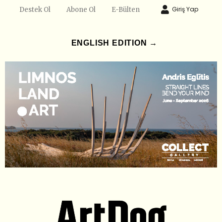
Giriş Yap
Destek Ol
Abone Ol
E-Bülten
ENGLISH EDITION →