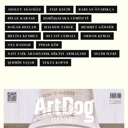
ADALET AĞAOĞLU
AYŞE KULIN
BARLAS ÖZARIKÇA
BILGE KARASU
DARÜŞŞAFAKA CEMIYETI
DOĞAN HIZLAN
HALDUN TANER
MEHMET GÜNSÜR
MELISA KESMEZ
NECATI CUMALI
ORHAN KEMAL
OYA BAYDAR
PINAR KÜR
SAIT FAIK ABASIYANIK HIKÂYE ARMAĞANI
SELIM İLERI
ŞERMIN YAŞAR
YEKTA KOPAN