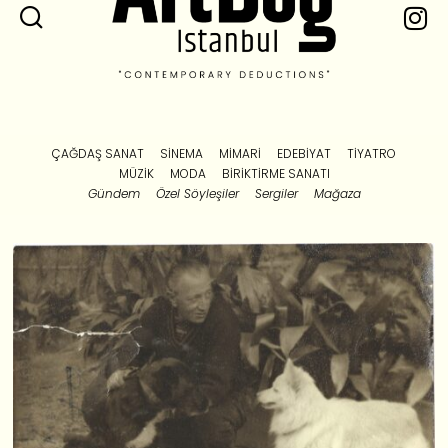
ÇAĞDAŞ SANAT
SINEMA
MIMARI
EDEBIYAT
TIYATRO
MÜZIK
MODA
BIRIKTIRME SANATI
Gündem
Özel Söyleşiler
Sergiler
Mağaza