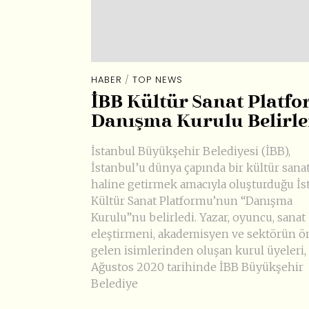
HABER
/
TOP NEWS
​İBB Kültür Sanat Platf
Danışma Kurulu Belirle
İstanbul Büyükşehir Belediyesi (İBB),
İstanbul’u dünya çapında bir kültür sana
haline getirmek amacıyla oluşturduğu İs
Kültür Sanat Platformu’nun “Danışma
Kurulu”nu belirledi. Yazar, oyuncu, sanat
eleştirmeni, akademisyen ve sektörün 
gelen isimlerinden oluşan kurul üyeleri,
Ağustos 2020 tarihinde İBB Büyükşehir
Belediye