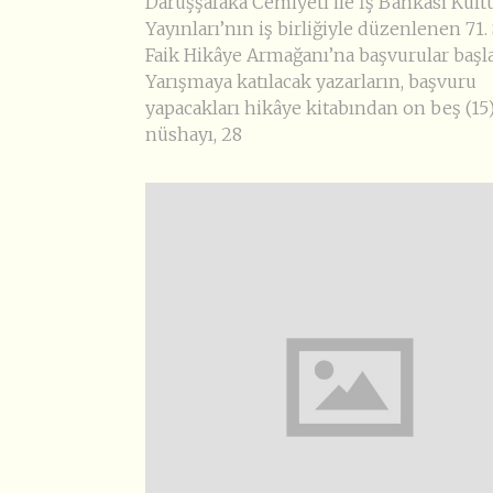
Darüşşafaka Cemiyeti ile İş Bankası Kült
Yayınları’nın iş birliğiyle düzenlenen 71. 
Faik Hikâye Armağanı’na başvurular başla
Yarışmaya katılacak yazarların, başvuru
yapacakları hikâye kitabından on beş (15
nüshayı, 28