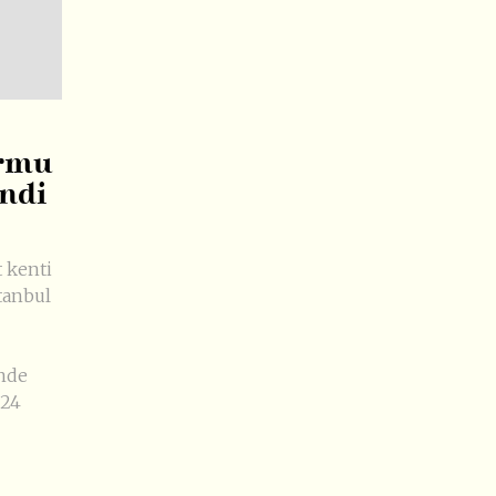
ormu
ndi
t kenti
tanbul
önde
 24