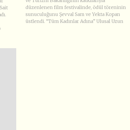
ve Turizm Bakanlığının katkılarıyla
ür
düzenlenen film festivalinde, ödül töreninin
Sait
sunuculuğunu Şevval Sam ve Yekta Kopan
dı.
üstlendi. “Tüm Kadınlar Adına” Ulusal Uzun
)