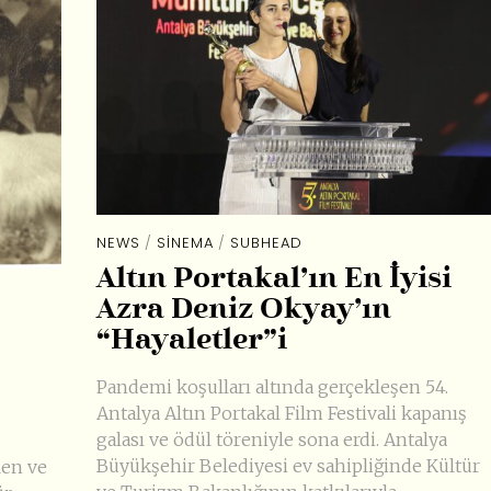
NEWS
/
SINEMA
/
SUBHEAD
Altın Portakal’ın En İyisi
Azra Deniz Okyay’ın
“Hayaletler”i
Pandemi koşulları altında gerçekleşen 54.
Antalya Altın Portakal Film Festivali kapanış
galası ve ödül töreniyle sona erdi. Antalya
Büyükşehir Belediyesi ev sahipliğinde Kültür
len ve