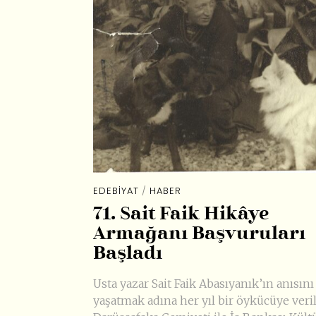
EDEBIYAT
/
HABER
71. Sait Faik Hikâye
Armağanı Başvuruları
Başladı
Usta yazar Sait Faik Abasıyanık’ın anısını
yaşatmak adına her yıl bir öykücüye veri