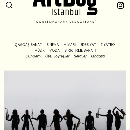
ÇAĞDAŞ SANAT
SINEMA
MIMARI
EDEBIYAT
TIYATRO
MÜZIK
MODA
BIRIKTIRME SANATI
Gündem
Özel Söyleşiler
Sergiler
Mağaza