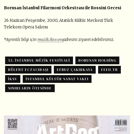
Borusan İstanbul Filarmoni Orkestrası ile Rossini Gecesi
26 Haziran Perşembe, 20.00, Atatürk Kültür Merkezi Türk
Telekom Opera Salonu
*Ayrıntılı bilgi için
muzik.iksv.org
adresini ziyaret edebilirsiniz.
53. İSTANBUL MÜZIK FESTIVALI
BORUSAN HOLDING
BÜLENT ECZACIBAŞI
EFRUZ ÇAKIRKAYA
FEED_TR
IKSV
İSTANBUL KÜLTÜR SANAT VAKFI
SINIRLARIN ÖTESINDE