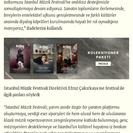
tutkumuzu İstanbul Müzik Festivali’ne aralıksız desteğimizle
somutlaştırmaya devam ediyoruz. Sanatın toplumların ilerlemesinde,
bireylerin entelektüel ufkunu genişletmesinde ve farklı kültürler
arasında diyalog köprüleri kurulmasında hayati bir rol oynadığına
inanıyoruz,
” ifadelerini kullandı.
İstanbul Müzik Festivali Direktörü Efruz Çakırkaya ise festival ile
ilgili şunları söyledi:
“İstanbul Müzik Festivali; yarım asırdır özgür bir yaratım platformu
oluşturmaya, verdiği eser siparişleri ile hem ulusal hem de uluslararası
klasik müzik repertuvarının zenginleşmesine katkıda bulunmaya, genç
müzisyenleri desteklemeye ve İstanbul’un kültürel hayatına iz bırakan