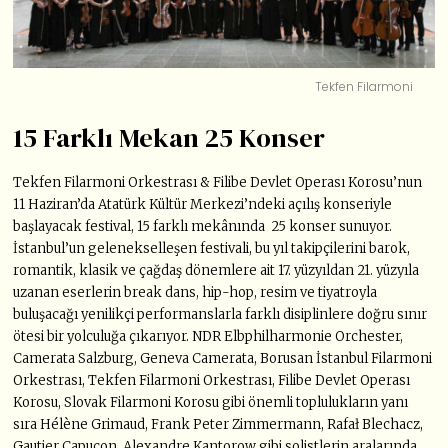
Tekfen Filarmoni
15 Farklı Mekan 25 Konser
Tekfen Filarmoni Orkestrası & Filibe Devlet Operası Korosu’nun
11 Haziran’da Atatürk Kültür Merkezi’ndeki açılış konseriyle
başlayacak festival, 15 farklı mekânında 25 konser sunuyor.
İstanbul’un gelenekselleşen festivali, bu yıl takipçilerini barok,
romantik, klasik ve çağdaş dönemlere ait 17. yüzyıldan 21. yüzyıla
uzanan eserlerin break dans, hip-hop, resim ve tiyatroyla
buluşacağı yenilikçi performanslarla farklı disiplinlere doğru sınır
ötesi bir yolculuğa çıkarıyor. NDR Elbphilharmonie Orchester,
Camerata Salzburg, Geneva Camerata, Borusan İstanbul Filarmoni
Orkestrası, Tekfen Filarmoni Orkestrası, Filibe Devlet Operası
Korosu, Slovak Filarmoni Korosu gibi önemli toplulukların yanı
sıra Hélène Grimaud, Frank Peter Zimmermann, Rafał Blechacz,
Gautier Capuçon, Alexandre Kantorow gibi solistlerin aralarında