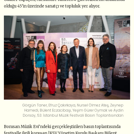
olduğu 45’in üzerinde sanatçı ve topluluk yer alıyor.
Görgün Taner, Efruz Çakırkaya, Nursel Ölmez Ateş, Zeynep
Hamedi, Bülent Eczacibaşı, Yeşim Gürer Oymak ve Aydin
Dorsay, 53. İstanbul Müzik Festivali Basın Toplantısından
Borusan Müzik Evi’ndeki gerçekleştirilen basın toplantısında
festivalle ilgili konuşan İKSV Yönetim Kurulu Başkanı Bülent