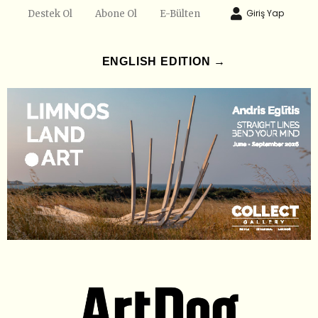
Giriş Yap
Destek Ol
Abone Ol
E-Bülten
ENGLISH EDITION →