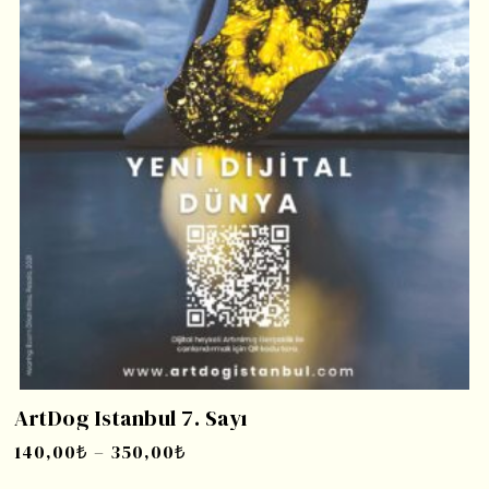
ArtDog Istanbul 7. Sayı
140,00
₺
–
350,00
₺