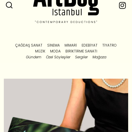
ÇAĞDAŞ SANAT
SINEMA
MIMARI
EDEBIYAT
TIYATRO
MÜZIK
MODA
BIRIKTIRME SANATI
Gündem
Özel Söyleşiler
Sergiler
Mağaza