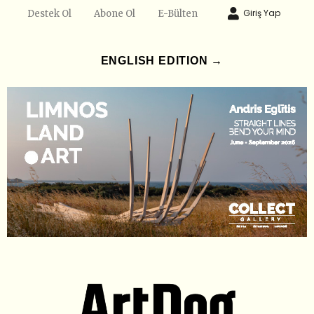
Giriş Yap
Destek Ol
Abone Ol
E-Bülten
ENGLISH EDITION →