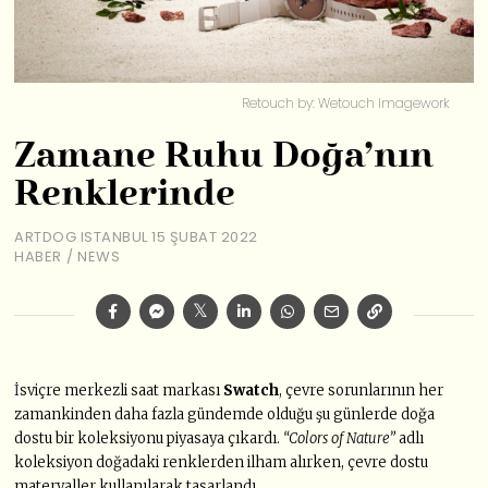
Retouch by: Wetouch Imagework
Zamane Ruhu Doğa’nın
Renklerinde
ARTDOG ISTANBUL
15 ŞUBAT 2022
HABER
/
NEWS
İ
sviçre merkezli saat markası
Swatch
, çevre sorunlarının her
zamankinden daha fazla gündemde olduğu şu günlerde doğa
dostu bir koleksiyonu piyasaya çıkardı.
“Colors of Nature”
adlı
koleksiyon doğadaki renklerden ilham alırken, çevre dostu
materyaller kullanılarak tasarlandı.