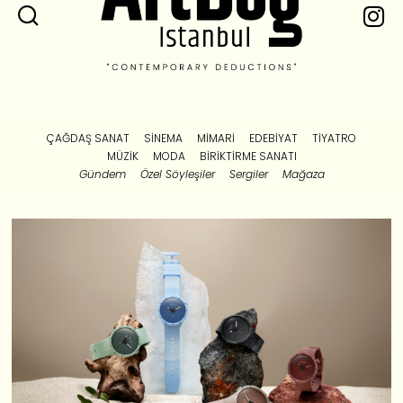
ÇAĞDAŞ SANAT
SINEMA
MIMARI
EDEBIYAT
TIYATRO
MÜZIK
MODA
BIRIKTIRME SANATI
Gündem
Özel Söyleşiler
Sergiler
Mağaza