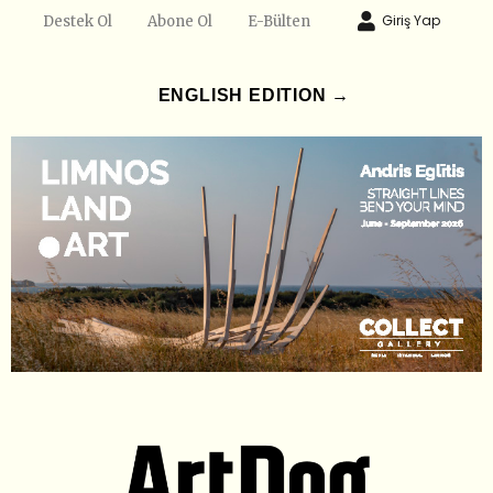
Giriş Yap
Destek Ol
Abone Ol
E-Bülten
ENGLISH EDITION →