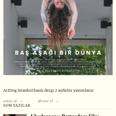
ArtDog Istanbul basılı dergi 2 ayda bir yayımlanır.
satın al →
abone ol →
SON YAZILAR