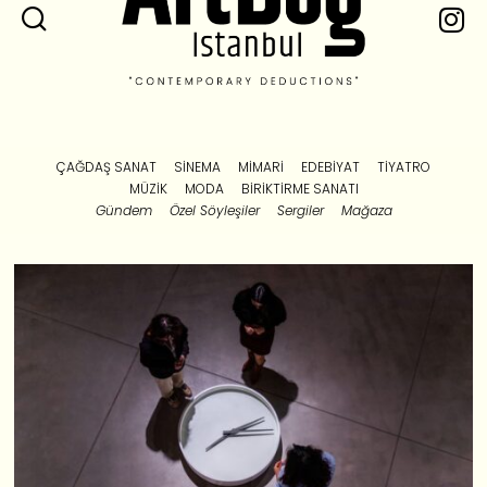
ÇAĞDAŞ SANAT
SINEMA
MIMARI
EDEBIYAT
TIYATRO
MÜZIK
MODA
BIRIKTIRME SANATI
Gündem
Özel Söyleşiler
Sergiler
Mağaza