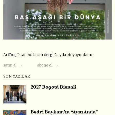
ArtDog Istanbul basılı dergi 2 ayda bir yayımlanır.
satın al →
abone ol →
SON YAZILAR
2027 Bogotá Bienali
Bedri Baykam’ın “Aynı Anda”