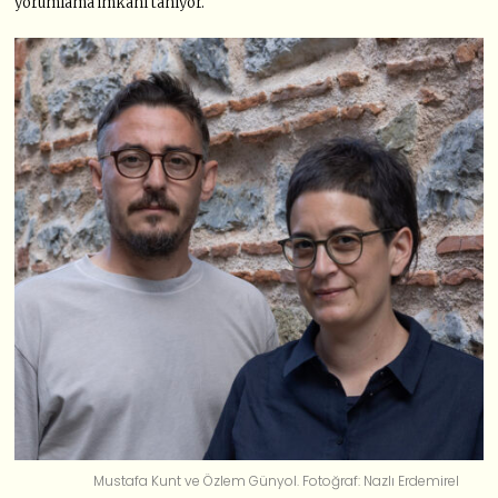
yorumlama imkânı tanıyor.
Mustafa Kunt ve Özlem Günyol. Fotoğraf: Nazlı Erdemirel