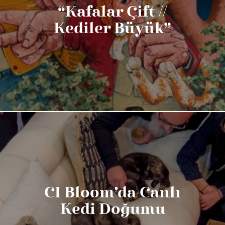
“Kafalar Çift //
Kediler Büyük”
CI Bloom’da Canlı
Kedi Doğumu