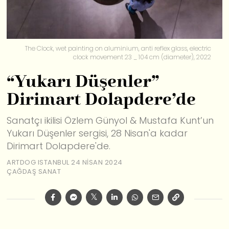
The Clock, wet painting on aluminium, anti reflex glass, electric
clock movement 23 _ 104 cm (diameter), 2022
“Yukarı Düşenler”
Dirimart Dolapdere’de
Sanatçı ikilisi Özlem Günyol & Mustafa Kunt’un
Yukarı Düşenler sergisi, 28 Nisan'a kadar
Dirimart Dolapdere'de.
ARTDOG ISTANBUL
24 NISAN 2024
ÇAĞDAŞ SANAT