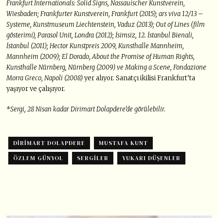
Frankfurt
Internationals: Solid Signs, Nassauischer Kunstverein,
Wiesbaden; Frankfurter Kunstverein,
Frankfurt (2015); ars viva 12/13 –
Systeme, Kunstmuseum Liechtenstein, Vaduz (2013); Out of
Lines (film
gösterimi), Parasol Unit, Londra (2012); İsimsiz, 12. İstanbul Bienali,
İstanbul (2011);
Hector Kunstpreis 2009, Kunsthalle Mannheim,
Mannheim (2009); El Dorado, About the Promise
of Human Rights,
Kunsthalle Nürnberg, Nürnberg (2009) ve Making a Scene, Fondazione
Morra
Greco, Napoli (2008)
yer alıyor. Sanatçı ikilisi Frankfurt’ta
yaşıyor ve çalışıyor.
*Sergi, 28 Nisan kadar Dirimart Dolapdere’de görülebilir.
DIRIMART DOLAPDERE
MUSTAFA KUNT
ÖZLEM GÜNYOL
SERGILER
YUKARI DÜŞENLER