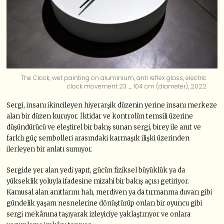
The Clock, wet painting on aluminium, anti reflex glass, electric
clock movement 23 _ 104 cm (diameter), 2022
Sergi, insanı ikincileyen hiyerarşik düzenin yerine insanı merkeze
alan bir düzen kuruyor. İktidar ve kontrolün temsili üzerine
düşündürücü ve eleştirel bir bakış sunan sergi, birey ile anıt ve
farklı güç sembolleri arasındaki karmaşık ilişki üzerinden
ilerleyen bir anlatı sunuyor.
Sergide yer alan yedi yapıt, gücün fiziksel büyüklük ya da
yükseklik yoluyla ifadesine mizahi bir bakış açısı getiriyor.
Kamusal alan anıtlarını halı, merdiven ya da tırmanma duvarı gibi
gündelik yaşam nesnelerine dönüştürüp onları bir oyuncu gibi
sergi mekânına taşıyarak izleyiciye yaklaştırıyor ve onlara