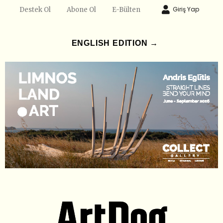
Giriş Yap
Destek Ol
Abone Ol
E-Bülten
ENGLISH EDITION →