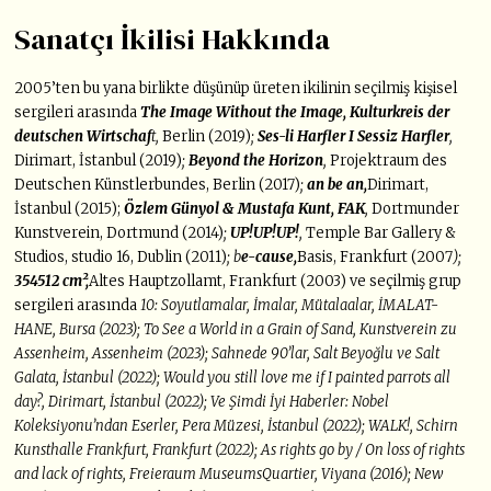
Sanatçı İkilisi Hakkında
2005’ten bu yana birlikte düşünüp üreten ikilinin seçilmiş kişisel
sergileri arasında
The
Image Without the Image, Kulturkreis der
deutschen Wirtschaf
t,
Berlin (2019)
;
Ses-li Harfler I Sessiz Harfler
,
Dirimart, İstanbul (2019)
;
Beyond the Horizon
,
Projektraum des
Deutschen Künstlerbundes, Berlin (2017)
;
an be an,
Dirimart,
İstanbul (2015);
Özlem Günyol & Mustafa Kunt, FAK
,
Dortmunder
Kunstverein, Dortmund (2014)
;
UP!UP!UP!
,
Temple Bar Gallery &
Studios, studio 16, Dublin (2011)
; b
e-cause,
Basis, Frankfurt (2007
);
354512 cm²,
Altes Hauptzollamt, Frankfurt (2003) ve seçilmiş grup
sergileri arasında
10: Soyutlamalar, İmalar, Mütalaalar, İMALAT-
HANE,
Bursa (2023); To See a World in a Grain of Sand, Kunstverein zu
Assenheim, Assenheim (2023);
Sahnede 90’lar, Salt Beyoğlu ve Salt
Galata, İstanbul (2022); Would you still love me if I painted
parrots all
day?, Dirimart, İstanbul (2022); Ve Şimdi İyi Haberler: Nobel
Koleksiyonu’ndan Eserler,
Pera Müzesi, İstanbul (2022); WALK!, Schirn
Kunsthalle Frankfurt, Frankfurt (2022); As rights go by
/ On loss of rights
and lack of rights, Freieraum MuseumsQuartier, Viyana (2016); New