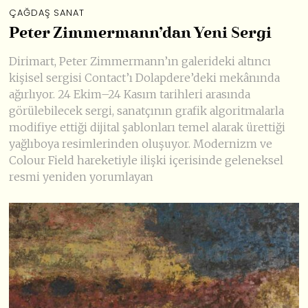
ÇAĞDAŞ SANAT
Peter Zimmermann’dan Yeni Sergi
Dirimart, Peter Zimmermann’ın galerideki altıncı
kişisel sergisi Contact’ı Dolapdere’deki mekânında
ağırlıyor. 24 Ekim–24 Kasım tarihleri arasında
görülebilecek sergi, sanatçının grafik algoritmalarla
modifiye ettiği dijital şablonları temel alarak ürettiği
yağlıboya resimlerinden oluşuyor. Modernizm ve
Colour Field hareketiyle ilişki içerisinde geleneksel
resmi yeniden yorumlayan