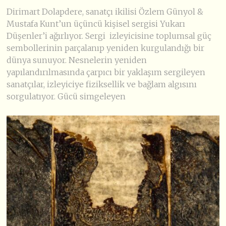
Dirimart Dolapdere, sanatçı ikilisi Özlem Günyol &
Mustafa Kunt’un üçüncü kişisel sergisi Yukarı
Düşenler’i ağırlıyor. Sergi izleyicisine toplumsal güç
sembollerinin parçalanıp yeniden kurgulandığı bir
dünya sunuyor. Nesnelerin yeniden
yapılandırılmasında çarpıcı bir yaklaşım sergileyen
sanatçılar, izleyiciye fiziksellik ve bağlam algısını
sorgulatıyor. Gücü simgeleyen