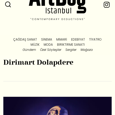
ÇAĞDAŞ SANAT
SINEMA
MIMARI
EDEBIYAT
TIYATRO
MÜZIK
MODA
BIRIKTIRME SANATI
Gündem
Özel Söyleşiler
Sergiler
Mağaza
Dirimart Dolapdere