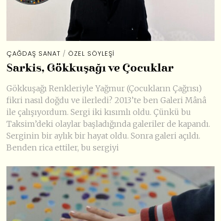
ÇAĞDAŞ SANAT
/
ÖZEL SÖYLEŞI
Sarkis, Gökkuşağı ve Çocuklar
Gökkuşağı Renkleriyle Yağmur (Çocukların Çağrısı)
fikri nasıl doğdu ve ilerledi? 2013’te ben Galeri Mânâ
ile çalışıyordum. Sergi iki kısımlı oldu. Çünkü bu
Taksim’deki olaylar başladığında galeriler de kapandı.
Serginin bir aylık bir hayat oldu. Sonra galeri açıldı.
Benden rica ettiler, bu sergiyi