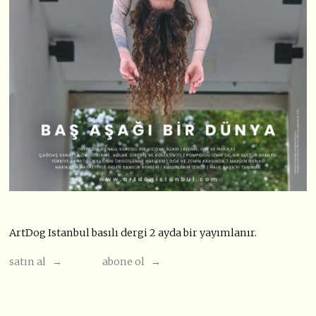
ArtDog Istanbul basılı dergi 2 ayda bir yayımlanır.
satın al →
abone ol →