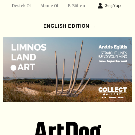
Giriş Yap
Destek Ol
Abone Ol
E-Bülten
ENGLISH EDITION →