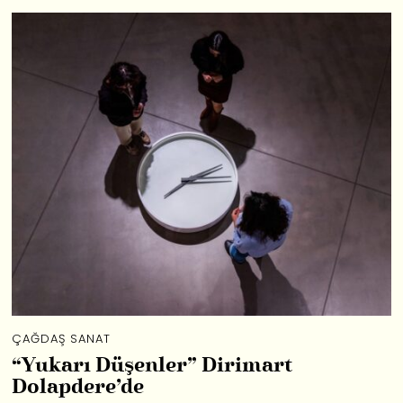
ÇAĞDAŞ SANAT
“Yukarı Düşenler” Dirimart
Dolapdere’de