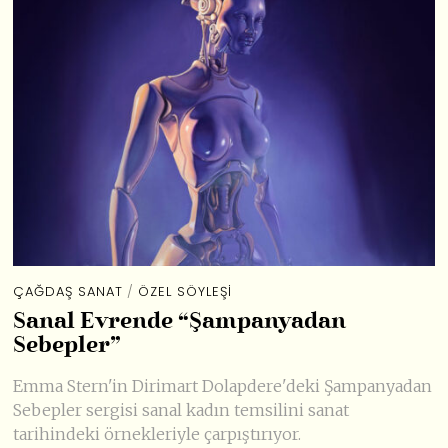
ÇAĞDAŞ SANAT
/
ÖZEL SÖYLEŞI
Sanal Evrende “Şampanyadan
Sebepler”
Emma Stern'in Dirimart Dolapdere'deki Şampanyadan
Sebepler sergisi sanal kadın temsilini sanat
tarihindeki örnekleriyle çarpıştırıyor.