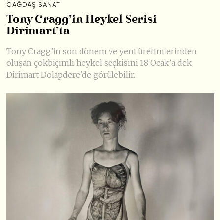
ÇAĞDAŞ SANAT
Tony Cragg’in Heykel Serisi
Dirimart’ta
Tony Cragg’in son dönem ve yeni üretimlerinden
oluşan çokbiçimli heykel seçkisini 18 Ocak’a dek
Dirimart Dolapdere'de görülebilir.