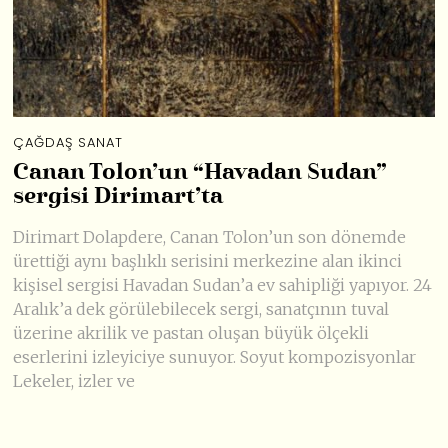
ÇAĞDAŞ SANAT
Canan Tolon’un “Havadan Sudan”
sergisi Dirimart’ta
Dirimart Dolapdere, Canan Tolon’un son dönemde
ürettiği aynı başlıklı serisini merkezine alan ikinci
kişisel sergisi Havadan Sudan’a ev sahipliği yapıyor. 24
Aralık’a dek görülebilecek sergi, sanatçının tuval
üzerine akrilik ve pastan oluşan büyük ölçekli
eserlerini izleyiciye sunuyor. Soyut kompozisyonlar
Lekeler, izler ve