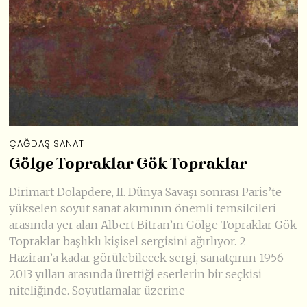
ÇAĞDAŞ SANAT
Gölge Topraklar Gök Topraklar
Dirimart Dolapdere, II. Dünya Savaşı sonrası Paris’te
yükselen soyut sanat akımının önemli temsilcileri
arasında yer alan Albert Bitran’ın Gölge Topraklar Gök
Topraklar başlıklı kişisel sergisini ağırlıyor. 2
Haziran’a kadar görülebilecek sergi, sanatçının 1956–
2013 yılları arasında ürettiği eserlerin bir seçkisi
niteliğinde. Soyutlamalar üzerine