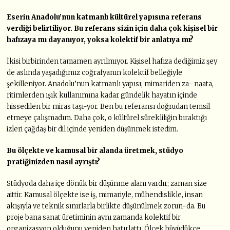
Eserin Anadolu’nun katmanlı kültürel yapısına referans
verdiği belirtiliyor. Bu referans sizin için daha çok kişisel bir
hafızaya mı dayanıyor, yoksa kolektif bir anlatıya mı?
İkisi birbirinden tamamen ayrılmıyor. Kişisel hafıza dediğimiz şey
de aslında yaşadığımız coğrafyanın kolektif belleğiyle
şekilleniyor. Anadolu’nun katmanlı yapısı; mimariden za- naata,
ritimlerden ışık kullanımına kadar gündelik hayatın içinde
hissedilen bir miras taşı-yor. Ben bu referansı doğrudan temsil
etmeye çalışmadım. Daha çok, o kültürel sürekliliğin bıraktığı
izleri çağdaş bir dil içinde yeniden düşünmek istedim.
Bu ölçekte ve kamusal bir alanda üretmek, stüdyo
pratiğinizden nasıl ayrıştı?
Stüdyoda daha içe dönük bir düşünme alanı vardır; zaman size
aittir. Kamusal ölçekte ise iş, mimariyle, mühendislikle, insan
akışıyla ve teknik sınırlarla birlikte düşünülmek zorun-da. Bu
proje bana sanat üretiminin aynı zamanda kolektif bir
organizasyon olduğunu yeniden hatırlattı. Ölçek büyüdükçe,