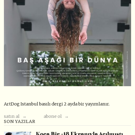
ArtDog Istanbul basılı dergi 2 ayda bir yayımlanır.
satın al →
abone ol →
SON YAZILAR
Koca Bir +18 Ekranıyla Açılmıştı