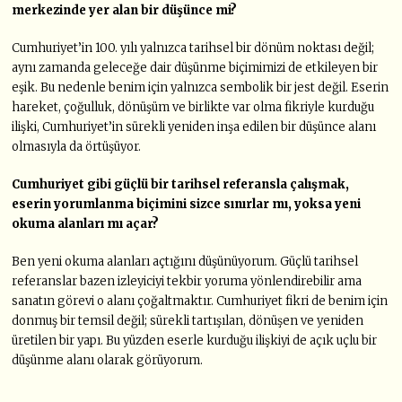
merkezinde yer alan bir düşünce mi?
Cumhuriyet’in 100. yılı yalnızca tarihsel bir dönüm noktası değil;
aynı zamanda geleceğe dair düşünme biçimimizi de etkileyen bir
eşik. Bu nedenle benim için yalnızca sembolik bir jest değil. Eserin
hareket, çoğulluk, dönüşüm ve birlikte var olma fikriyle kurduğu
ilişki, Cumhuriyet’in sürekli yeniden inşa edilen bir düşünce alanı
olmasıyla da örtüşüyor.
Cumhuriyet gibi güçlü bir tarihsel referansla çalışmak,
eserin yorumlanma biçimini sizce sınırlar mı, yoksa yeni
okuma alanları mı açar?
Ben yeni okuma alanları açtığını düşünüyorum. Güçlü tarihsel
referanslar bazen izleyiciyi tekbir yoruma yönlendirebilir ama
sanatın görevi o alanı çoğaltmaktır. Cumhuriyet fikri de benim için
donmuş bir temsil değil; sürekli tartışılan, dönüşen ve yeniden
üretilen bir yapı. Bu yüzden eserle kurduğu ilişkiyi de açık uçlu bir
düşünme alanı olarak görüyorum.