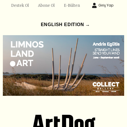
Giriş Yap
Destek Ol
Abone Ol
E-Bülten
ENGLISH EDITION →