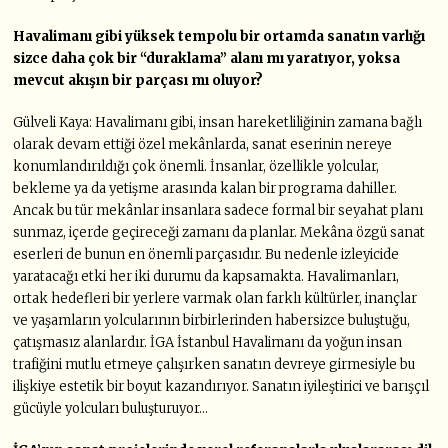
Havalimanı gibi yüksek tempolu bir ortamda sanatın varlığı
sizce daha çok bir “duraklama” alanı mı yaratıyor, yoksa
mevcut akışın bir parçası mı oluyor?
Gülveli Kaya: Havalimanı gibi, insan hareketliliğinin zamana bağlı
olarak devam ettiği özel mekânlarda, sanat eserinin nereye
konumlandırıldığı çok önemli. İnsanlar, özellikle yolcular,
bekleme ya da yetişme arasında kalan bir programa dahiller.
Ancak bu tür mekânlar insanlara sadece formal bir seyahat planı
sunmaz, içerde geçireceği zamanı da planlar. Mekâna özgü sanat
eserleri de bunun en önemli parçasıdır. Bu nedenle izleyicide
yaratacağı etki her iki durumu da kapsamakta. Havalimanları,
ortak hedefleri bir yerlere varmak olan farklı kültürler, inançlar
ve yaşamların yolcularının birbirlerinden habersizce buluştuğu,
çatışmasız alanlardır. İGA İstanbul Havalimanı da yoğun insan
trafiğini mutlu etmeye çalışırken sanatın devreye girmesiyle bu
ilişkiye estetik bir boyut kazandırıyor. Sanatın iyileştirici ve barışçıl
gücüyle yolcuları buluşturuyor…