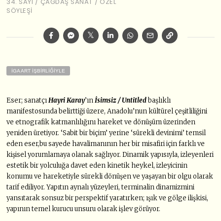
34. SAYI
/
ÇAĞDAŞ SANAT
/
ÖZEL
SÖYLEŞI
İGA ART İŞBİRLİĞİYLE
Eser; sanatçı
Hayri Karay
’ın
İsimsiz / Untitled
başlıklı
manifestosunda belirttiği üzere, Anadolu’nun kültürel çeşitliliğini
ve etnografik katmanlılığını hareket ve dönüşüm üzerinden
yeniden üretiyor. ‘Sabit bir biçim’ yerine ‘sürekli devinimi’ temsil
eden eser,bu sayede havalimanının her bir misafiri için farklı ve
kişisel yorumlamaya olanak sağlıyor. Dinamik yapısıyla, izleyenleri
estetik bir yolculuğa davet eden kinetik heykel, izleyicinin
konumu ve hareketiyle sürekli dönüşen ve yaşayan bir olgu olarak
tarif ediliyor. Yapıtın aynalı yüzeyleri, terminalin dinamizmini
yansıtarak sonsuz bir perspektif yaratırken; ışık ve gölge ilişkisi,
yapının temel kurucu unsuru olarak işlev görüyor.