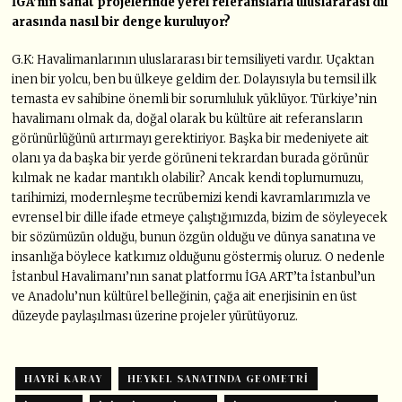
İGA’nın sanat projelerinde yerel
referanslarla uluslararası dil
arasında
nasıl bir denge kuruluyor?
G.K: Havalimanlarının uluslararası bir temsiliyeti vardır. Uçaktan
inen bir yolcu, ben bu ülkeye geldim der. Dolayısıyla bu temsil ilk
temasta ev sahibine önemli bir sorumluluk yüklüyor. Türkiye’nin
havalimanı olmak da, doğal olarak bu kültüre ait referansların
görünürlüğünü artırmayı gerektiriyor. Başka bir medeniyete ait
olanı ya da başka bir yerde görüneni tekrardan burada görünür
kılmak ne kadar mantıklı olabilir? Ancak kendi toplumumuzu,
tarihimizi, modernleşme tecrübemizi kendi kavramlarımızla ve
evrensel bir dille ifade etmeye çalıştığımızda, bizim de söyleyecek
bir sözümüzün olduğu, bunun özgün olduğu ve dünya sanatına ve
insanlığa böylece katkımız olduğunu göstermiş oluruz. O nedenle
İstanbul Havalimanı’nın sanat platformu İGA ART’ta İstanbul’un
ve Anadolu’nun kültürel belleğinin, çağa ait enerjisinin en üst
düzeyde paylaşılması üzerine projeler yürütüyoruz.
HAYRI KARAY
HEYKEL SANATINDA GEOMETRI