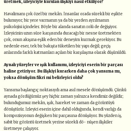
üretmek, izleyiciyle kurulan ilişkiyi nasıl etkiliyor?
Havalimanı çok özel bir mekân. İnsanlar orada sürekli bir eşikte
bulunuyor; bir yere varmanın ya da bir yerden ayrılmanın
psikolojisi içindeler. Böyle bir alanda sanatın rolü de değişiyor.
İzleyicinin uzun süre karşısında duracağı bir nesne üretmekten
çok, onun akışına eşlik eden bir deneyim kurmak gerekiyor. Bu
nedenle eser, tek bir bakışta tüketilen bir yapı değil; geçiş
anlarında farklı katmanları açılan bir karşılaşma olarak düşünüldü.
Aynalı yüzeyler ve ışık kullanımı, izleyiciyi eserin bir parçası
haline getiriyor. Bu ilişkiyi kurarken daha çok yansıma mı,
yoksa dönüşüm fikri mi belirleyici oldu?
Yansıma başlangıç noktasıydı ama asıl mesele dönüşümdü. Çünkü
aynada gördüğümüz şey hiçbir zaman yalnızca kendimiz değildir;
bulunduğumuz mekân, ışık, hareket ve zaman da görüntüyü
dönüştürür. İzleyici eserin içine dahil olduğunda, kendi varlığı da
kompozisyonun değişken bir parçasına dönüşüyor. Bu yüzden iş,
sabit bir görüntü üretmek yerine sürekli dö- nüşen ilişkiler
üretmeye çalışıyor.