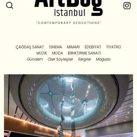
ÇAĞDAŞ SANAT
SINEMA
MIMARI
EDEBIYAT
TIYATRO
MÜZIK
MODA
BIRIKTIRME SANATI
Gündem
Özel Söyleşiler
Sergiler
Mağaza