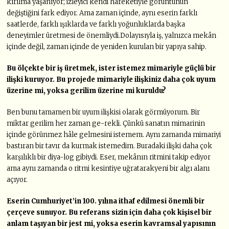
kırılma yaşanıyor; izleyici kendi hareketiyle görüntünün
değiştiğini fark ediyor. Ama zaman içinde, aynı eserin farklı
saatlerde, farklı ışıklarda ve farklı yoğunluklarda başka
deneyimler üretmesi de önemliydi.Dolayısıyla iş, yalnızca mekân
içinde değil, zaman içinde de yeniden kurulan bir yapıya sahip.
Bu ölçekte bir iş üretmek, ister istemez mimariyle güçlü bir
ilişki kuruyor. Bu projede mimariyle ilişkiniz daha çok uyum
üzerine
mi, yoksa gerilim üzerine mi kuruldu?
Ben bunu tamamen bir uyum ilişkisi olarak görmüyorum. Bir
miktar gerilim her zaman ge-rekli. Çünkü sanatın mimarinin
içinde görünmez hâle gelmesini istemem. Aynı zamanda mimariyi
bastıran bir tavır da kurmak istemedim. Buradaki ilişki daha çok
karşılıklı bir diya-log gibiydi. Eser, mekânın ritmini takip ediyor
ama aynı zamanda o ritmi kesintiye uğratarakyeni bir algı alanı
açıyor.
Eserin Cumhuriyet’in 100. yılına
ithaf edilmesi önemli bir
çerçeve
sunuyor. Bu referans sizin için daha
çok kişisel bir
anlam taşıyan bir jest
mi, yoksa eserin kavramsal yapısının