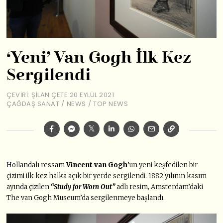
‘Yeni’ Van Gogh İlk Kez
Sergilendi
ÇEVIRI: ŞILAN ÇETE
20 EYLÜL 2021
ÇAĞDAŞ SANAT
/
NEWS
/
TOP NEWS
H
ollandalı ressam
Vincent van Gogh
’un yeni keşfedilen bir
çizimi ilk kez halka açık bir yerde sergilendi. 1882 yılının kasım
ayında çizilen
“Study for Worn Out”
adlı resim, Amsterdam’daki
The van Gogh Museum’da sergilenmeye başlandı.