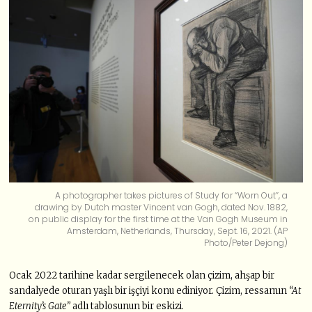
A photographer takes pictures of Study for “Worn Out”, a
drawing by Dutch master Vincent van Gogh, dated Nov. 1882,
on public display for the first time at the Van Gogh Museum in
Amsterdam, Netherlands, Thursday, Sept. 16, 2021. (AP
Photo/Peter Dejong)
Ocak 2022 tarihine kadar sergilenecek olan çizim, ahşap bir
sandalyede oturan yaşlı bir işçiyi konu ediniyor. Çizim, ressamın
“At
Eternity’s Gate”
adlı tablosunun bir eskizi.