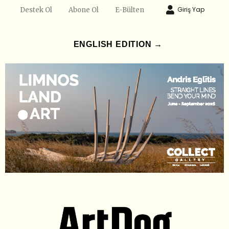
Giriş Yap
Destek Ol
Abone Ol
E-Bülten
ENGLISH EDITION →