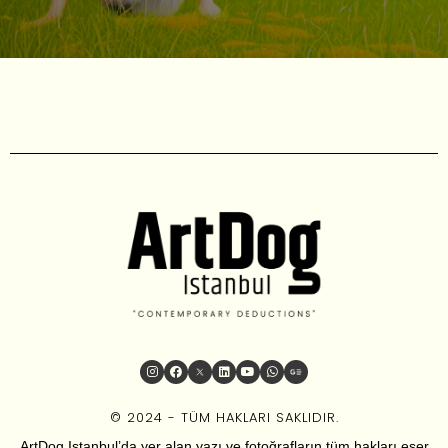
© 2024 - TÜM HAKLARI SAKLIDIR.
ArtDog Istanbul’da yer alan yazı ve fotoğrafların tüm hakları eser