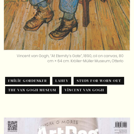
Vincent van Gogh, “At Eternity’s Gate”, 1890, oil on canvas, 80
cm × 64 cm. Kröller-Müller Museum, Otterlo
EMILIE GORDENKER
LAHEY
STUDY FOR WORN OUT
THE VAN GOGH MUSEUM
VINCENT VAN GOGH