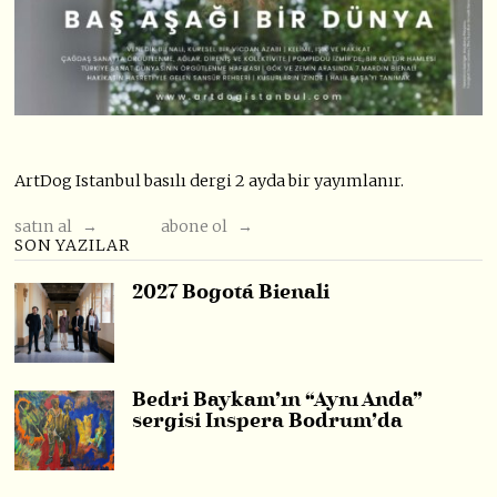
ArtDog Istanbul basılı dergi 2 ayda bir yayımlanır.
satın al →
abone ol →
SON YAZILAR
2027 Bogotá Bienali
Bedri Baykam’ın “Aynı Anda”
sergisi Inspera Bodrum’da