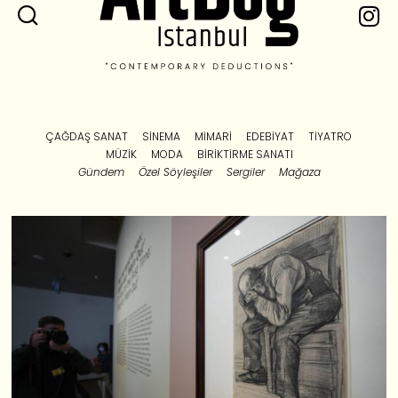
ÇAĞDAŞ SANAT
SINEMA
MIMARI
EDEBIYAT
TIYATRO
MÜZIK
MODA
BIRIKTIRME SANATI
Gündem
Özel Söyleşiler
Sergiler
Mağaza