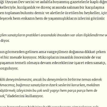
diği Uyuyan Dev serisi ve asfaltla boyanmış gazetelerle kaplı diğe
elleriyle, kırılganlık ve direnç arasında salınan bir karşılaşma
n toplanan buluntu demir ve aletlerle üretilen bu heykeller, içi
birleşerek hem enkazın hem de yaşanmışlıkların izlerini görünür
çilen sanatçıların pratikleri arasındaki önceden var olan ilişkilendirme v
”
diyor.
amın görmezden gelinen ama vazgeçilmez doğasına dikkat çeken
irel bir mesafe koyuyor. Mikropların insanlık öncesinde de var
 yaşamın temeli olmaya devam edeceklerine işaret eden sanatçı,
orguluyor.
çeklik deneyimlemesini, ancak bu deneyimlerin birbirine temas ederek
Amacımız, bağımsız sanatçıların özerk seslerini korurken, mekânın
nüştürmek; izleyicinin bu çok sesli yapıyı hem parça parça hem de
mak,”
ifadelerini kullanıyor.