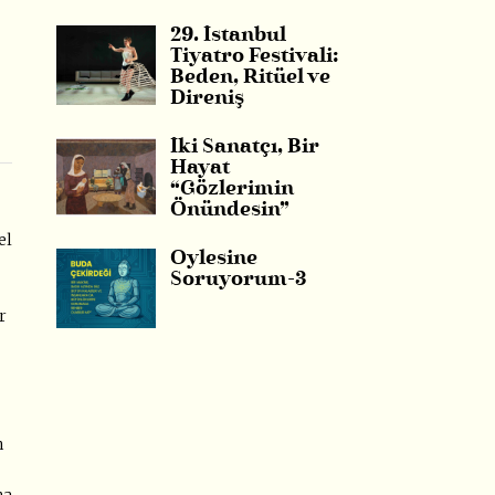
29. İstanbul
Tiyatro Festivali:
Beden, Ritüel ve
Direniş
İki Sanatçı, Bir
Hayat
“Gözlerimin
Önündesin”
el
Öylesine
Soruyorum-3
r
n
na