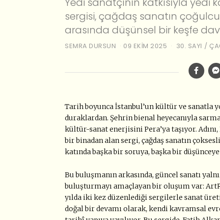
Yedi sanatçının katkısıyla yedi ka
sergisi, çağdaş sanatın çoğulcu 
arasında düşünsel bir keşfe dav
SEMRA DURSUN
09 EKIM 2025
30. SAYI
/
ÇA
Tarih boyunca İstanbul’un kültür ve sanatla 
duraklardan. Şehrin bienal heyecanıyla sarm
kültür-sanat enerjisini Pera’ya taşıyor. Adını
bir binadan alan sergi, çağdaş sanatın çoksesl
katında başka bir soruya, başka bir düşünceye 
Bu buluşmanın arkasında, güncel sanatı yalnız
buluşturmayı amaçlayan bir oluşum var: ArtRe
yılda iki kez düzenlediği sergilerle sanat üre
doğal bir devamı olarak, kendi kavramsal evre
tarihî yapıya yayılıyor. Bu sergide, Fatih Alk