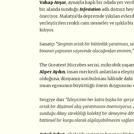
Vahap Avşar
, aynayla kaplı bir odada yer ver
bir alanda sunduğu
Infestation
adlı domuz heyk
öneriyor. Malatya’da depremde yıkılan evlerde
yerleştirilen renkli cam nesneler ve ışıkla 
kılıyor.
Sanatçı
“Serginin ortak bir bütünlük yaratması, se
binanın yapısının sayesinde olacağından eminim,
The Greatest Microbes serisi, mikrobik yaş
Alper Aydın
, insan merkezli anlatılara eleşt
olduğuna, dünyanın son bulması hâlinde dahi
insan egosunun büyüttüğü önem duygusunu s
Sergiye dair
“İzleyicinin her katta başka bir ger
ortak bir düşünsel akış yaratmasını önemsiyoruz. 
sunduğu dikey sürekliliği kolektif bir deneyime dö
bütünsel bir kurgu olarak algılayabilmesini sağla