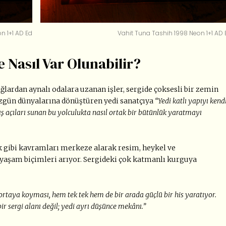
n 1+1 AD Ed
Vahit Tuna Tashih 1998 Neon 1+1 AD 
 Nasıl Var Olunabilir?
ardan aynalı odalara uzanan işler, sergide çoksesli bir zemin
 özgün dünyalarına dönüştüren yedi sanatçıya
“Yedi katlı yapıyı kend
kış açıları sunan bu yolculukta nasıl ortak bir bütünlük yaratmayı
k gibi kavramları merkeze alarak resim, heykel ve
f yaşam biçimleri arıyor. Sergideki çok katmanlı kurguya
 ortaya koyması, hem tek tek hem de bir arada güçlü bir his yaratıyor.
bir sergi alanı değil; yedi ayrı düşünce mekânı.”