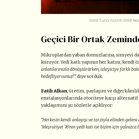
Vahit Tuna Tashih 1998 Neo
Geçici Bir Ortak Zeminde
Mikroplardan yaban domuzlarına, simyevi dağl
kuruyor. Yedi katlı yapının her katını, kendi
anlatılarınızla dönüştürürken, izleyiciye farklı ba
hedefliyorsunuz?”
diye sorduk.
Fatih Alkan
, üretim, paylaşım ve diğerkâmlı
enstalasyonlarında otoriteye karşı alternati
yaklaşımını şu sözlerle açıklıyor:
“Herkesin kendi anlayışı ve tarzıyla elinden geleni
‘Meşrutiyet 76’nın yedi katı ise bizim için yalnızca 