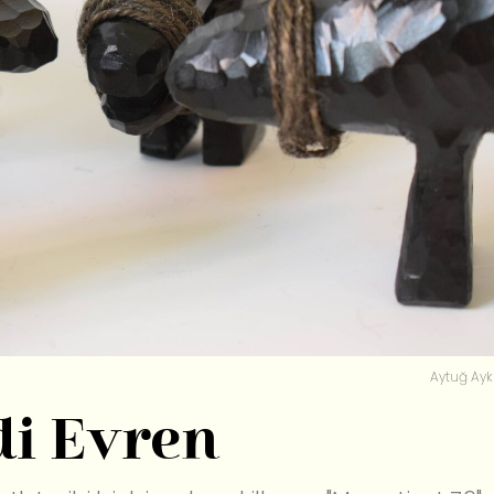
Aytuğ Ayk
di Evren