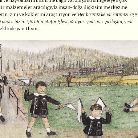
ı ve hayvanların birbirine bağlı varoluşunu simgeleyen çok
lir malzemeler aracılığıyla insan-doğa ilişkisini merkezine
in izini ve köklerini araştırıyor. Ve
“Her birimiz kendi katımızı kişis
yapısı bizim için bir metafor işlevi görüyor: yedi ayrı yaklaşım, yedi
eklinde yanıtlıyor.