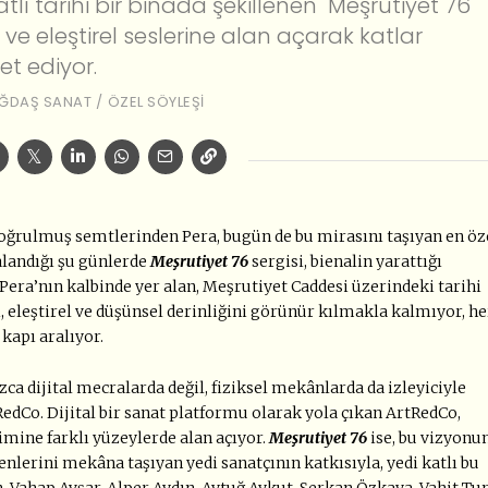
tlı tarihi bir binada şekillenen "Meşrutiyet 76"
ve eleştirel seslerine alan açarak katlar
et ediyor.
ĞDAŞ SANAT
/
ÖZEL SÖYLEŞI
yoğrulmuş semtlerinden Pera, bugün de bu mirasını taşıyan en öz
alandığı şu günlerde
Meşrutiyet 76
sergisi, bienalin yarattığı
, Pera’nın kalbinde yer alan, Meşrutiyet Caddesi üzerindeki tarihi
i, eleştirel ve düşünsel derinliğini görünür kılmakla kalmıyor, he
kapı aralıyor.
ca dijital mecralarda değil, fiziksel mekânlarda da izleyiciyle
dCo. Dijital bir sanat platformu olarak yola çıkan ArtRedCo,
timine farklı yüzeylerde alan açıyor.
Meşrutiyet 76
ise, bu vizyonu
nlerini mekâna taşıyan yedi sanatçının katkısıyla, yedi katlı bu
an, Vahap Avşar, Alper Aydın, Aytuğ Aykut, Serkan Özkaya, Vahit Tu