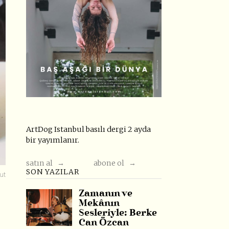
ArtDog Istanbul basılı dergi 2 ayda
bir yayımlanır.
satın al →
abone ol →
SON YAZILAR
ut
Zamanın ve
Mekânın
Sesleriyle: Berke
Can Özcan