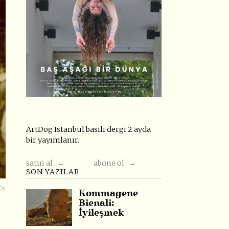
ArtDog Istanbul basılı dergi 2 ayda
bir yayımlanır.
satın al →
abone ol →
SON YAZILAR
öy
Kommagene
Bienali:
İyileşmek