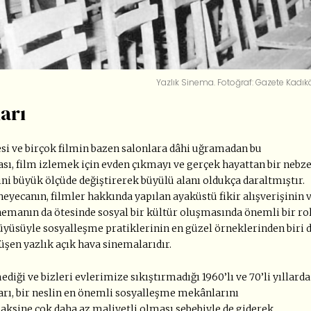
Yazlık Sinema. Fotoğraf: Gazete Kadık
arı
si ve birçok filmin bazen salonlara dâhi uğramadan bu
sı, film izlemek için evden çıkmayı ve gerçek hayattan bir nebz
ni büyük ölçüde değiştirerek büyülü alanı oldukça daraltmıştır.
yecanın, filmler hakkında yapılan ayaküstü fikir alışverişinin 
inemanın da ötesinde sosyal bir kültür oluşmasında önemli bir ro
yüsüyle sosyalleşme pratiklerinin en güzel örneklerinden biri 
şen yazlık açık hava sinemalarıdır.
iği ve bizleri evlerimize sıkıştırmadığı 1960’lı ve 70’li yıllarda
arı, bir neslin en önemli sosyalleşme mekânlarını
aksine çok daha az maliyetli olması sebebiyle de giderek