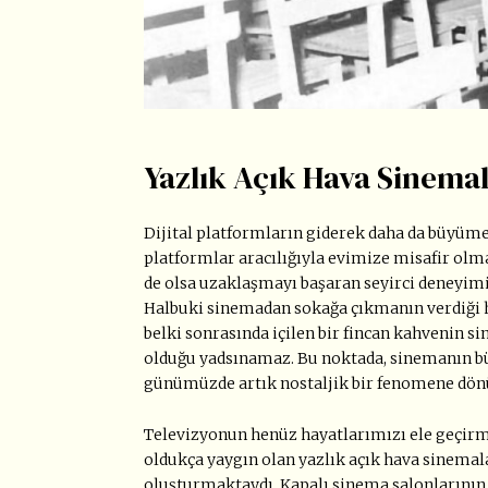
Yazlık Açık Hava Sinemal
Dijital platformların giderek daha da büyüme
platformlar aracılığıyla evimize misafir olma
de olsa uzaklaşmayı başaran seyirci deneyimi
Halbuki sinemadan sokağa çıkmanın verdiği he
belki sonrasında içilen bir fincan kahvenin s
olduğu yadsınamaz. Bu noktada, sinemanın bü
günümüzde artık nostaljik bir fenomene dönü
Televizyonun henüz hayatlarımızı ele geçirmed
oldukça yaygın olan yazlık açık hava sinemal
oluşturmaktaydı. Kapalı sinema salonlarının 