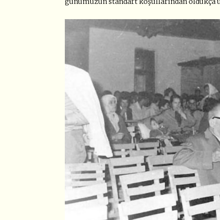
günümüzün standart koşullarından oldukça u