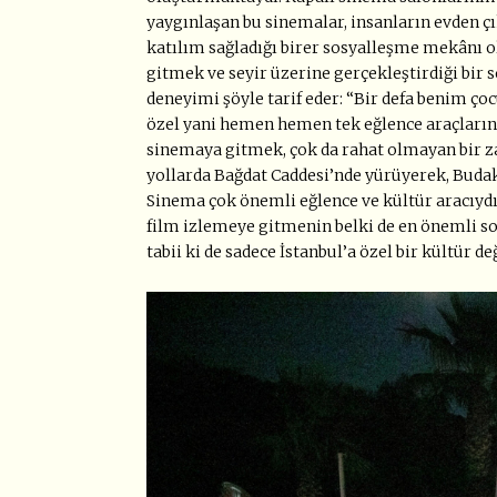
yaygınlaşan bu sinemalar, insanların evden çık
katılım sağladığı birer sosyalleşme mekânı o
gitmek ve seyir üzerine gerçekleştirdiği bir s
deneyimi şöyle tarif eder: “Bir defa benim c
özel yani hemen hemen tek eğlence araçlarınd
sinemaya gitmek, çok da rahat olmayan bir zam
yollarda Bağdat Caddesi’nde yürüyerek, Budak’a
Sinema çok önemli eğlence ve kültür aracıyd
film izlemeye gitmenin belki de en önemli s
tabii ki de sadece İstanbul’a özel bir kültür değ