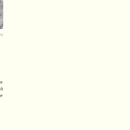
öy
e
ve
lü
de