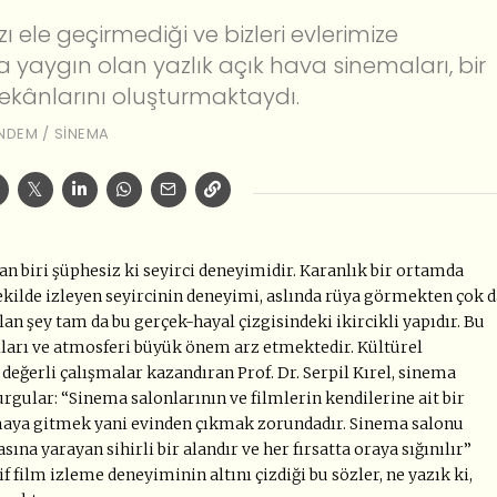
 ele geçirmediği ve bizleri evlerimize
arda yaygın olan yazlık açık hava sinemaları, bir
ekânlarını oluşturmaktaydı.
NDEM
/
SINEMA
 biri şüphesiz ki seyirci deneyimidir. Karanlık bir ortamda
ekilde izleyen seyircinin deneyimi, aslında rüya görmekten çok d
lan şey tam da bu gerçek-hayal çizgisindeki ikircikli yapıdır. Bu
lları ve atmosferi büyük önem arz etmektedir. Kültürel
değerli çalışmalar kazandıran Prof. Dr. Serpil Kırel, sinema
gular: “Sinema salonlarının ve filmlerin kendilerine ait bir
nemaya gitmek yani evinden çıkmak zorundadır. Sinema salonu
ına yarayan sihirli bir alandır ve her fırsatta oraya sığınılır”
f film izleme deneyiminin altını çizdiği bu sözler, ne yazık ki,