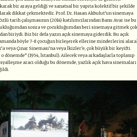
arak bir araya geldiği ve sanatsal bir yapıta kolektif bir şekilde
larak dikkat çekmektedir. Prof. Dr. Hasan Akbulut’un sinemaya
özlü tarih çalışmasının (2014) katılımcılarından Banu Avar ise bu
̧ocukluğumdan sonra ve çocukluğumdan beri sinemaya gitmek ço
an biriydi. Biz bir defa yazın açık sinemaya giderdik. Bu açık
anda böyle 7-8 çocuğun birleşerek ellerine minderlerini alara
 veya Çınar Sineması’na veya İkizler’e, çok büyük bir keyifti.
ı o dönemde” (1954, İstanbul). Ailecek veya arkadaşlarla toplanıp
osyalleşme aracı olduğu bu dönemde, yazlık açık hava sinemaları
ildi.