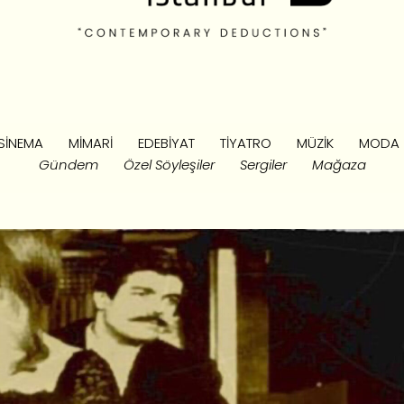
SINEMA
MIMARI
EDEBIYAT
TIYATRO
MÜZIK
MODA
Gündem
Özel Söyleşiler
Sergiler
Mağaza