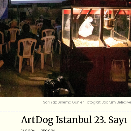
Sarı Yaz Sinema Günleri Fotoğraf: Bodrum Belediye
ArtDog Istanbul 23. Sayı