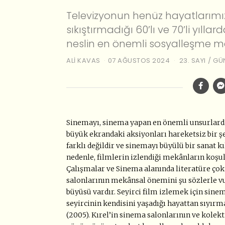
Televizyonun henüz hayatlarımızı
sıkıştırmadığı 60’lı ve 70’li yıll
neslin en önemli sosyalleşme m
ALI KAVAS
07 AĞUSTOS 2024
23. SAYI
/
GÜ
Sinemayı, sinema yapan en önemli unsurlardan
büyük ekrandaki aksiyonları hareketsiz bir ş
farklı değildir ve sinemayı büyülü bir sanat kı
nedenle, filmlerin izlendiği mekânların koşu
Çalışmalar ve Sinema alanında literatüre çok 
salonlarının mekânsal önemini şu sözlerle vur
büyüsü vardır. Seyirci film izlemek için si
seyircinin kendisini yaşadığı hayattan sıyırmas
(2005). Kırel’in sinema salonlarının ve kolekti