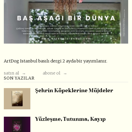
ArtDog Istanbul basılı dergi 2 ayda bir yayımlanır.
satın al →
abone ol →
SON YAZILAR
Şehrin Köpeklerine Müjdeler
Yüzleşme, Tutunma, Kayıp