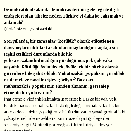
Demokratik olsalar da demokrasilerinin geleceği ile ilgili
endişeleri olan ülkeler
neden Türkiye’yi daha iyi çalışmalı ve
anlamalı?
Çünkü biz en iyisini yaptık!
Son yıllarda, bir zamanlar “kötülük” olarak etiketlenen
davranışların iktidar
tarafından onaylandığını, açıkça suç
teşkil ettikleri durumlarda bile hiç
yoksa
cezalandırılmadığını gördüğümüz pek çok vaka
yaşadık. Kötülüğü övünülecek,
övülecek bir nitelik olarak
görenlere bile şahit olduk. Muhafazakâr popülizm
için ahlak
ne demek ve nasıl bir işlev görüyor? Bu aracı
muhafazakâr
popülizmin elinden almanın, geri talep
etmenin bir yolu var mı?
İnat etmek. Vicdanlı kalmakta inat etmek. Başka bir yolu yok.
Kaldı ki hadise muhafazakârlıkla ilgili değil, muhafazakârlık bir
araç sadece. Bizim yaşadığımız, bütün dünyanın yaşadığı bir ahlaki
çöküş temelinde neo-liberalizmin bize dayattığı değerler
sistemiyle ilgili. Ve şimdi göreceğiz ki iklim kriziyle, dev yer