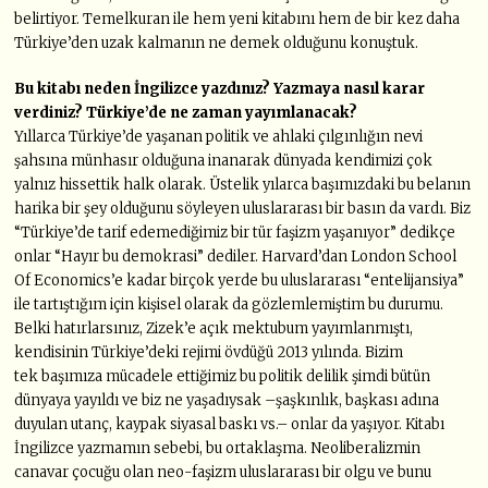
belirtiyor. Temelkuran ile hem yeni kitabını hem de bir kez daha
Türkiye’den uzak kalmanın ne demek olduğunu konuştuk.
Bu kitabı neden İngilizce yazdınız? Yazmaya nasıl karar
verdiniz? Türkiye’de
ne zaman yayımlanacak?
Yıllarca Türkiye’de yaşanan politik ve ahlaki çılgınlığın nevi
şahsına münhasır olduğuna inanarak dünyada kendimizi çok
yalnız hissettik halk olarak. Üstelik yılarca başımızdaki bu belanın
harika bir şey olduğunu söyleyen uluslararası bir basın da vardı. Biz
“Türkiye’de tarif edemediğimiz bir tür faşizm yaşanıyor” dedikçe
onlar “Hayır bu demokrasi” dediler. Harvard’dan London School
Of Economics’e kadar birçok yerde bu uluslararası “entelijansiya”
ile tartıştığım için kişisel olarak da gözlemlemiştim bu durumu.
Belki hatırlarsınız, Zizek’e açık mektubum yayımlanmıştı,
kendisinin Türkiye’deki rejimi övdüğü 2013 yılında. Bizim
tek başımıza mücadele ettiğimiz bu politik delilik şimdi bütün
dünyaya yayıldı ve biz ne yaşadıysak –şaşkınlık, başkası adına
duyulan utanç, kaypak siyasal baskı vs.– onlar da yaşıyor. Kitabı
İngilizce yazmamın sebebi, bu ortaklaşma. Neoliberalizmin
canavar çocuğu olan neo-faşizm uluslararası bir olgu ve bunu