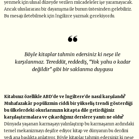
yenmek için ulusal düzeyde verilen mücadeleler işe yaramayacak.
Ancak uluslararası bir dayanışma ile bunun üstesinden gelebiliriz.
Bu mesajı iletebilmek için İngilizce yazmak gerekiyordu.
Böyle kitaplar tahmin edersiniz ki neşe ile
karşılanmaz. Tereddüt, reddediş, “Yok yahu o kadar
değildir” gibi bir saklanma duygusu
Kitabınız özellikle ABD’de ve İngiltere’de nasıl karşılandı?
Muhafazakâr popülizmin ciddi bir yükseliş trendi gösterdiği
bu ülkelerdeki okurlarınızın kitapta dile getirdiğiniz
karşılaştırmalara ve çıkardığınız derslere yanıtı ne oldu?
Dünyada yaşanan karmaşayı yalınlaştırıp bu karmaşanın ardındaki
temel mekanizmayı deşifre ediyor kitap ve dünyanın bu derdini
yedi ana başlıkta anlatıyor. Böyle kitaplar tahmin edersiniz ki neşe