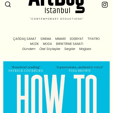
ÇAĞDAŞ SANAT
SINEMA
MIMARI
EDEBIYAT
TIYATRO
MÜZIK
MODA
BIRIKTIRME SANATI
Gündem
Özel Söyleşiler
Sergiler
Mağaza