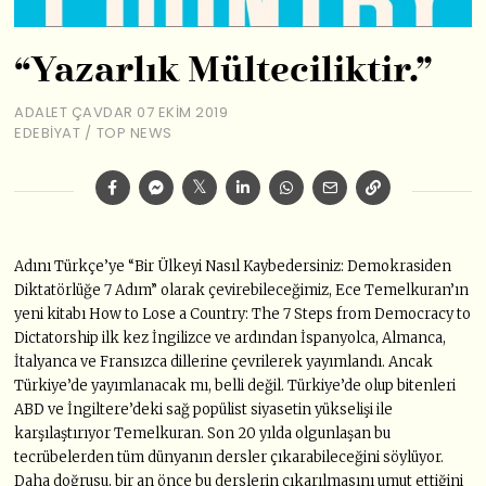
“Yazarlık Mülteciliktir.”
ADALET ÇAVDAR
07 EKIM 2019
EDEBIYAT
/
TOP NEWS
Adını Türkçe’ye “Bir Ülkeyi Nasıl Kaybedersiniz: Demokrasiden
Diktatörlüğe 7 Adım” olarak çevirebileceğimiz, Ece Temelkuran’ın
yeni kitabı How to Lose a Country: The 7 Steps from Democracy to
Dictatorship ilk kez İngilizce ve ardından İspanyolca, Almanca,
İtalyanca ve Fransızca dillerine çevrilerek yayımlandı. Ancak
Türkiye’de yayımlanacak mı, belli değil. Türkiye’de olup bitenleri
ABD ve İngiltere’deki sağ popülist siyasetin yükselişi ile
karşılaştırıyor Temelkuran. Son 20 yılda olgunlaşan bu
tecrübelerden tüm dünyanın dersler çıkarabileceğini söylüyor.
Daha doğrusu, bir an önce bu derslerin çıkarılmasını umut ettiğini