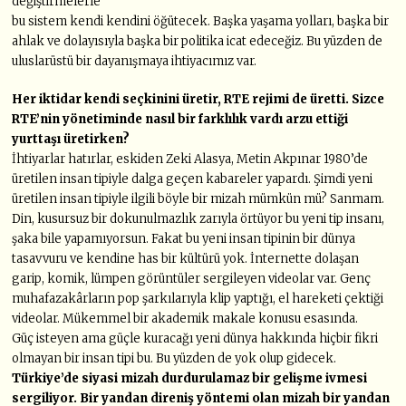
değiştirmelerle
bu sistem kendi kendini öğütecek. Başka yaşama yolları, başka bir
ahlak ve dolayısıyla başka bir politika icat edeceğiz. Bu yüzden de
uluslarüstü bir dayanışmaya ihtiyacımız var.
Her iktidar kendi seçkinini üretir, RTE rejimi de üretti. Sizce
RTE’nin
yönetiminde nasıl bir farklılık vardı arzu ettiği
yurttaşı üretirken?
İhtiyarlar hatırlar, eskiden Zeki Alasya, Metin Akpınar 1980’de
üretilen insan tipiyle dalga geçen kabareler yapardı. Şimdi yeni
üretilen insan tipiyle ilgili böyle bir mizah mümkün mü? Sanmam.
Din, kusursuz bir dokunulmazlık zarıyla örtüyor bu yeni tip insanı,
şaka bile yapamıyorsun. Fakat bu yeni insan tipinin bir dünya
tasavvuru ve kendine has bir kültürü yok. İnternette dolaşan
garip, komik, lümpen görüntüler sergileyen videolar var. Genç
muhafazakârların pop şarkılarıyla klip yaptığı, el hareketi çektiği
videolar. Mükemmel bir akademik makale konusu esasında.
Güç isteyen ama güçle kuracağı yeni dünya hakkında hiçbir fikri
olmayan bir insan tipi bu. Bu yüzden de yok olup gidecek.
Türkiye’de siyasi mizah durdurulamaz bir gelişme ivmesi
sergiliyor. Bir yandan
direniş yöntemi olan mizah bir yandan