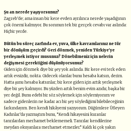
Şu an nerede yaşıyorsunuz?
Zagreb’de; ama insan bir kere evden ayrılınca nerede yaşadığının
çok önemi kalmıyor. Bu sorunun tek bir gerçek cevabı var aslında:
Hiçbir yerde.
Bütün bu süreç zarfında ev, yuva, ülke kavramlarınız ne tür
bir dönüşüm
geçirdi? Geri dönmek, yeniden Türkiye’ye
yerleşmek istiyor musunuz?
Dönebilmeniz için nelerin
değişmesi gerektiğini düşünüyorsunuz?
Giden için dönmek diye bir şey yok aslında. Bir kere evi terk eden
artık evsizdir, nokta. Gidecek olanlar bunu hesaba katsın, derim.
Hatta şunu hesaba katsınlar; bir kere giden için artık yerleşmek
diye bir şey kalmıyor. Bu yüzden artık benim evim azıdır, başka bir
yer değil. Bunu edebi bir söz söylemek için söylemiyorum ve
sadece gidenlerin ne kadar acı bir şey söylediğimi bilebileceğinin
farkındayım. Ben kendi hikâyemi yazıyorum. Düğümlere Üfleyen
Kadınlar’da yazmıştım bunu, “Kendi hikayesini kuranlar
tanrılardan merhamet beklememeli. Tanrılar kendilerine
meydan okuyanlara merhamet etmezler.” Kaldı ki çok yakın