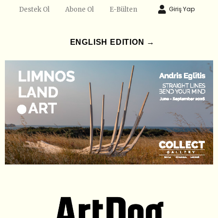
Giriş Yap
Destek Ol
Abone Ol
E-Bülten
ENGLISH EDITION →