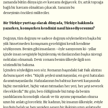
zamanda bütün dünya için ev kavramı değişecek. Ev, artık toprağa
bağlı bir kavram olmaktan çıkacak. Sanırım bu
deneyimin öncüleri mülteciler.
Bir Türkiye yurttaşı olarak dünyada, Türkiye hakkında
yazarken, konuşurken
kendinizi nasıl hissediyorsunuz?
Doğruyu, tüm doğruyu ve sadece doğruyu söylemekten başka bir
yük hissetmeden konuşmam gerektiğini kendi kendime
söylüyorum. Benim gibi insanların –öyle sanıyorum ki– yıllar
içinde insan sevgisiyle biçimlenmiş vicdanlarından başka nirengi
noktaları olmamalı. Devir romanı benim ülkeyle ilgili son
sözümdü bir bakıma.
İçimden söylediğim son söz. Romanın başındaki Sait Faik alıntısı
da bunu işaret eder. “Küçük şeyleri unutmayanlar, en geri hatıraları
da unutmayanlardır. Hafızalarının bu bahtsız kuvveti karşısında
hiçbir memleket, hiçbir vatan tutmadan her yeri, her şeyi severek
öleceklerdir.” Bir gün, ben öldüğümde biri tutup da benim
yazdıklarımı kronolojik olarak ve tür ayrımı yapmadan okursa
uzun bir anlatı görecektir. Bir kadının, bir insanın ülkesiyle, eviyle
kurduğu belalı ve hep yeniden seven bir ilişkinin uzun anlatısıdır