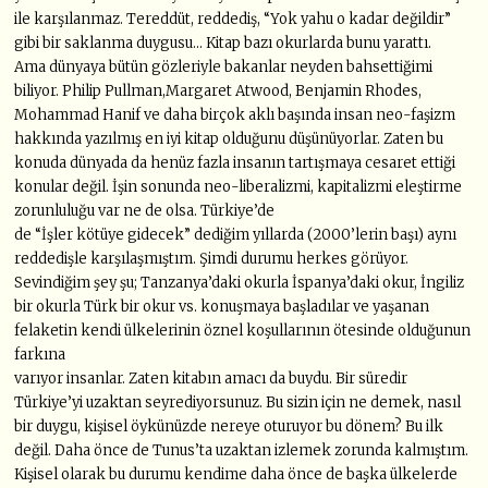
ile karşılanmaz. Tereddüt, reddediş, “Yok yahu o kadar değildir”
gibi bir saklanma duygusu… Kitap bazı okurlarda bunu yarattı.
Ama dünyaya bütün gözleriyle bakanlar neyden bahsettiğimi
biliyor. Philip Pullman,Margaret Atwood, Benjamin Rhodes,
Mohammad Hanif ve daha birçok aklı başında insan neo-faşizm
hakkında yazılmış en iyi kitap olduğunu düşünüyorlar. Zaten bu
konuda dünyada da henüz fazla insanın tartışmaya cesaret ettiği
konular değil. İşin sonunda neo-liberalizmi, kapitalizmi eleştirme
zorunluluğu var ne de olsa. Türkiye’de
de “İşler kötüye gidecek” dediğim yıllarda (2000’lerin başı) aynı
reddedişle karşılaşmıştım. Şimdi durumu herkes görüyor.
Sevindiğim şey şu; Tanzanya’daki okurla İspanya’daki okur, İngiliz
bir okurla Türk bir okur vs. konuşmaya başladılar ve yaşanan
felaketin kendi ülkelerinin öznel koşullarının ötesinde olduğunun
farkına
varıyor insanlar. Zaten kitabın amacı da buydu. Bir süredir
Türkiye’yi uzaktan seyrediyorsunuz. Bu sizin için ne demek, nasıl
bir duygu, kişisel öykünüzde nereye oturuyor bu dönem? Bu ilk
değil. Daha önce de Tunus’ta uzaktan izlemek zorunda kalmıştım.
Kişisel olarak bu durumu kendime daha önce de başka ülkelerde