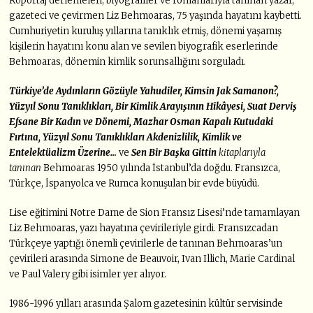
Röportaj derlemeleri, biyografiler ve romanlarıyla tanınan yazar,
gazeteci ve çevirmen Liz Behmoaras, 75 yaşında hayatını kaybetti.
Cumhuriyetin kuruluş yıllarına tanıklık etmiş, dönemi yaşamış
kişilerin hayatını konu alan ve sevilen biyografik eserlerinde
Behmoaras, dönemin kimlik sorunsallığını sorguladı.
Türkiye’de Aydınların Gözüyle Yahudiler,
Kimsin Jak Samanon?,
Yüzyıl Sonu Tanıklıkları,
Bir Kimlik Arayışının Hikâyesi,
Suat Derviş
Efsane Bir Kadın
ve Dönemi,
Mazhar Osman Kapalı Kutudaki
Fırtına,
Yüzyıl Sonu Tanıklıkları Akdenizlilik, Kimlik ve
Entelektüalizm Üzerine…
ve
Sen Bir Başka Gittin
kitaplarıyla
tanınan
Behmoaras 1950 yılında İstanbul’da doğdu. Fransızca,
Türkçe, İspanyolca ve Rumca konuşulan bir evde büyüdü.
Lise eğitimini Notre Dame de Sion Fransız Lisesi’nde tamamlayan
Liz Behmoaras, yazı hayatına çevirileriyle girdi. Fransızcadan
Türkçeye yaptığı önemli çevirilerle de tanınan Behmoaras’un
çevirileri arasında Simone de Beauvoir, Ivan Illich, Marie Cardinal
ve Paul Valery gibi isimler yer alıyor.
1986-1996 yılları arasında Şalom gazetesinin kültür servisinde