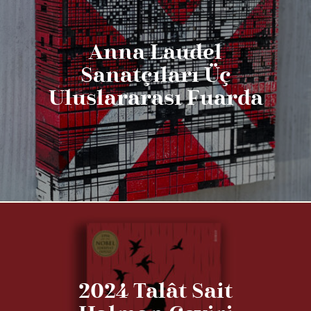
Anna Laudel
Sanatçıları Üç
Uluslararası Fuarda
2024 Talât Sait