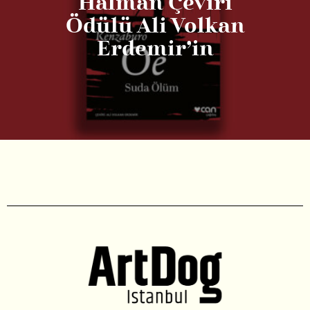
Halman Çeviri
Ödülü Ali Volkan
Erdemir’in