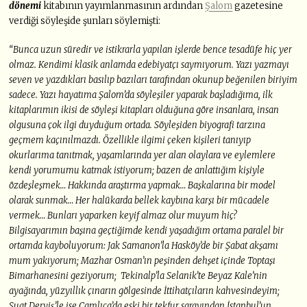
dönemi
kitabının yayımlanmasının ardından
Şalom
gazetesine
verdiği söyleşide şunları söylemişti:
“Bunca uzun süredir ve istikrarla yapılan işlerde bence tesadüfe hiç yer
olmaz. Kendimi klasik anlamda edebiyatçı saymıyorum. Yazı yazmayı
seven ve yazdıkları basılıp bazıları tarafından okunup beğenilen biriyim
sadece. Yazı hayatıma Şalom’da söyleşiler yaparak başladığıma, ilk
kitaplarımın ikisi de söyleşi kitapları olduğuna göre insanlara, insan
olgusuna çok ilgi duyduğum ortada. Söyleşiden biyografi tarzına
geçmem kaçınılmazdı. Özellikle ilgimi çeken kişileri tanıyıp
okurlarıma tanıtmak, yaşamlarında yer alan olaylara ve eylemlere
kendi yorumumu katmak istiyorum; bazen de anlattığım kişiyle
özdeşleşmek… Hakkında araştırma yapmak… Başkalarına bir model
olarak sunmak… Her halükarda bellek kaybına karşı bir mücadele
vermek… Bunları yaparken keyif almaz olur muyum hiç?
Bilgisayarımın başına geçtiğimde kendi yaşadığım ortama paralel bir
ortamda kayboluyorum: Jak Samanon’la Hasköy’de bir Şabat akşamı
mum yakıyorum; Mazhar Osman’ın peşinden dehşet içinde Toptaşı
Bimarhanesini geziyorum; Tekinalp’la Selanik’te Beyaz Kale’nin
ayağında, yüzyıllık çınarın gölgesinde İttihatçıların kahvesindeyim;
Suat Derviş’le ise Çamlıca’da eski bir tekfur sarayından İstanbul’un