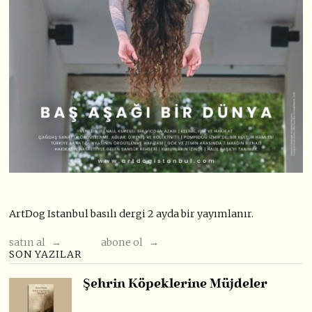
ArtDog Istanbul basılı dergi 2 ayda bir yayımlanır.
satın al →
abone ol →
SON YAZILAR
Şehrin Köpeklerine Müjdeler