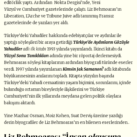
editörlük yaptı. Ardından Nokta Dergisi’nde, Yeni
Yüzyıl ve Cumhuriyet gazetelerinde çalıştı. Liz Behmoaras’ın
Liberation, L’Arche ve Tribune Juive adlı tanınmış Fransız
gazetelerinde de yazıları yer aldı.
Türkiye’deki Yahudiler hakkında edebiyatçılar ve aydınlar ile
yaptığı söyleşileri bir araya getirdiği
Türkiye’de Aydınların Gözüyle
Yahudiler
adlı ilk kitabı
1993 yılında yayımlandı. İkinci kitabı da
Yüzyıl Sonu Tanıklıkları
adında yine bir röportaj derlemesiydi.
Behmoaras söyleşi kitaplarının ardından biyografi türünde eserler
verdi. 1997 yılında yayımlanan
Kimsin Jak Samanon?
adlı kitabında
büyükannesinin anılarını topladı. Kitapta yüzyılın başında
Türkiye’deki Yahudi cemaatinin yaşam biçimini, sorunlarını, içinde
bulunduğu ortamın bireyleriyle ilişkilerini ve Türkiye
Cumhuriyeti’nin ilk yıllarında meydana gelen politik olaylara
bakışını aktardı.
Yine Mazhar Osman, Moiz Kohen, Suat Derviş üzerine yazdığı
derin biyografiler de Liz Behmoaras’ın en bilenen eserlerinden..
Liz Behmoaras: “İ
nsan olgusuna