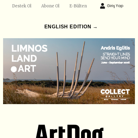
Giriş Yap
Destek Ol
Abone Ol
E-Bülten
ENGLISH EDITION →