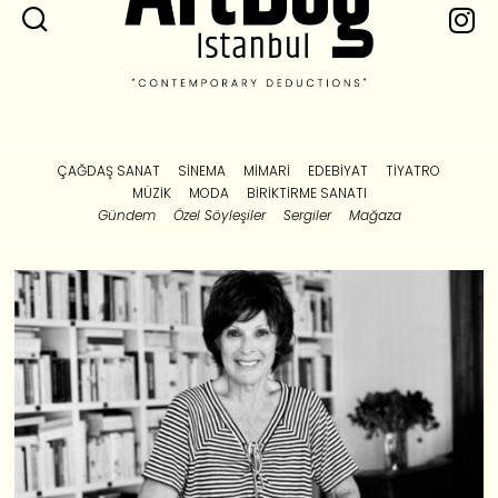
ÇAĞDAŞ SANAT
SINEMA
MIMARI
EDEBIYAT
TIYATRO
MÜZIK
MODA
BIRIKTIRME SANATI
Gündem
Özel Söyleşiler
Sergiler
Mağaza