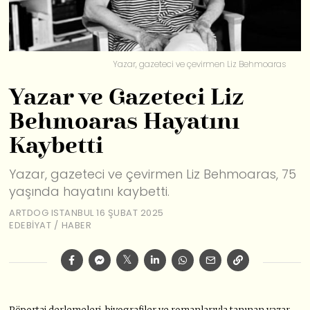
Yazar, gazeteci ve çevirmen Liz Behmoaras
Yazar ve Gazeteci Liz
Behmoaras Hayatını
Kaybetti
Yazar, gazeteci ve çevirmen Liz Behmoaras, 75
yaşında hayatını kaybetti.
ARTDOG ISTANBUL
16 ŞUBAT 2025
EDEBIYAT
/
HABER