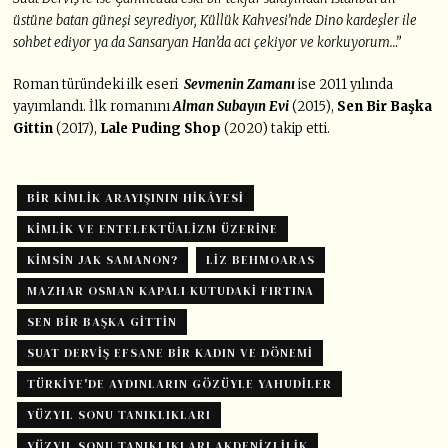
üstüne batan güneşi seyrediyor, Küllük Kahvesi’nde Dino kardeşler ile
sohbet ediyor ya da Sansaryan Han’da acı çekiyor ve korkuyorum…”
Roman türündeki ilk eseri
Sevmenin Zamanı
ise 2011 yılında
yayımlandı. İlk romanını
Alman Subayın Evi
(2015),
Sen Bir Başka
Gittin
(2017),
Lale Puding Shop
(2020) takip etti.
BIR KIMLIK ARAYIŞININ HIKÂYESI
KIMLIK VE ENTELEKTÜALIZM ÜZERINE
KIMSIN JAK SAMANON?
LIZ BEHMOARAS
MAZHAR OSMAN KAPALI KUTUDAKI FIRTINA
SEN BIR BAŞKA GITTIN
SUAT DERVIŞ EFSANE BIR KADIN VE DÖNEMI
TÜRKIYE'DE AYDINLARIN GÖZÜYLE YAHUDILER
YÜZYIL SONU TANIKLIKLARI
YÜZYIL SONU TANIKLIKLARI AKDENIZLILIK