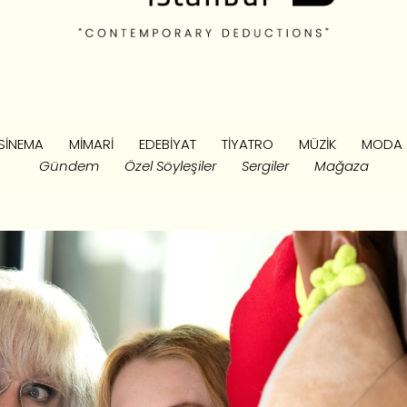
SINEMA
MIMARI
EDEBIYAT
TIYATRO
MÜZIK
MODA
Gündem
Özel Söyleşiler
Sergiler
Mağaza