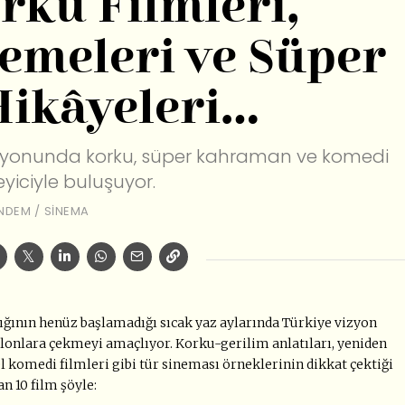
rku Filmleri,
meleri ve Süper
ikâyeleri…
zyonunda korku, süper kahraman ve komedi
eyiciyle buluşuyor.
NDEM
/
SINEMA
lığının henüz başlamadığı sıcak yaz aylarında Türkiye vizyon
alonlara çekmeyi amaçlıyor. Korku-gerilim anlatıları, yeniden
komedi filmleri gibi tür sineması örneklerinin dikkat çektiği
 10 film şöyle: