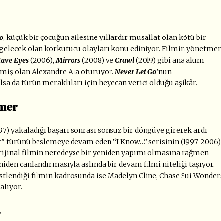
o
, küçük bir çocuğun ailesine yıllardır musallat olan kötü bir
 gelecek olan korkutucu olayları konu ediniyor. Filmin yönetme
Have Eyes
(2006),
Mirrors
(2008) ve
Crawl
(2019) gibi ana akım
tmiş olan Alexandre Aja oturuyor.
Never Let Go
’nun
a da türün meraklıları için heyecan verici olduğu aşikâr.
mmer
997) yakaladığı başarı sonrası sonsuz bir döngüye girerek ardı
r” türünü beslemeye devam eden “I Know…” serisinin (1997-2006)
orijinal filmin neredeyse bir yeniden yapımı olmasına rağmen
niden canlandırmasıyla aslında bir devam filmi niteliği taşıyor.
stlendiği filmin kadrosunda ise Madelyn Cline, Chase Sui Wonder
alıyor.
s