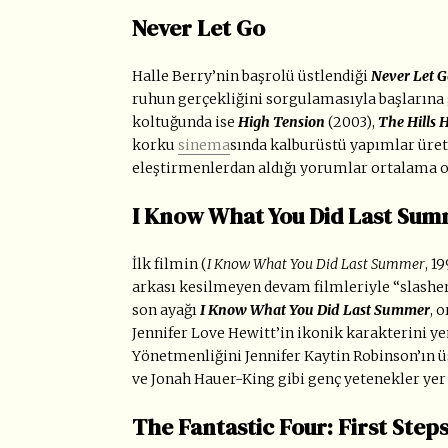
Never Let Go
Halle Berry’nin başrolü üstlendiği
Never Let G
ruhun gerçekliğini sorgulamasıyla başlarına
koltuğunda ise
High Tension
(2003),
The Hills 
korku
sinema
sında kalburüstü yapımlar üre
eleştirmenlerdan aldığı yorumlar ortalama ols
I Know What You Did Last Su
İlk filmin
(
I Know What You Did Last Summer
, 1
arkası kesilmeyen devam filmleriyle “slashe
son ayağı
I Know What You Did Last Summer
, 
Jennifer Love Hewitt’in ikonik karakterini ye
Yönetmenliğini Jennifer Kaytin Robinson’ın ü
ve Jonah Hauer-King gibi genç yetenekler yer 
The Fantastic Four: First Step