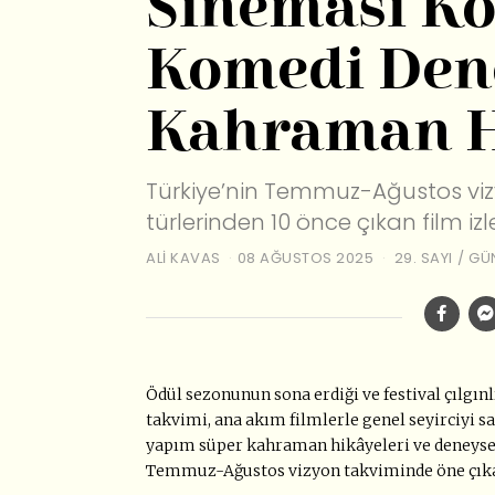
Sineması Ko
Komedi Dene
Kahraman H
Türkiye’nin Temmuz-Ağustos vi
türlerinden 10 önce çıkan film izl
ALI KAVAS
08 AĞUSTOS 2025
29. SAYI
/
GÜ
Ödül sezonunun sona erdiği ve festival çılgın
takvimi, ana akım filmlerle genel seyirciyi s
yapım süper kahraman hikâyeleri ve deneysel 
Temmuz-Ağustos vizyon takviminde öne çıkan