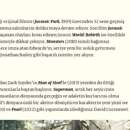
 orijinal filmin (
Jurassic Park
, 1993) üzerinden 32 sene geçmiş
inema salonlarını doldurmaya devam ediyor. Son film
Jurassic
 yaşanan olayları konu edinen
Jurassic
World: Rebirth
ise özellikle
smiyle dikkat çekiyor.
Monsters
(2010) isimli bağımsız
lere imza atan Edwards’ın, seriye yeni bir soluk getirmesi
Jonathan Bailey gibi başarılı isimler yer alıyor.
ndan Zack Snyder’ın
Man of Steel
’le (2013) yeniden dirilttiği
uncularla baştan başlıyor.
Superman
, artık her seyircinin
 insanların dünyasında gerçeğin ve adaletin kurtarıcısı olma
l’i dünyaca ünlü bir aktöre dönüştüren karakterin yeni yüzü ise
20) ve
Pearl
(2022) gibi yapımlarda izlediğimiz David Corenswet.