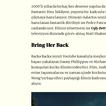
2000’li yıllarda birkaç kez deneme yapılsa da
Fantastic Four hikâyesi, yepyeni bir kadroyla
çıkmaya hazırlanıyor. Dünyayı Galactus isiml
hazırlanan fantastik dörtlüyü ise Pedro Pasc
canlandırıyor. Filmin yönetmeni ise
Ugly Bett
televizyon dizisinde görev almış Matt Shakm
Bring Her Back
Racka Racka isimli Youtube kanalıyla meşhur 
başarı yakalayan Danny Phillippou ve Michael
konuşulan korku filmlerinden biri. Film, Andy
evine taşınmalarını ve zaman içinde korkutuc
Wong’un başrolleri paylaştığı filmin kadrosun
alıyor.