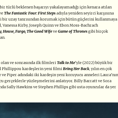
 bir türlü beklenen başarıyı yakalayamadığı için kenara atılan
 ve
The Fantastic Four: First Steps
adıyla yeniden seyirci karşısına
i bir uzay tanrısından korumak için bütün güçlerini kullanmaya
al, Vanessa Kirby, Joseph Quinn ve Ebon Moss-Bachrach
y, House, Fargo, The Good Wife
ve
Game of Thrones
gibi birçok
an.
olan ve sonrasında ilk filmleri
Talk to Me
’yle (2022) büyük bir
 Phillippou kardeşlerin yeni filmi
Bring Her Back
, yılın en çok
 ve Piper adındaki iki kardeşin yeni koruyucu anneleri Laura’nı
u gerçeklerle yüzleşmelerini anlatıyor. Billy Barratt ve Sora
da Sally Hawkins ve Stephen Phillips gibi usta oyuncular da yer