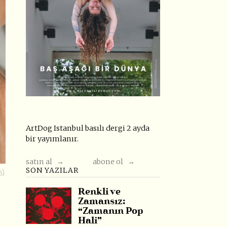
ArtDog Istanbul basılı dergi 2 ayda
bir yayımlanır.
satın al →
abone ol →
SON YAZILAR
).
Renkli ve
Zamansız:
“Zamanın Pop
Hali”