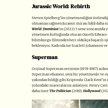
Jurassic World: Rebirth
Steven Spielberg’ün yönetmenliğini üstlendiği
olmasına rağmen Jurassic mirası hâlâ daha s
World: Dominion
’ın (2022) 5 sene sonrasında
yönetmen koltuğunda oturan Gareth Edwars i
bilimkurgu filminden beri oldukça başarılı iş
bekleniyor. Kadroda ise Scarlett Johansson ve 
Superman
Orijinal Superman serisinin (1978-1987) ardı
Superman efsanesi, yeni bir yönetmenle ve oy
yakından bildiği gibi Kriptonlu Clark Kent’in
yolundaki maceralarını anlatıyor. Henry Cavil
daha önce
The Politician
(2019),
Hollywood
(20