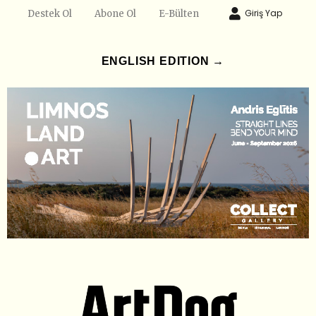
Giriş Yap
Destek Ol
Abone Ol
E-Bülten
ENGLISH EDITION →