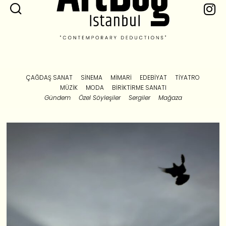
ÇAĞDAŞ SANAT
SINEMA
MIMARI
EDEBIYAT
TIYATRO
MÜZIK
MODA
BIRIKTIRME SANATI
Gündem
Özel Söyleşiler
Sergiler
Mağaza