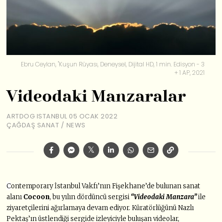
Ebru Ceylan, "Kuşun Rüyası, Deneysel, Dijital HD, 1 min. Edisyon - 3
+ 1 AP, 2021
Videodaki Manzaralar
ARTDOG ISTANBUL
05 OCAK 2022
ÇAĞDAŞ SANAT
/
NEWS
C
ontemporary İstanbul Vakfı’nın Fişekhane’de bulunan sanat
alanı
Cocoon
, bu yılın dördüncü sergisi
“Videodaki Manzara”
ile
ziyaretçilerini ağırlamaya devam ediyor. Küratörlüğünü Nazlı
Pektaş’ın üstlendiği sergide izleyiciyle buluşan videolar,