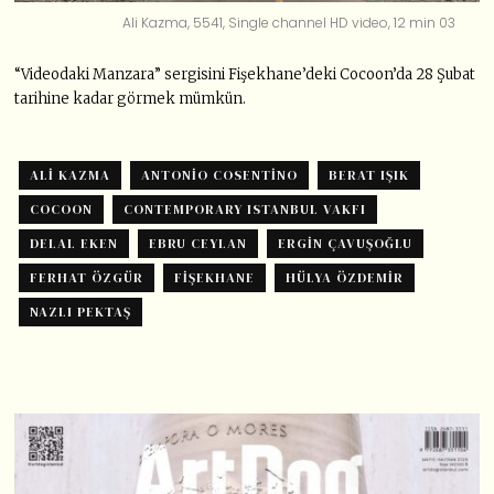
Ali Kazma, 5541, Single channel HD video, 12 min 03
“Videodaki Manzara” sergisini Fişekhane’deki Cocoon’da 28 Şubat
tarihine kadar görmek mümkün.
ALI KAZMA
ANTONIO COSENTINO
BERAT IŞIK
COCOON
CONTEMPORARY ISTANBUL VAKFI
DELAL EKEN
EBRU CEYLAN
ERGIN ÇAVUŞOĞLU
FERHAT ÖZGÜR
FIŞEKHANE
HÜLYA ÖZDEMIR
NAZLI PEKTAŞ