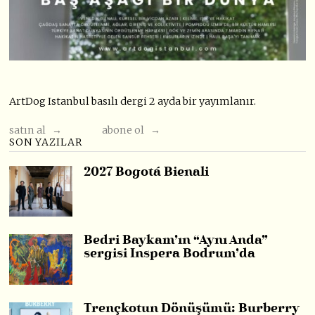
ArtDog Istanbul basılı dergi 2 ayda bir yayımlanır.
satın al →
abone ol →
SON YAZILAR
2027 Bogotá Bienali
Bedri Baykam’ın “Aynı Anda”
sergisi Inspera Bodrum’da
Trençkotun Dönüşümü: Burberry