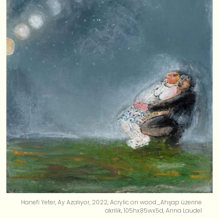
Hanefi Yeter, Ay Azalıyor, 2022, Acrylic on wood_Ahşap üzerine
akrilik, 105hx85wx5d, Anna Laudel