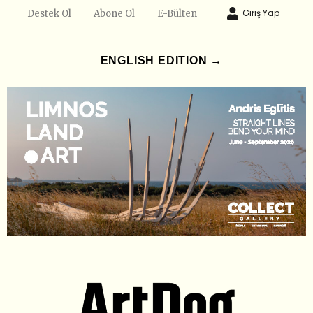
Giriş Yap
Destek Ol
Abone Ol
E-Bülten
ENGLISH EDITION →