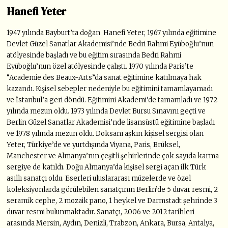
Hanefi Yeter
1947 yılında Bayburt’ta doğan Hanefi Yeter, 1967 yılında eğitimine
Devlet Güzel Sanatlar Akademisi’nde Bedri Rahmi Eyüboğlu’nun
atölyesinde başladı ve bu eğitim sırasında Bedri Rahmi
Eyüboğlu’nun özel atölyesinde çalıştı. 1970 yılında Paris’te
“Academie des Beaux-Arts”da sanat eğitimine katılmaya hak
kazandı. Kişisel sebepler nedeniyle bu eğitimini tamamlayamadı
ve İstanbul’a geri döndü. Eğitimini Akademi’de tamamladı ve 1972
yılında mezun oldu. 1973 yılında Devlet Bursu Sınavını geçti ve
Berlin Güzel Sanatlar Akademisi’nde lisansüstü eğitimine başladı
ve 1978 yılında mezun oldu. Doksanı aşkın kişisel sergisi olan
Yeter, Türkiye’de ve yurtdışında Viyana, Paris, Brüksel,
Manchester ve Almanya’nın çeşitli şehirlerinde çok sayıda karma
sergiye de katıldı. Doğu Almanya’da kişisel sergi açan ilk Türk
asıllı sanatçı oldu. Eserleri uluslararası müzelerde ve özel
koleksiyonlarda görülebilen sanatçının Berlin’de 5 duvar resmi, 2
seramik cephe, 2 mozaik pano, 1 heykel ve Darmstadt şehrinde 3
duvar resmi bulunmaktadır. Sanatçı, 2006 ve 2012 tarihleri
arasında Mersin, Aydın, Denizli, Trabzon, Ankara, Bursa, Antalya,