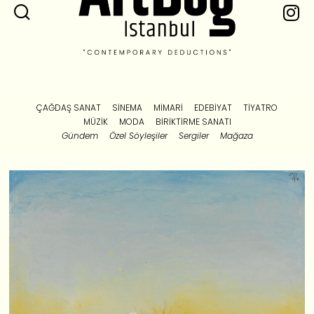
ÇAĞDAŞ SANAT
SINEMA
MIMARI
EDEBIYAT
TIYATRO
MÜZIK
MODA
BIRIKTIRME SANATI
Gündem
Özel Söyleşiler
Sergiler
Mağaza