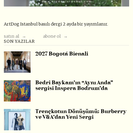
ArtDog Istanbul basılı dergi 2 ayda bir yayımlanır.
satın al →
abone ol →
SON YAZILAR
2027 Bogotá Bienali
Bedri Baykam’ın “Aynı Anda”
sergisi Inspera Bodrum’da
Trençkotun Dönüşümü: Burberry
ve V&A’dan Yeni Sergi