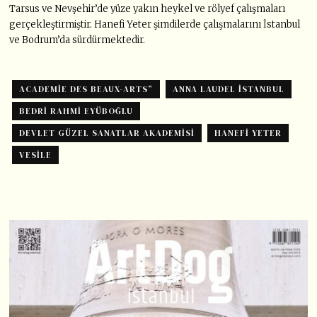
Tarsus ve Nevşehir’de yüze yakın heykel ve rölyef çalışmaları
gerçekleştirmiştir. Hanefi Yeter şimdilerde çalışmalarını İstanbul
ve Bodrum’da sürdürmektedir.
ACADEMIE DES BEAUX-ARTS”
ANNA LAUDEL İSTANBUL
BEDRI RAHMI EYÜBOĞLU
DEVLET GÜZEL SANATLAR AKADEMISI
HANEFI YETER
VESILE