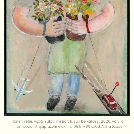
Hanefi Yeter, Aşağı Yukarı mı Borçlusun be kardeş!, 2020, Acrylic
on wood_Ahşap üzerine akrilik, 108.5hx89wx6d, Anna Laudel