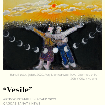
Hanefi Yeter, Şafak, 2022, Acrylic on canvas_Tuval üzerine akrilik,
120h x 100w x 4d cm
“Vesile”
ARTDOG ISTANBUL
14 ARALIK 2022
ÇAĞDAŞ SANAT
/
NEWS