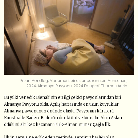
Ersan Mondtag, Monument eines unbekannten Menschen,
2024, Almanya Pavyonu. 2024 Fotoğraf: Thomas Aurin
Bu yılki Venedik Bienali’nin en ilgi çekici pavyonlarından biri
Almanya Pavyonu oldu. Açılış haftasında en uzun kuyruklar
Almanya pavyonunun önünde oluştu. Pavyonun küratörü,
Kunsthalle Baden-Baden’in direktörü ve bienalin Altın Aslan
ödülünü altı kez kazanan Türk-Alman mimar
Çağla İlk
.
İlk’in sergisine eşlik eden metinde, serginin başlığı olan