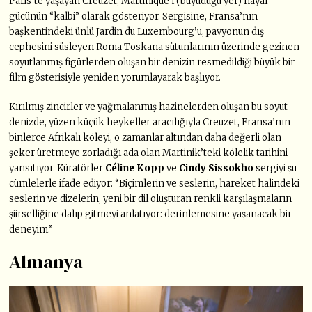
Paris’te yaşayan Creuzet, Martinique’i (büyüdüğü yer) hayal
gücünün “kalbi” olarak gösteriyor. Sergisine, Fransa’nın
başkentindeki ünlü Jardin du Luxembourg’u, pavyonun dış
cephesini süsleyen Roma Toskana sütunlarının üzerinde gezinen
soyutlanmış figürlerden oluşan bir denizin resmedildiği büyük bir
film gösterisiyle yeniden yorumlayarak başlıyor.
Kırılmış zincirler ve yağmalanmış hazinelerden oluşan bu soyut
denizde, yüzen küçük heykeller aracılığıyla Creuzet, Fransa’nın
binlerce Afrikalı köleyi, o zamanlar altından daha değerli olan
şeker üretmeye zorladığı ada olan Martinik’teki kölelik tarihini
yansıtıyor. Küratörler
Céline Kopp
ve
Cindy Sissokho
sergiyi şu
cümlelerle ifade ediyor: “Biçimlerin ve seslerin, hareket halindeki
seslerin ve dizelerin, yeni bir dil oluşturan renkli karşılaşmaların
şiirselliğine dalıp gitmeyi anlatıyor: derinlemesine yaşanacak bir
deneyim.”
Almanya