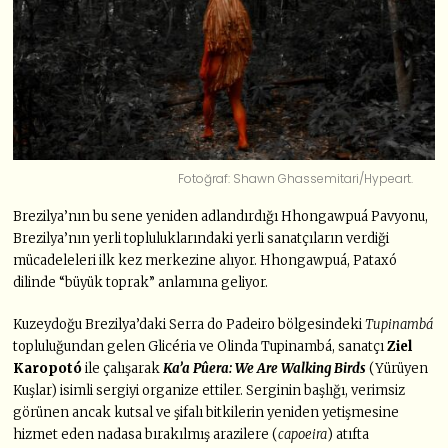
Fotoğraf: Shawn Ghassemitari/Hypeart.
Brezilya’nın bu sene yeniden adlandırdığı Hhongawpuá Pavyonu,
Brezilya’nın yerli topluluklarındaki yerli sanatçıların verdiği
mücadeleleri ilk kez merkezine alıyor. Hhongawpuá, Pataxó
dilinde “büyük toprak” anlamına geliyor.
Kuzeydoğu Brezilya’daki Serra do Padeiro bölgesindeki
Tupinambá
topluluğundan gelen Glicéria ve Olinda Tupinambá, sanatçı
Ziel
Karopotó
ile çalışarak
Ka’a Pûera: We Are Walking Birds
(Yürüyen
Kuşlar) isimli sergiyi organize ettiler. Serginin başlığı, verimsiz
görünen ancak kutsal ve şifalı bitkilerin yeniden yetişmesine
hizmet eden nadasa bırakılmış arazilere (
capoeira
) atıfta