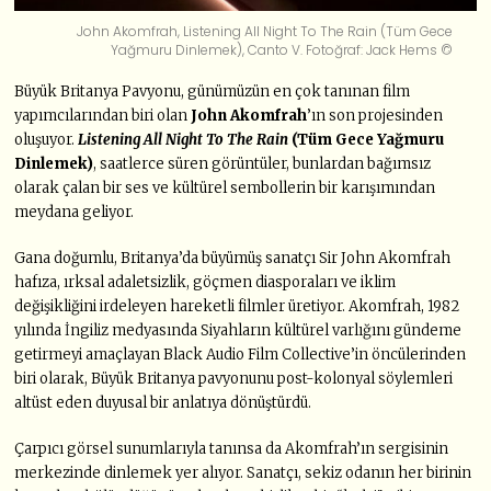
John Akomfrah, Listening All Night To The Rain (Tüm Gece
Yağmuru Dinlemek), Canto V. Fotoğraf: Jack Hems ©
Büyük Britanya Pavyonu, günümüzün en çok tanınan film
yapımcılarından biri olan
John Akomfrah
’ın son projesinden
oluşuyor.
Listening All Night To The Rain
(Tüm Gece Yağmuru
Dinlemek)
, saatlerce süren görüntüler, bunlardan bağımsız
olarak çalan bir ses ve kültürel sembollerin bir karışımından
meydana geliyor.
Gana doğumlu, Britanya’da büyümüş sanatçı Sir John Akomfrah
hafıza, ırksal adaletsizlik, göçmen diasporaları ve iklim
değişikliğini irdeleyen hareketli filmler üretiyor. Akomfrah, 1982
yılında İngiliz medyasında Siyahların kültürel varlığını gündeme
getirmeyi amaçlayan Black Audio Film Collective’in öncülerinden
biri olarak, Büyük Britanya pavyonunu post-kolonyal söylemleri
altüst eden duyusal bir anlatıya dönüştürdü.
Çarpıcı görsel sunumlarıyla tanınsa da Akomfrah’ın sergisinin
merkezinde dinlemek yer alıyor. Sanatçı, sekiz odanın her birinin