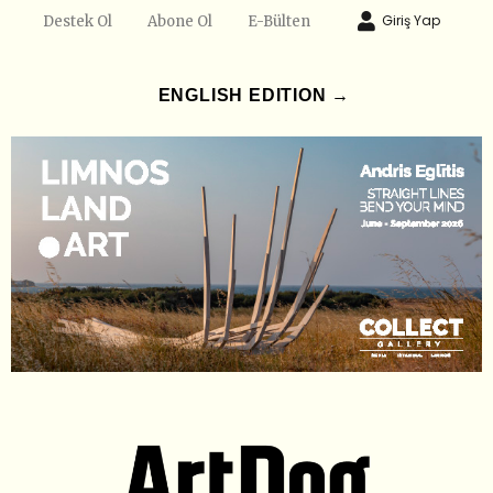
Giriş Yap
Destek Ol
Abone Ol
E-Bülten
ENGLISH EDITION →