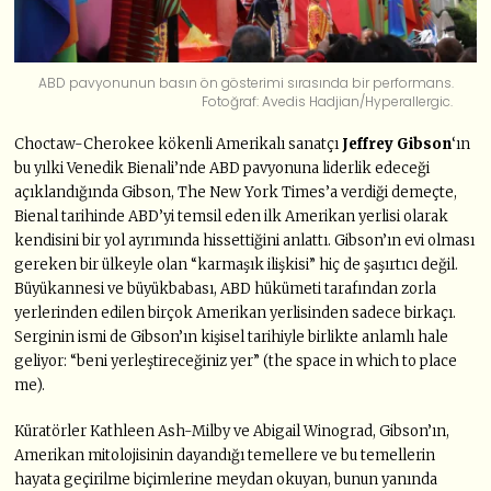
ABD pavyonunun basın ön gösterimi sırasında bir performans.
Fotoğraf: Avedis Hadjian/Hyperallergic.
Choctaw-Cherokee kökenli Amerikalı sanatçı
Jeffrey Gibson
‘ın
bu yılki Venedik Bienali’nde ABD pavyonuna liderlik edeceği
açıklandığında Gibson, The New York Times’a verdiği demeçte,
Bienal tarihinde ABD’yi temsil eden ilk Amerikan yerlisi olarak
kendisini bir yol ayrımında hissettiğini anlattı. Gibson’ın evi olması
gereken bir ülkeyle olan “karmaşık ilişkisi” hiç de şaşırtıcı değil.
Büyükannesi ve büyükbabası, ABD hükümeti tarafından zorla
yerlerinden edilen birçok Amerikan yerlisinden sadece birkaçı.
Serginin ismi de Gibson’ın kişisel tarihiyle birlikte anlamlı hale
geliyor: “beni yerleştireceğiniz yer” (the space in which to place
me).
Küratörler Kathleen Ash-Milby ve Abigail Winograd, Gibson’ın,
Amerikan mitolojisinin dayandığı temellere ve bu temellerin
hayata geçirilme biçimlerine meydan okuyan, bunun yanında