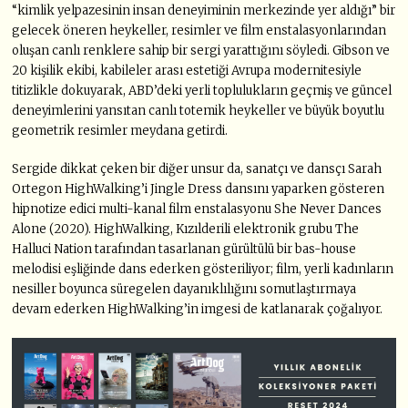
“kimlik yelpazesinin insan deneyiminin merkezinde yer aldığı” bir
gelecek öneren heykeller, resimler ve film enstalasyonlarından
oluşan canlı renklere sahip bir sergi yarattığını söyledi. Gibson ve
20 kişilik ekibi, kabileler arası estetiği Avrupa modernitesiyle
titizlikle dokuyarak, ABD’deki yerli toplulukların geçmiş ve güncel
deneyimlerini yansıtan canlı totemik heykeller ve büyük boyutlu
geometrik resimler meydana getirdi.
Sergide dikkat çeken bir diğer unsur da, sanatçı ve dansçı Sarah
Ortegon HighWalking’i Jingle Dress dansını yaparken gösteren
hipnotize edici multi-kanal film enstalasyonu She Never Dances
Alone (2020). HighWalking, Kızılderili elektronik grubu The
Halluci Nation tarafından tasarlanan gürültülü bir bas-house
melodisi eşliğinde dans ederken gösteriliyor; film, yerli kadınların
nesiller boyunca süregelen dayanıklılığını somutlaştırmaya
devam ederken HighWalking’in imgesi de katlanarak çoğalıyor.