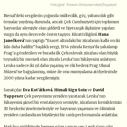
Fotoğraf: Shawn Ghassemitari/Hypeart.
Bienal’deki sergilerin çoğunda mültecilik, göç, yabancılık gibi
temalar yayılmış durumda, ancak Çek Cumhuriyeti için toplumun
hayvanlar alemiyle olan şiddetli ve hiyerarşik ilişkisine yapılan
vurgu da aynı derecede önem taşıyor. Küratörlüğünü
Hana
Janečková
‘nın yaptığı “Esaret altındaki bir zürafanın kalbi on iki
kilo daha hafiftir” başlıklı sergi, 1954 yılında Kenya’da yakalanıp
Prag’a gönderilen ve burada ilk Çekoslovak zürafası olan büyük
toynaklı bir memeli olan zürafa Lenka’nın hikâyesini anlatıyor.
Lenka sadece iki yıl daha yaşamış ve ölü bedeni Prag Ulusal
Müzesi’ne bağışlanmış, müze de onu mumyalama atölyelerinde
2000 yılına kadar sergilemiştir.
Sanatçılar
Eva Kot’átková
,
Himali Sign Soin
ve
David
Tappeser
Çek pavyonunu yeniden yaratarak Lenka’nın
hikayesini şiirsel bir enstalasyon serisiyle, zürafanın kemiklerinin
3D heykelsi yinelemeleriyle ve hayvanın yaşamını ve ölümünü
yeniden canlandıran büyüleyici bir canlı performansla anlattılar.
Mekâna girildiğinde hemen göze çarpan şey, Lenka’nın cılız