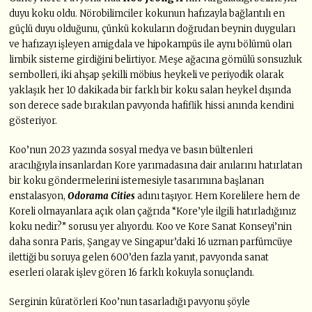
duyu koku oldu. Nörobilimciler kokunun hafızayla bağlantılı en
güçlü duyu olduğunu, çünkü kokuların doğrudan beynin duyguları
ve hafızayı işleyen amigdala ve hipokampüs ile aynı bölümü olan
limbik sisteme girdiğini belirtiyor. Meşe ağacına gömülü sonsuzluk
sembolleri, iki ahşap şekilli möbius heykeli ve periyodik olarak
yaklaşık her 10 dakikada bir farklı bir koku salan heykel dışında
son derece sade bırakılan pavyonda hafiflik hissi anında kendini
gösteriyor.
Koo’nun 2023 yazında sosyal medya ve basın bültenleri
aracılığıyla insanlardan Kore yarımadasına dair anılarını hatırlatan
bir koku göndermelerini istemesiyle tasarımına başlanan
enstalasyon,
Odorama Cities
adını taşıyor. Hem Korelilere hem de
Koreli olmayanlara açık olan çağrıda “Kore’yle ilgili hatırladığınız
koku nedir?” sorusu yer alıyordu. Koo ve Kore Sanat Konseyi’nin
daha sonra Paris, Şangay ve Singapur’daki 16 uzman parfümcüye
ilettiği bu soruya gelen 600’den fazla yanıt, pavyonda sanat
eserleri olarak işlev gören 16 farklı kokuyla sonuçlandı.
Serginin küratörleri Koo’nun tasarladığı pavyonu şöyle