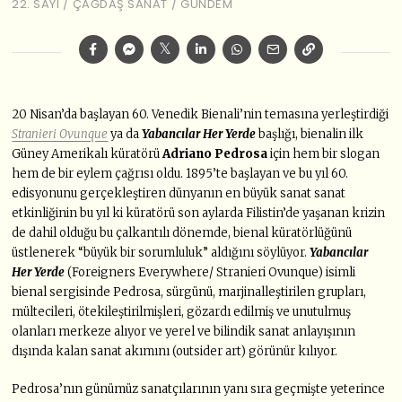
22. SAYI
/
ÇAĞDAŞ SANAT
/
GÜNDEM
20 Nisan’da başlayan 60. Venedik Bienali’nin temasına yerleştirdiği
Stranieri Ovunque
ya da
Yabancılar Her Yerde
başlığı, bienalin ilk
Güney Amerikalı küratörü
Adriano Pedrosa
için hem bir slogan
hem de bir eylem çağrısı oldu. 1895’te başlayan ve bu yıl 60.
edisyonunu gerçekleştiren dünyanın en büyük sanat sanat
etkinliğinin bu yıl ki küratörü son aylarda Filistin’de yaşanan krizin
de dahil olduğu bu çalkantılı dönemde, bienal küratörlüğünü
üstlenerek “büyük bir sorumluluk” aldığını söylüyor.
Yabancılar
Her Yerde
(Foreigners Everywhere/ Stranieri Ovunque) isimli
bienal sergisinde Pedrosa, sürgünü, marjinalleştirilen grupları,
mültecileri, ötekileştirilmişleri, gözardı edilmiş ve unutulmuş
olanları merkeze alıyor ve yerel ve bilindik sanat anlayışının
dışında kalan sanat akımını (outsider art) görünür kılıyor.
Pedrosa’nın günümüz sanatçılarının yanı sıra geçmişte yeterince