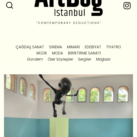
ÇAĞDAŞ SANAT
SINEMA
MIMARI
EDEBIYAT
TIYATRO
MÜZIK
MODA
BIRIKTIRME SANATI
Gündem
Özel Söyleşiler
Sergiler
Mağaza