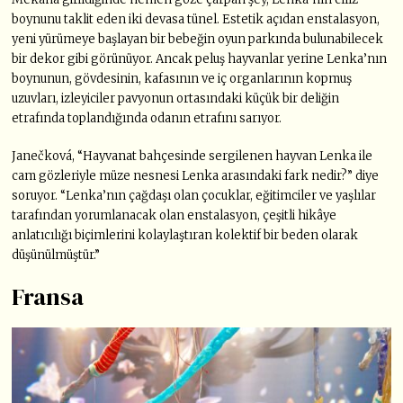
boynunu taklit eden iki devasa tünel. Estetik açıdan enstalasyon,
yeni yürümeye başlayan bir bebeğin oyun parkında bulunabilecek
bir dekor gibi görünüyor. Ancak peluş hayvanlar yerine Lenka’nın
boynunun, gövdesinin, kafasının ve iç organlarının kopmuş
uzuvları, izleyiciler pavyonun ortasındaki küçük bir deliğin
etrafında toplandığında odanın etrafını sarıyor.
Janečková, “Hayvanat bahçesinde sergilenen hayvan Lenka ile
cam gözleriyle müze nesnesi Lenka arasındaki fark nedir?” diye
soruyor. “Lenka’nın çağdaşı olan çocuklar, eğitimciler ve yaşlılar
tarafından yorumlanacak olan enstalasyon, çeşitli hikâye
anlatıcılığı biçimlerini kolaylaştıran kolektif bir beden olarak
düşünülmüştür.”
Fransa