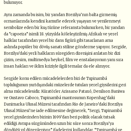
bulunuyor.
Aynı zamanda bu isim, bir yandan Brezilya’nın balta girmemiş
ormanlarında kendini kamufle ederek yaşayan ve yenilenmeyi
sembolize eden bir kuş türüne referansta bulunurken, bir yandan
da “capoeira” isimli 18. yüzyılda köleleştirilmiş Afrikalı ve yerel
halklar tarafından yerel bir dans figürü gibi tasarlanan ama
aslında popüler bir dövüş sanatı stiline gönderme yapıyor. Sergide,
Brezilya’daki yerli halkların süregiden direnişini anlatan bir dizi
çizim, resim, multimedya heykel, film ve enstalasyonun yanı sıra
insan hakları ve iklim kriziyle ilgili temalar da ele alınıyor.
Sergide konu edilen mücadelelerden biri de Tupinambá
topluluğunun yurtdışındaki müzelerde tutulan yerel giysilerini geri
alma mücadelesidir. Küratörler Arissano Pataxó, Denilson Baniwa
ve Gustavo Caboco, Tupinambá mantosunun Kopenhag’daki
Danimarka Ulusal Müzesi tarafından Rio de Janeiro’daki Brezilya
Ulusal Müzesi’ne iade edilmesine değinerek, “Sergi, Tupinambá
yerel giysilerinden birinin 1699’dan beri politik olarak tutsak
edildiği Avrupa sürgününden uzun bir süre sonra Brezilya’ya
döndüğü yıl düzenleniyor.” ifadelerini kullandılar. “Tupinambá ve