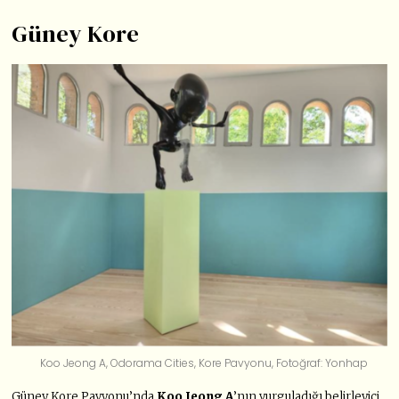
Güney Kore
Koo Jeong A, Odorama Cities, Kore Pavyonu, Fotoğraf: Yonhap
Güney Kore Pavyonu’nda
Koo Jeong A
’nın vurguladığı belirleyici