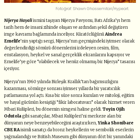
Fotoğraf: Shawn Ghassemitari/Hypeart.
Nijerya Hayali
ismini taşıyan Nijerya Pavyonu, Batı Afrika’yı hem
tarih hem de insani zihinde oluşan ve ardından şekil değiştiren
imge kavramı bağlamında inceliyor. Küratörlüğünü
Aindrea
Emelife
’nin yaptığı sergi, Nijerya’nın geçmişindeki iyimser olarak
değerlendirdiği sömürü dönemlerini irdeleyen resim, film,
enstalasyon, heykel ve sanal gerçeklik ekranlarını kapsıyor ve
Emelife’ye göre “olabilecek ve henüz olmamış bir Nijerya” tasarısı
içeriyor.
Nijerya’nın 1960 yılında Birleşik Krallık’tan bağımsızlığını
kazanması, sömürge sonrası iyimser yıllarda bir yaratıcılık
patlamasına yol açtı. Kısa bir süre sonra kurulan ve mitoloji, eğitim
ve hayal gücünün kesiştiği “fikir laboratuvarı” olarak hizmet veren
Mbari Kulüpleri, bu dönemin simgesi haline geldi.
Toyin Ojih
Odutola
gibi sanatçılar, Mbari Kulüpleri’ni merkeze alan bir
dünyanın neye benzeyebileceğini araştırırken,
Yinka Shonibare
CBE RA
isimli sanatçı da bronz heykellerin ve sembolik eserlerin
yağmalandığı ve British Museum gibi dünyanın dört bir yanındaki