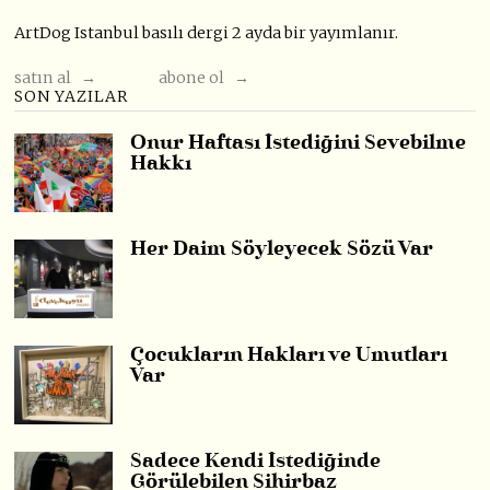
ArtDog Istanbul basılı dergi 2 ayda bir yayımlanır.
satın al →
abone ol →
SON YAZILAR
Onur Haftası İstediğini Sevebilme
Hakkı
Her Daim Söyleyecek Sözü Var
Çocukların Hakları ve Umutları
Var
Sadece Kendi İstediğinde
Görülebilen Sihirbaz