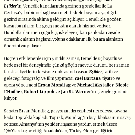
Eşikler’
in, Venedik kanallarında gezinen gondollar ile La
Certosa’yı birbirine bağlayan metal iskele boyunca yaptığı bir
gezinti sırasında aklına geldiğini açıklıyor. Genellikle gözden
kaçan bu rıhtım, bir geçiş mekânı olarak hizmet veriyor.
Gondollardan inen çoğu kişi, iskeleye çıkan patikadan ziyade
ormanlık alanın bağlantı yoluna odaklanır. İlk, bu ara alanların
önemini vurguluyor.
Göçten etkilenenler için şimdiki zaman, temelde üç boyutlu ve
bedensel bir deneyimdir, çünkü göçün mevcut durumu her zaman
farklı aidiyetlerin kesişme noktasında yaşar.
Eşikler
, tarih ve
geleceği fotoğrafçı ve film yapımcısı
Yael Bartana
, tiyatro ve
opera yönetmeni
Ersan Mondtag
ve
Michael Akstaller
,
Nicole
L’Huillier
,
Robert Lippok
ve
Jan St. Werner
’in işleriyle görünür
kılıyor.
Sanatçı Ersan Mondtag, pavyonun dış cephesi neredeyse tavana
kadar toprakla kapladı. Toprak, Mondtag’ın büyükbabasının savaş
sonrası Almanya’nın yeniden inşasına yardım etmek üzere
1960’larda göç ettiği Anadolu’dan, Türkiye’den geldiği için