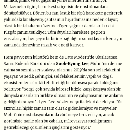
akıllıca, pratik ve doğaçlama yöntemlerden ilham alıyor.
Malzemeler ilginç bir orkestra içerisinde enstrümanlara
dönüştürülüyor. Dönen bir fan, lastik bir tüpü harekete geçirerek
yakındaki bir alışveriş çantasının hışırdamasına neden oluyor;
plastik bir tabakanın üzerine düşen yağmur damlaları bir dizi
rüzgâr çanını tetikliyor. Tüm duyuları harekete geçiren
enstalasyon, her şeyin birbirine bağlılığını somutlaştırırken aynı
zamanda deneyime mizah ve enerji katıyor.
Hem pavyonun küratörü hem de Tate Modern’de Uluslararası
Sanat Kıdemli Küratörü olan
Sook-Kyung Lee
, Mohri’nin derme
çatma su sızıntısı enstalasyonlarının, 2019’da son sel felaketini
yaşayan Venedik şehri gibi, sel felaketlerinin yapılı ve doğal
ekosistemleri sürekli tehdit ettiği bir dünyaya paralel olduğunu
belirtiyor. “Sergi, çok sayıda küresel krizle karşı karşıya olan bir
dünyada insanların birlikte olmasının ve çalışmasının ne anlama
geldiğini soruyor” diyen Lee, sözlerine şu ifadeleri de ekliyor: “Su
sızıntıları hiçbir zaman tam olarak giderilemiyor ve meyveler
Mohri’nin enstalasyonlarında çürümeye terk ediliyor, ancak
görünüşte nafile olan bu çabalar, mütevazı yaratıcılığımızın
getirebileceği çözümlerin ipuçlarını gösteriyor.”