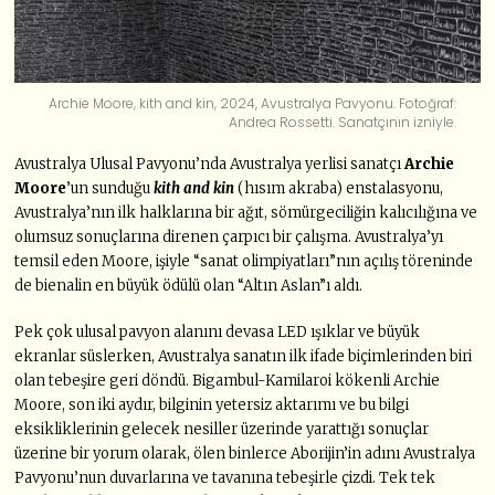
Archie Moore, kith and kin, 2024, Avustralya Pavyonu. Fotoğraf:
Andrea Rossetti. Sanatçının izniyle.
Avustralya Ulusal Pavyonu’nda Avustralya yerlisi sanatçı
Archie
Moore
’un sunduğu
kith and kin
(hısım akraba) enstalasyonu,
Avustralya’nın ilk halklarına bir ağıt, sömürgeciliğin kalıcılığına ve
olumsuz sonuçlarına direnen çarpıcı bir çalışma. Avustralya’yı
temsil eden Moore, işiyle “sanat olimpiyatları”nın açılış töreninde
de bienalin en büyük ödülü olan “Altın Aslan”ı aldı.
Pek çok ulusal pavyon alanını devasa LED ışıklar ve büyük
ekranlar süslerken, Avustralya sanatın ilk ifade biçimlerinden biri
olan tebeşire geri döndü. Bigambul-Kamilaroi kökenli Archie
Moore, son iki aydır, bilginin yetersiz aktarımı ve bu bilgi
eksikliklerinin gelecek nesiller üzerinde yarattığı sonuçlar
üzerine bir yorum olarak, ölen binlerce Aborijin’in adını Avustralya
Pavyonu’nun duvarlarına ve tavanına tebeşirle çizdi. Tek tek