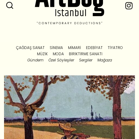
ÇAĞDAŞ SANAT
SINEMA
MIMARI
EDEBIYAT
TIYATRO
MÜZIK
MODA
BIRIKTIRME SANATI
Gündem
Özel Söyleşiler
Sergiler
Mağaza