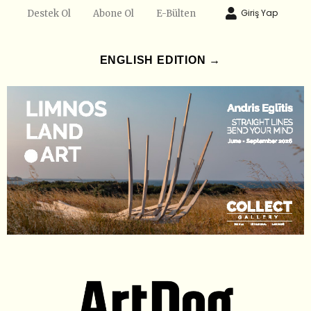
Giriş Yap
Destek Ol
Abone Ol
E-Bülten
ENGLISH EDITION →