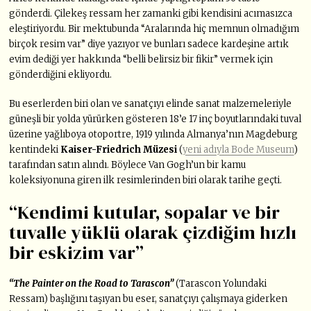
gönderdi. Çilekeş ressam her zamanki gibi kendisini acımasızca
eleştiriyordu. Bir mektubunda “Aralarında hiç memnun olmadığım
birçok resim var” diye yazıyor ve bunları sadece kardeşine artık
evim dediği yer hakkında “belli belirsiz bir fikir” vermek için
gönderdiğini ekliyordu.
Bu eserlerden biri olan ve sanatçıyı elinde sanat malzemeleriyle
güneşli bir yolda yürürken gösteren 18’e 17 inç boyutlarındaki tuval
üzerine yağlıboya otoportre, 1919 yılında Almanya’nın Magdeburg
kentindeki
Kaiser-Friedrich Müzesi
(
yeni adıyla Bode Museum
)
tarafından satın alındı. Böylece Van Gogh’un bir kamu
koleksiyonuna giren ilk resimlerinden biri olarak tarihe geçti.
“Kendimi kutular, sopalar ve bir
tuvalle yüklü olarak çizdiğim hızlı
bir eskizim var”
“The Painter on the Road to Tarascon”
(Tarascon Yolundaki
Ressam) başlığını taşıyan bu eser, sanatçıyı çalışmaya giderken