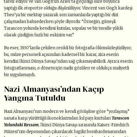
tasvir ediyor ve Van Gogh’un Arles’ta geçirdiği süre boyunca
yaptığı ilk otoportre olduğu düşünülüyor. Vincent van Gogh kardeşi
Theo’ya bir mektup yazarak son zamanlarda yaptığı bir dizi
çalışmadan bahsederken şöyle diyordu: “Örneğin, güneşli
Tarascon yolunda kendimi kutular, sopalar ve bir tuvalle yüklü
olarak çizdiğim hızlı bir eskizim var.”
Bu eser, 1930’larda çekilen renkli bir fotoğrafla ölümsüzleştiriliyor;
bu, müze personeli açısından kadersel bir karar, zira eserin
kendisi İkinci Dünya Savaşı’ndan sağ çıkamayabilirdi. Ayrıca eserin
fotoğraflanması, o dönem için nadir görülen ve oldukça maliyetli
bir uygulamaydı.
Nazi Almanyası’ndan Kaçıp
Yangına Tutuldu
Nazi Almanyası’nın modern ve kendi görüşüne göre “yozlaşmış”
sanata karşı yürüttüğü ikonoklazmdan kıl payı kurtulan
Tarascon
Yolundaki Ressam
, İkinci Dünya Savaşı sırasında Kaiser-Friedrich
Müzesi’nin deposundan çıkarılarak İngiliz bombardımanından