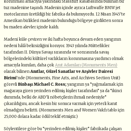
korunması amacıyla yakındaki Stassfurt kasabasında bulunan bir
tuz madenine taşındı. Madenin içinde ayrıca Luftwaffe BMW jet
motorlarının üretildiği bir fabrika da bulunuyordu. 12 Nisan 1945’te
Amerikan birlikleri madenin bulunduğu bölgeye girdikten sonra
bu maden alevler içinde kaldı.
Madeni küle çeviren ve iki hafta boyunca devam eden yangının
nedeni hâlâ belirsizliğini koruyor. 1943 yılında Müttefikler
tarafından II. Dünya Savaşı sırasında ve sonrasında savaş
bölgelerindeki kültürel varlıkların korunmasına yardımcı olmak
amacıyla kurulan, daha çok
Anıt Adamları (Monuments Men)
olarak bilinen
Anıtlar, Güzel Sanatlar ve Arşivler Dairesi
Birimi
’nde (Monuments, Fine Arts, and Archives Section Unit)
görevli
Binbaşı Michael C. Ross
;
yangının ya “yağmalamak için
mağaraya giren yerinden edilmiş kişiler tarafından” ya da “ikinci
durumda, belki de ABD’li nöbetçilerin ihmali nedeniyle”
çıkarıldığını, ancak kesin bir sonuca varmak için yeterli kanıt
olmadığını belirtti. (Monuments Men and Women Vakfı tablo için
25,000 dolara kadar ödül teklif etmiştir.)
Söylentilere göre bu “yerinden edilmiş kişiler” fabrikada çalışan