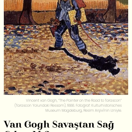
Vincent van Gogh, “The Painter on the Road to Tarascon”
(Tarascon Yolundaki Ressam), 1888. Fotoğraf: Kulturhistorisches
Museum Magdeburg, Resim Arşivi'nin izniyle.
Van Gogh Savaştan Sağ