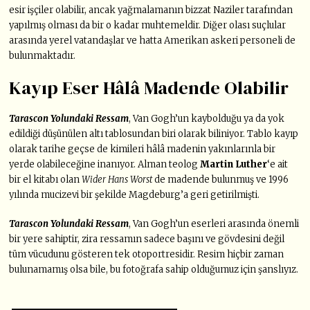
esir işçiler olabilir, ancak yağmalamanın bizzat Naziler tarafından
yapılmış olması da bir o kadar muhtemeldir. Diğer olası suçlular
arasında yerel vatandaşlar ve hatta Amerikan askeri personeli de
bulunmaktadır.
Kayıp Eser Hâlâ Madende Olabilir
Tarascon Yolundaki Ressam
, Van Gogh’un kaybolduğu ya da yok
edildiği düşünülen altı tablosundan biri olarak biliniyor. Tablo kayıp
olarak tarihe geçse de kimileri hâlâ madenin yakınlarınla bir
yerde olabileceğine inanıyor. Alman teolog
Martin Luther
‘e ait
bir el kitabı olan
Wider Hans Worst
de madende bulunmuş ve 1996
yılında mucizevi bir şekilde Magdeburg’a geri getirilmişti.
Tarascon Yolundaki Ressam
, Van Gogh’un eserleri arasında önemli
bir yere sahiptir, zira ressamın sadece başını ve gövdesini değil
tüm vücudunu gösteren tek otoportresidir. Resim hiçbir zaman
bulunamamış olsa bile, bu fotoğrafa sahip olduğumuz için şanslıyız.