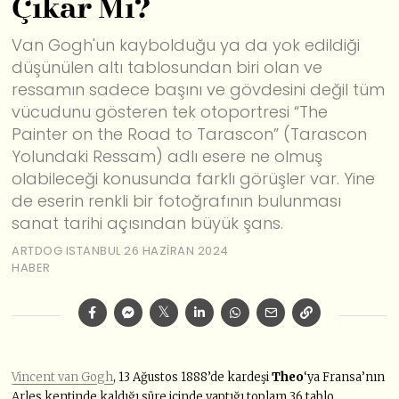
Çıkar Mı?
Van Gogh'un kaybolduğu ya da yok edildiği
düşünülen altı tablosundan biri olan ve
ressamın sadece başını ve gövdesini değil tüm
vücudunu gösteren tek otoportresi “The
Painter on the Road to Tarascon” (Tarascon
Yolundaki Ressam) adlı esere ne olmuş
olabileceği konusunda farklı görüşler var. Yine
de eserin renkli bir fotoğrafının bulunması
sanat tarihi açısından büyük şans.
ARTDOG ISTANBUL
26 HAZIRAN 2024
HABER
Vincent van Gogh
, 13 Ağustos 1888’de kardeşi
Theo
‘ya Fransa’nın
Arles kentinde kaldığı süre içinde yaptığı toplam 36 tablo