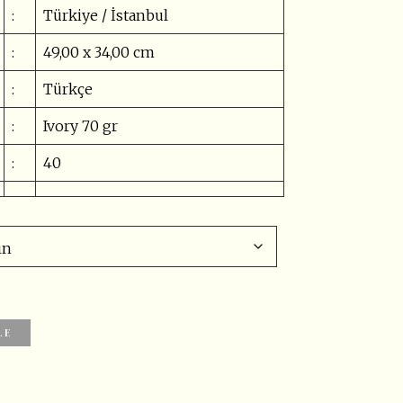
:
Türkiye / İstanbul
:
49,00 x 34,00 cm
:
Türkçe
:
Ivory 70 gr
:
40
LE