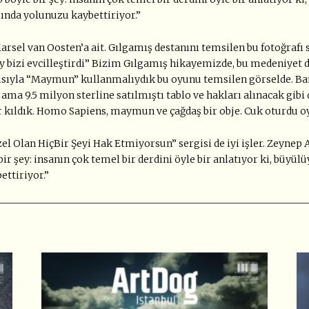
ında yolunuzu kaybettiriyor.”
rsel van Oosten’a ait. Gılgamış destanını temsilen bu fotoğrafı 
day bizi evcilleştirdi” Bizim Gılgamış hikayemizde, bu medeni
yısıyla “Maymun” kullanmalıydık bu oyunu temsilen görselde. Ba
a 9.5 milyon sterline satılmıştı tablo ve hakları alınacak gibi d
 kıldık. Homo Sapiens, maymun ve çağdaş bir obje. Cuk oturdu oy
el Olan HiçBir Şeyi Hak Etmiyorsun” sergisi de iyi işler. Zeynep 
le bir şey: insanın çok temel bir derdini öyle bir anlatıyor ki, büy
ttiriyor.”