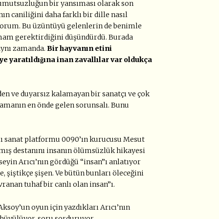
n umutsuzluğun bir yansıması olarak son
n caniliğini daha farklı bir dille nasıl
orum. Bu üzüntüyü gelenlerin de benimle
am gerektirdiğini düşündürdü. Burada
m aynı zamanda.
Bir hayvanın etini
e yaratıldığına inan zavallılar var oldukça
eden ve duyarsız kalamayan bir sanatçı ve çok
z zamanın en önde gelen sorunsalı. Bunu
rası sanat platformu 0090’ın kurucusu Mesut
̧ destanını insanın ölümsüzlük hikayesi
üseyin Arıcı’nın gördüğü “insan”ı anlatıyor
iştikçe şişen. Ve bütün bunları öleceğini
avranan tuhaf bir canlı olan insan”ı.
Aksoy’un oyun için yazdıkları Arıcı’nın
i, büyülüyor, soru sorduruyor,