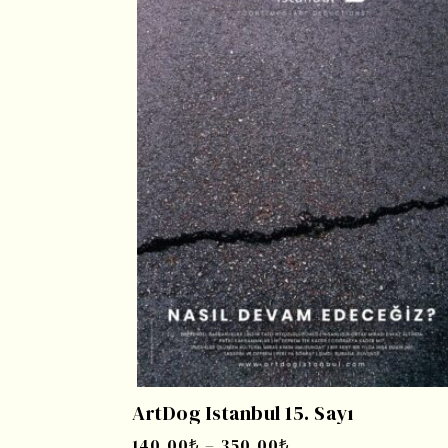
ArtDog Istanbul 15. Sayı
140,00
₺
–
350,00
₺