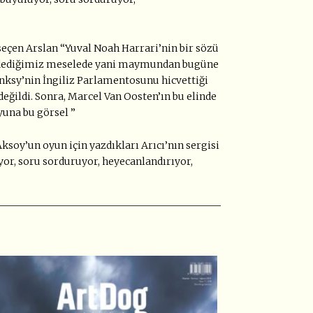
seçen Arslan “Yuval Noah Harrari’nin bir sözü
yet dediğimiz meselede yani maymundan bugüne
nksy’nin İngiliz Parlamentosunu hicvettiği
eğildi. Sonra, Marcel Van Oosten’ın bu elinde
una bu görsel ”
Aksoy’un oyun için yazdıkları Arıcı’nın sergisi
ülüyor, soru sorduruyor, heyecanlandırıyor,