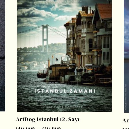
ArtDog Istanbul 12. Sayı
Ar
140,00
₺
–
350,00
₺