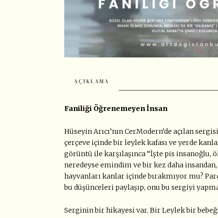
AÇIKLAMA
Faniliği Öğrenemeyen İnsan
Hüseyin Arıcı’nın CerModern’de açılan sergi
çerçeve içinde bir leylek kafası ve yerde kan
görüntü ile karşılaşınca “İşte pis insanoğl
neredeyse emindim ve bir kez daha insandan, ke
hayvanları kanlar içinde bırakmıyor mu? Parc
bu düşünceleri paylaşıp, onu bu sergiyi yap
Serginin bir hikayesi var. Bir Leylek bir beb