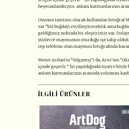
heyecanlandırıyor, anlam katmanlarının aras
Oyunun tanıtımı olarak kullanılan fotoğraf Ma
var “biz buğdayı evcilleştirecektik ama buğ
geldiğimiz noktada bir eleştirimiz var. Dola
yüzlerce maymunun oturduğu işe talip olduk am
cep telefonu olan maymun fotoğrafında karar
Mesut Arslan’ın “Gılgamış”ı da, Arıcı’nın “Güz
içinde geçerli: “ İyi yapıldığında tiyatro böy
anlam katmanlarının arasında yolunuzu kaybe
İLGILI ÜRÜNLER