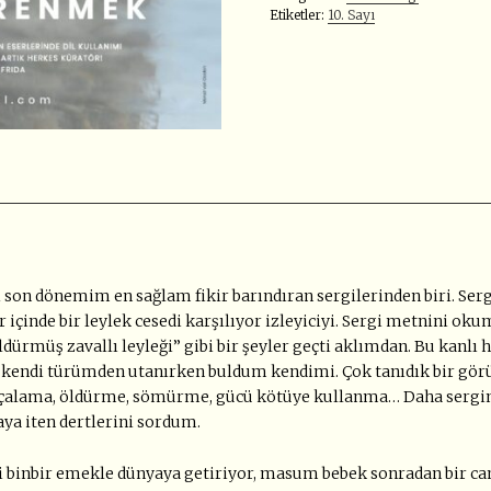
Etiketler:
10. Sayı
si son dönemim en sağlam fikir barındıran sergilerinden biri. S
lar içinde bir leylek cesedi karşılıyor izleyiciyi. Sergi metnini o
u, öldürmüş zavallı leyleği” gibi bir şeyler geçti aklımdan. Bu ka
ndi türümden utanırken buldum kendimi. Çok tanıdık bir görünt
̧alama, öldürme, sömürme, gücü kötüye kullanma… Daha serg
maya iten dertlerini sordum.
eği binbir emekle dünyaya getiriyor, masum bebek sonradan bir ca