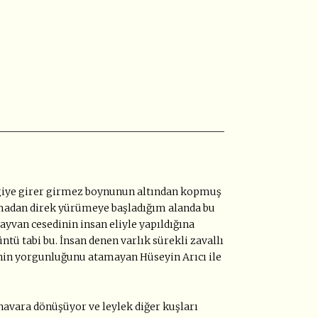
ergiye girer girmez boynunun altından kopmuş
kumadan direk yürümeye başladığım alanda bu
nlı hayvan cesedinin insan eliyle yapıldığına
ü tabi bu. İnsan denen varlık sürekli zavallı
inin yorgunluğunu atamayan Hüseyin Arıcı ile
navara dönüşüyor ve leylek diğer kuşları