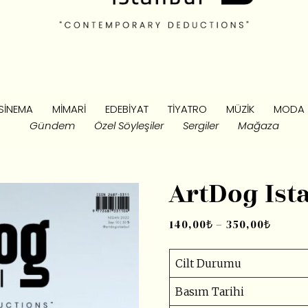
SINEMA
MIMARI
EDEBIYAT
TIYATRO
MÜZIK
MODA
Gündem
Özel Söyleşiler
Sergiler
Mağaza
ArtDog Ista
140,00
₺
–
350,00
₺
Cilt Durumu
Basım Tarihi