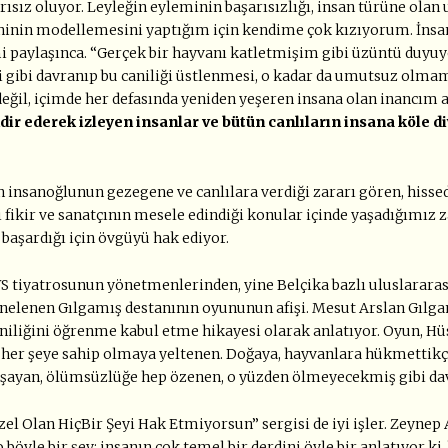
rısız oluyor. Leyleğin eyleminin başarısızlığı, insan türüne ola
eninin modellemesini yaptığım için kendime çok kızıyorum. İnsanı
paylaşınca. “Gerçek bir hayvanı katletmişim gibi üzüntü duyuy
isi gibi davranıp bu caniliği üstlenmesi, o kadar da umutsuz olmam
 değil, içimde her defasında yeniden yeşeren insana olan inancı
r ederek izleyen insanlar ve bütün canlıların insana köle diy
len insanoğlunun gezegene ve canlılara verdiği zararı gören, hiss
ki fikir ve sanatçının mesele edindiği konular içinde yaşadığımı
 başardığı için övgüyü hak ediyor.
VS tiyatrosunun yönetmenlerinden, yine Belçika bazlı uluslara
elenen Gılgamış destanının oyununun afişi. Mesut Arslan Gılgamıs
faniliğini öğrenme kabul etme hikayesi olarak anlatıyor. Oyun, H
her şeye sahip olmaya yeltenen. Doğaya, hayvanlara hükmettikçe, ş
le yaşayan, ölümsüzlüğe hep özenen, o yüzden ölmeyecekmiş gibi d
zel Olan HiçBir Şeyi Hak Etmiyorsun” sergisi de iyi işler. Zeynep 
tro böyle bir şey: insanın çok temel bir derdini öyle bir anlatıyor k