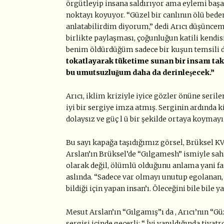
örgütleyip insana saldırıyor ama eylemi başa
noktayı koyuyor. “Güzel bir canlının ölü bed
anlatabilirdim diyorum,” dedi Arıcı düşüncemi 
birlikte paylaşması, çoğunluğun katili kend
benim öldürdüğüm sadece bir kuşun temsili
tokatlayarak tüketime sunan bir insanı takdi
bu umutsuzluğum daha da derinleşecek.”
Arıcı, iklim kriziyle iyice gözler önüne seri
iyi bir sergiye imza atmış. Serginin ardında 
dolaysız ve güç l ü bir şekilde ortaya koymayı
Bu sayı kapağa taşıdığımız görsel, Brüksel K
Arslan’ın Brüksel’de “Gılgamesh” ismiyle sahn
olarak değil, ölümlü olduğunu anlama yani 
aslında. “Sadece var olmayı unutup egolanan, 
bildiği için yapan insan’ı. Öleceğini bile bi
Mesut Arslan’ın “Gılgamış”ı da , Arıcı’nın “Gü
sergisi içinde geçerli: “ İyi yapıldığında tiya