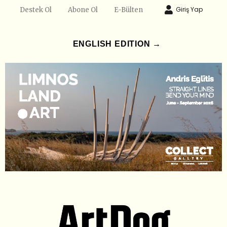
Giriş Yap
Destek Ol
Abone Ol
E-Bülten
ENGLISH EDITION →