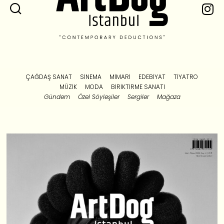
ÇAĞDAŞ SANAT
SINEMA
MIMARI
EDEBIYAT
TIYATRO
MÜZIK
MODA
BIRIKTIRME SANATI
Gündem
Özel Söyleşiler
Sergiler
Mağaza