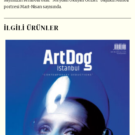
sayımızın sembolü oldu. “Meydan Okuyan Gözler” başlıklı Muholi
portresi Mart-Nisan sayısında.
İLGILI ÜRÜNLER