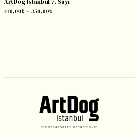
ArtDog Istanbul 7. Sayı
140,00
₺
–
350,00
₺