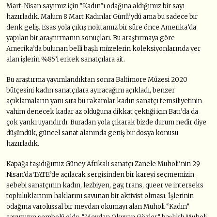
Mart-Nisan sayımız için “Kadın”ı odağına aldığımız bir sayı
hazırladık. Malum 8 Mart Kadınlar Günü’ydü ama bu sadece bir
denk geliş. Esas yola çıkış noktamız bir süre önce Amerika’da
yapılan bir araştırmanın sonuçları. Bu araştırmaya göre
Amerika’da bulunan belli başlı müzelerin koleksiyonlarında yer
alan işlerin %85’i erkek sanatçılara ait.
Bu araştırma yayımlandıktan sonra Baltimore Müzesi 2020
bütçesini kadın sanatçılara ayıracağını açıkladı, benzer
açıklamaların yanı sıra bu rakamlar kadın sanatçı temsiliyetinin
vahim denecek kadar az olduğuna dikkat çektiği için Batı’da da
çok yankı uyandırdı. Buradan yola çıkarak bizde durum nedir diye
düşündük, güncel sanat alanında geniş bir dosya konusu
hazırladık.
Kapağa taşıdığımız Güney Afrikalı sanatçı Zanele Muholi’nin 29
Nisan’da TATE’de açılacak sergisinden bir kareyi seçmemizin
sebebi sanatçının kadın, lezbiyen, gay, trans, queer ve interseks
topluluklarının haklarını savunan bir aktivist olması. İşlerinin
odağına varoluşsal bir meydan okumayı alan Muholi “Kadın”