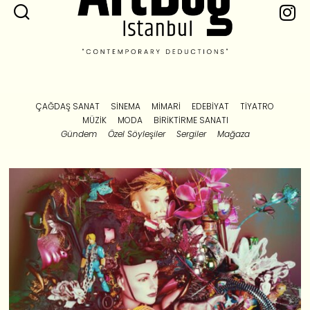
ÇAĞDAŞ SANAT
SINEMA
MIMARI
EDEBIYAT
TIYATRO
MÜZIK
MODA
BIRIKTIRME SANATI
Gündem
Özel Söyleşiler
Sergiler
Mağaza