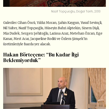
Nazif Topçuoğlu, Doğal Tarih, 2013
Galeriler Cihan Öncü, Yıldız Moran, Şahin Kaygun, Yusuf Sevinçli,
Nil Yalter, Nazif Topçuoğlu, Hüseyin Bahri Alptekin, Sinem Dişli,
Mia Dudek, Sergen Şehitoğlu, Larissa Araz, Metehan Özcan, Ege
Kanar, Mert Acar, Jacqueline Roditi ve Özlem Şimşek’in
üretimleriyle fuarda yer alacak.
Hakan Börteçene: “Bu Kadar İlgi
Beklemiyorduk”