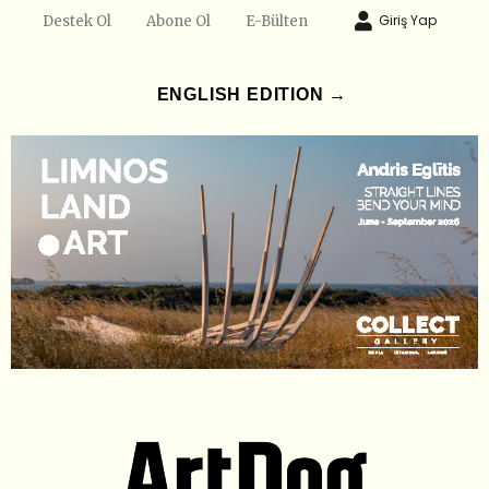
Giriş Yap
Destek Ol
Abone Ol
E-Bülten
ENGLISH EDITION →