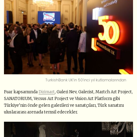
TurkishBank UK’in 50’inci yıl kutlamalarından
Fuar kapsamında
Dirimart
, Galeri Nev, Galerist, Martch Art Project,
SANATORIUM, Versus Art Project ve Vision Art Platform gibi
Türkiye’nin önde gelen galerileri ve sanatçıları, Türk sanatını
uluslararası arenada temsil edecekler.