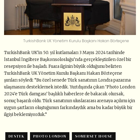
TurkishBank UK Yönetim Kurulu Başkanı Hakan Börteçene
TurkishBank UK’in 50. yıl kutlamaları 3 Mayıs 2024 tarihinde
İstanbul İngiltere Başkonsolosluğu’nda gerçekleştirilen özel bir
resepsiyon ile başladı. Fuara ilginin büyük olduğunu belirten
TurkishBank UK Yönetim Kurulu Başkanı Hakan Börteçene
şunları söyledi: “Bu özel senede Türk sanatının Londra pazarına
ulaşmasını desteklemek istedik. Yurtdışında çıkan ‘Photo London
2024’e Türk damgası’ başlıklı haberlere de bakacak olursak,
sonuç başarılı oldu. Türk sanatının uluslararası arenaya açılımı için
uygun şartların oluştuğunun farkındaydık ama bu kadar büyük bir
ilgiyi beklemiyorduk.”
DESTEK
PHOTO LONDON
SOMERSET HOUSE