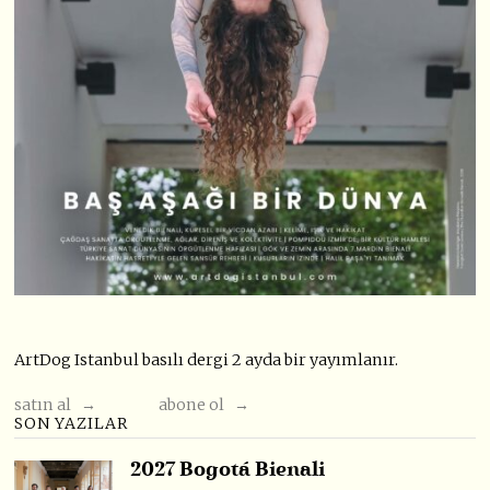
ArtDog Istanbul basılı dergi 2 ayda bir yayımlanır.
satın al →
abone ol →
SON YAZILAR
2027 Bogotá Bienali