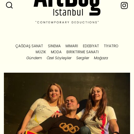
ÇAĞDAŞ SANAT
SINEMA
MIMARI
EDEBIYAT
TIYATRO
MÜZIK
MODA
BIRIKTIRME SANATI
Gündem
Özel Söyleşiler
Sergiler
Mağaza