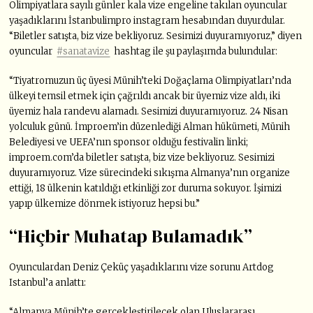
Olimpiyatlara sayılı günler kala vize engeline takılan oyuncular
yaşadıklarını İstanbulimpro instagram hesabından duyurdular.
“Biletler satışta, biz vize bekliyoruz. Sesimizi duyuramıyoruz,” diyen
oyuncular
#sanatavize
hashtag ile şu paylaşımda bulundular:
“Tiyatromuzun üç üyesi Münih’teki Doğaçlama Olimpiyatları’nda
ülkeyi temsil etmek için çağrıldı ancak bir üyemiz vize aldı, iki
üyemiz hala randevu alamadı. Sesimizi duyuramıyoruz. 24 Nisan
yolculuk günü. İmproem’in düzenlediği Alman hükümeti, Münih
Belediyesi ve UEFA’nın sponsor olduğu festivalin linki;
improem.com’da biletler satışta, biz vize bekliyoruz. Sesimizi
duyuramıyoruz. Vize sürecindeki sıkışma Almanya’nın organize
ettiği, 18 ülkenin katıldığı etkinliği zor duruma sokuyor. İşimizi
yapıp ülkemize dönmek istiyoruz hepsi bu.”
“Hiçbir Muhatap Bulamadık”
Oyunculardan Deniz Çeküç yaşadıklarını vize sorunu Artdog
Istanbul’a anlattı:
“Almanya Münih’te gerçekleştirilecek olan Uluslararası