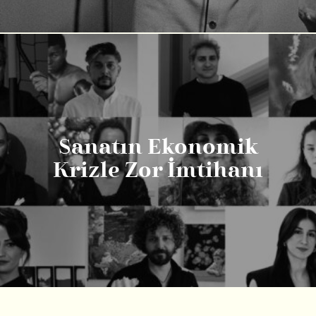
Sanatın Ekonomik
Krizle Zor İmtihanı