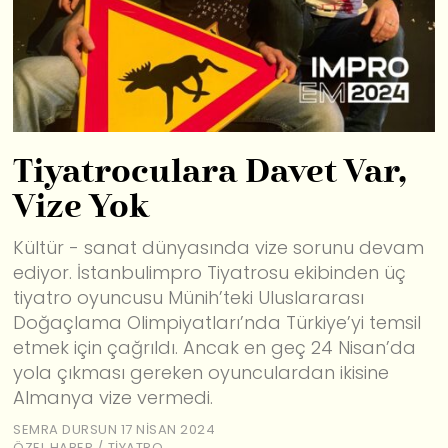
Tiyatroculara Davet Var,
Vize Yok
Kültür - sanat dünyasında vize sorunu devam
ediyor. İstanbulimpro Tiyatrosu ekibinden üç
tiyatro oyuncusu Münih’teki Uluslararası
Doğaçlama Olimpiyatları’nda Türkiye’yi temsil
etmek için çağrıldı. Ancak en geç 24 Nisan’da
yola çıkması gereken oyunculardan ikisine
Almanya vize vermedi.
SEMRA DURSUN
17 NISAN 2024
ÖZEL HABER
/
TIYATRO