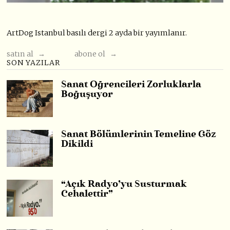
ArtDog Istanbul basılı dergi 2 ayda bir yayımlanır.
satın al →
abone ol →
SON YAZILAR
Sanat Öğrencileri Zorluklarla
Boğuşuyor
Sanat Bölümlerinin Temeline Göz
Dikildi
“Açık Radyo’yu Susturmak
Cehalettir”