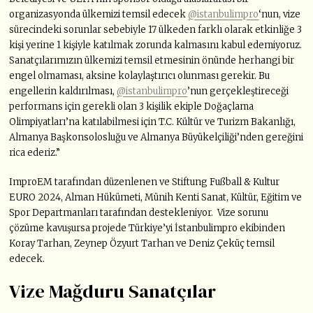
organizasyonda ülkemizi temsil edecek
@istanbulimpro
‘nun, vize
sürecindeki sorunlar sebebiyle 17 ülkeden farklı olarak etkinliğe 3
kişi yerine 1 kişiyle katılmak zorunda kalmasını kabul edemiyoruz.
Sanatçılarımızın ülkemizi temsil etmesinin önünde herhangi bir
engel olmaması, aksine kolaylaştırıcı olunması gerekir. Bu
engellerin kaldırılması,
@istanbulimpro
’nun gerçekleştireceği
performans için gerekli olan 3 kişilik ekiple Doğaçlama
Olimpiyatları’na katılabilmesi için T.C. Kültür ve Turizm Bakanlığı,
Almanya Başkonsolosluğu ve Almanya Büyükelçiliği’nden gereğini
rica ederiz.”
ImproEM tarafından düzenlenen ve Stiftung Fußball & Kultur
EURO 2024, Alman Hükümeti, Münih Kenti Sanat, Kültür, Eğitim ve
Spor Departmanları tarafından destekleniyor. Vize sorunu
çözüme kavuşursa projede Türkiye’yi İstanbulimpro ekibinden
Koray Tarhan, Zeynep Özyurt Tarhan ve Deniz Çeküç temsil
edecek.
Vize Mağduru Sanatçılar