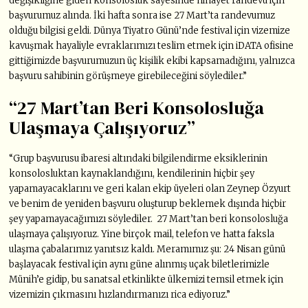
değişikliğine giden konsolosluk sayesinde nihayet randevu için
başvurumuz alında. İki hafta sonra ise 27 Mart’ta randevumuz
olduğu bilgisi geldi. Dünya Tiyatro Günü’nde festival için vizemize
kavuşmak hayaliyle evraklarımızı teslim etmek için iDATA ofisine
gittiğimizde başvurumuzun üç kişilik ekibi kapsamadığını, yalnızca
başvuru sahibinin görüşmeye girebileceğini söylediler.”
“27 Mart’tan Beri Konsolosluğa
Ulaşmaya Çalışıyoruz”
“Grup başvurusu ibaresi altındaki bilgilendirme eksiklerinin
konsolosluktan kaynaklandığını, kendilerinin hiçbir şey
yapamayacaklarını ve geri kalan ekip üyeleri olan Zeynep Özyurt
ve benim de yeniden başvuru oluşturup beklemek dışında hiçbir
şey yapamayacağımızı söylediler. 27 Mart’tan beri konsolosluğa
ulaşmaya çalışıyoruz. Yine birçok mail, telefon ve hatta faksla
ulaşma çabalarımız yanıtsız kaldı. Meramımız şu: 24 Nisan günü
başlayacak festival için aynı güne alınmış uçak biletlerimizle
Münih’e gidip, bu sanatsal etkinlikte ülkemizi temsil etmek için
vizemizin çıkmasını hızlandırmanızı rica ediyoruz.”