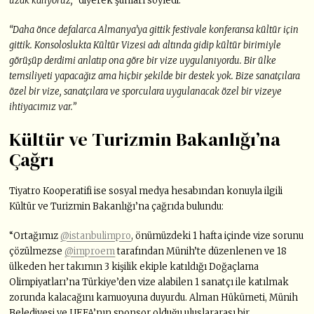
uzak kalıyoruz,”
diyerek şunları söyledi:
“Daha önce defalarca Almanya’ya gittik festivale konferansa kültür için
gittik. Konsoloslukta Kültür Vizesi adı altında gidip kültür birimiyle
görüşüp derdimi anlatıp ona göre bir vize uygulanıyordu. Bir ülke
temsiliyeti yapacağız ama hiçbir şekilde bir destek yok. Bize sanatçılara
özel bir vize, sanatçılara ve sporculara uygulanacak özel bir vizeye
ihtiyacımız var.”
Kültür ve Turizmin Bakanlığı’na
Çağrı
Tiyatro Kooperatifi ise sosyal medya hesabından konuyla ilgili
Kültür ve Turizmin Bakanlığı’na çağrıda bulundu:
“Ortağımız
@istanbulimpro
, önümüzdeki 1 hafta içinde vize sorunu
çözülmezse
@improem
tarafından Münih’te düzenlenen ve 18
ülkeden her takımın 3 kişilik ekiple katıldığı Doğaçlama
Olimpiyatları’na Türkiye’den vize alabilen 1 sanatçı ile katılmak
zorunda kalacağını kamuoyuna duyurdu. Alman Hükümeti, Münih
Belediyesi ve UEFA’nın sponsor olduğu uluslararası bir