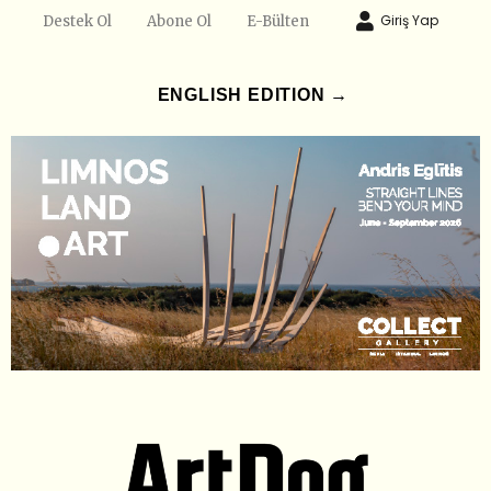
Giriş Yap
Destek Ol
Abone Ol
E-Bülten
ENGLISH EDITION →