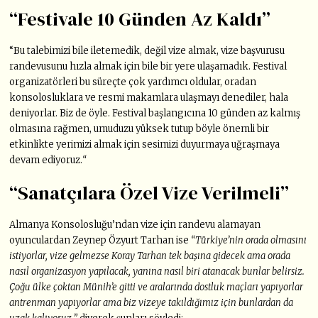
“Festivale 10 Günden Az Kaldı”
“Bu talebimizi bile iletemedik, değil vize almak, vize başvurusu
randevusunu hızla almak için bile bir yere ulaşamadık. Festival
organizatörleri bu süreçte çok yardımcı oldular, oradan
konsolosluklara ve resmi makamlara ulaşmayı denediler, hala
deniyorlar. Biz de öyle. Festival başlangıcına 10 günden az kalmış
olmasına rağmen, umuduzu yüksek tutup böyle önemli bir
etkinlikte yerimizi almak için sesimizi duyurmaya uğraşmaya
devam ediyoruz.
“
“Sanatçılara Özel Vize Verilmeli”
Almanya Konsolosluğu’ndan vize için randevu alamayan
oyunculardan Zeynep Özyurt Tarhan ise
“Türkiye’nin orada olmasını
istiyorlar, vize gelmezse Koray Tarhan tek başına gidecek ama orada
nasıl organizasyon yapılacak, yanına nasıl biri atanacak bunlar belirsiz.
Çoğu ülke çoktan Münih’e gitti ve aralarında dostluk maçları yapıyorlar
antrenman yapıyorlar ama biz vizeye takıldığımız için bunlardan da