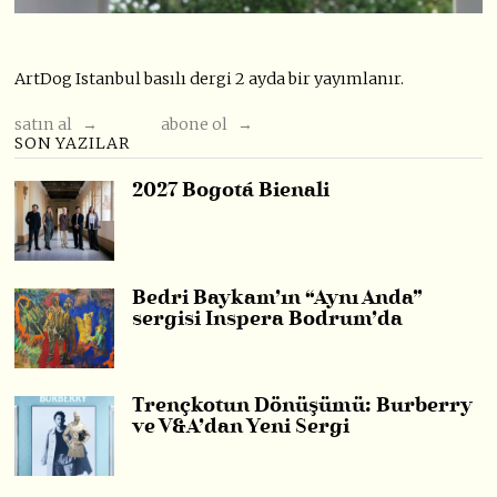
ArtDog Istanbul basılı dergi 2 ayda bir yayımlanır.
satın al →
abone ol →
SON YAZILAR
2027 Bogotá Bienali
Bedri Baykam’ın “Aynı Anda”
sergisi Inspera Bodrum’da
Trençkotun Dönüşümü: Burberry
ve V&A’dan Yeni Sergi