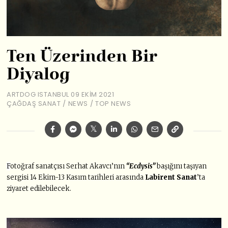
Ten Üzerinden Bir
Diyalog
ARTDOG ISTANBUL
09 EKIM 2021
ÇAĞDAŞ SANAT
/
NEWS
/
TOP NEWS
F
otoğraf sanatçısı Serhat Akavcı’nın
“Ecdysis”
başığını taşıyan
sergisi 14 Ekim-13 Kasım tarihleri arasında
Labirent Sanat
’ta
ziyaret edilebilecek.