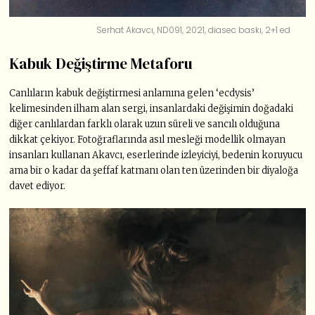
Serhat Akavcı, ND091, 2021, diasec baskı, 2+1 ed
Kabuk Değiştirme Metaforu
Canlıların kabuk değiştirmesi anlamına gelen ‘ecdysis’
kelimesinden ilham alan sergi, insanlardaki değişimin doğadaki
diğer canlılardan farklı olarak uzun süreli ve sancılı olduğuna
dikkat çekiyor. Fotoğraflarında asıl mesleği modellik olmayan
insanları kullanan Akavcı, eserlerinde izleyiciyi, bedenin koruyucu
ama bir o kadar da şeffaf katmanı olan ten üzerinden bir diyaloğa
davet ediyor.