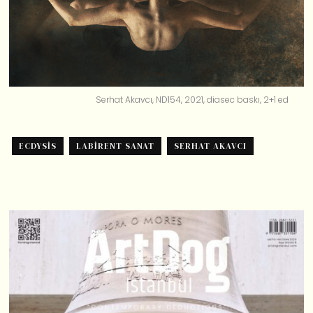
Serhat Akavcı, ND154, 2021, diasec baskı, 2+1 ed
ECDYSIS
LABIRENT SANAT
SERHAT AKAVCI