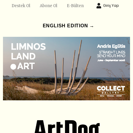
Giriş Yap
Destek Ol
Abone Ol
E-Bülten
ENGLISH EDITION →