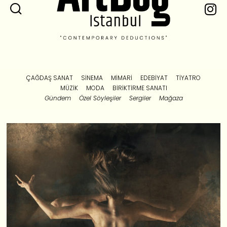
ÇAĞDAŞ SANAT
SINEMA
MIMARI
EDEBIYAT
TIYATRO
MÜZIK
MODA
BIRIKTIRME SANATI
Gündem
Özel Söyleşiler
Sergiler
Mağaza