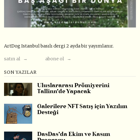
ArtDog Istanbul basılı dergi 2 ayda bir yayımlanır.
satın al →
abone ol →
SON YAZILAR
Uluslararası Prömiyerini
Tallinn’de Yapacak
Galerilere NFT Satış için Yazılım
Desteği
DasDas’da Ekim ve Kasım