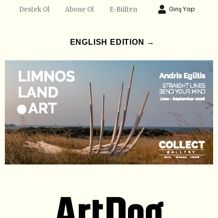
Giriş Yap
Destek Ol
Abone Ol
E-Bülten
ENGLISH EDITION →