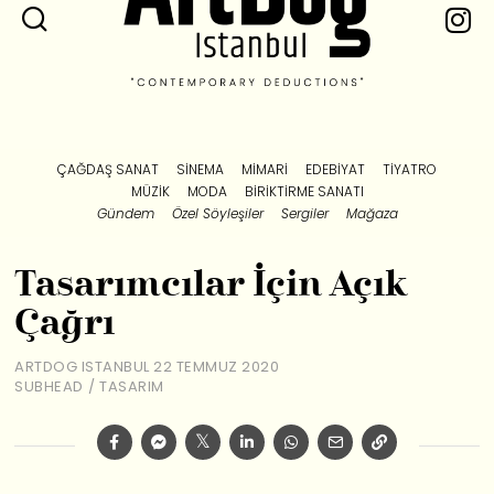
ÇAĞDAŞ SANAT
SINEMA
MIMARI
EDEBIYAT
TIYATRO
MÜZIK
MODA
BIRIKTIRME SANATI
Gündem
Özel Söyleşiler
Sergiler
Mağaza
Tasarımcılar İçin Açık
Çağrı
ARTDOG ISTANBUL
22 TEMMUZ 2020
SUBHEAD
/
TASARIM