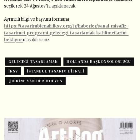
seçilerek 24 Ağustos’ta açıklanacak.
Ayrıntılı bilgi ve başvuru formuna
https://tasarimbienali.iksv.org/tr/haberler/sanal-misafir-
tasarimci-programi-gelecegi-tasarlamak-katilimcilarini-
bekliyor
ulaşabilirsiniz.
GELECEĞI TASARLAMAK
HOLLANDA BAŞKONSOLOSLUĞU
IKSV
İSTANBUL TASARIM BIENALI
QUIRINE VAN DER HOEVEN